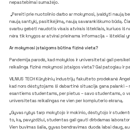
nepastebimai sumažėjo.
„Pereiti prie nuotolinio darbo ar mokymosi, įvaldyti naują b
naują santykį, pasitikėjimą, naują savarankiškumo būdą. Čia 
svarbu gebėti naudotis visais atvirais ištekliais, kuriuos iš 
nėra tik knygos ar atvirai prieinama informacija – ištekliai y
Ar mokymosi įstaigoms būtina fizinė vieta?
Pandemija parodė, kad mokyklos ir universitetai gali persikelt
reikalinga fizinė mokymosi įstaigos vieta? Gal patogiau ir 
VILNIUS TECH Kūrybinių industrijų fakulteto prodekanė Ange
kad nors dėstytojams ši dabartinė situacija gana palanki – r
esantiems studentams, per pietus – savo studentams, o vakar
universitetas reikalingas ne vien per kompiuterio ekraną.
„Gyvas ryšys tarp mokytojo ir mokinio, dėstytojo ir student
to, ką, pavyzdžiui, studentas gali gauti dirbdamas laboratori
Vien buvimas šalia, gyvas bendravimas duoda labai daug, a