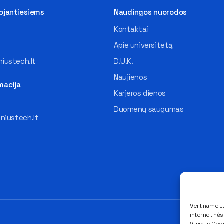
tojantiesiems
Naudingos nuorodos
Kontaktai
Apie universitetą
iustech.lt
D.U.K.
Naujienos
macija
Karjeros dienos
Duomenų saugumas
lniustech.lt
Vertiname Jū
internetinė