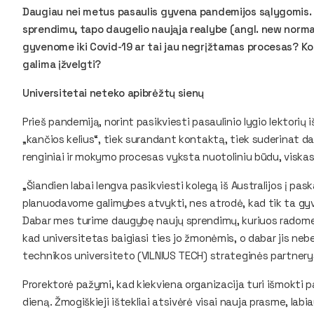
Daugiau nei metus pasaulis gyvena pandemijos sąlygomis. Nu
sprendimu, tapo daugelio naująja realybe (angl. new normal)
gyvenome iki Covid-19 ar tai jau negrįžtamas procesas? Kok
galima įžvelgti?
Universitetai neteko apibrėžtų sienų
Prieš pandemiją, norint pasikviesti pasaulinio lygio lektorių 
„kančios kelius“, tiek surandant kontaktą, tiek suderinat d
renginiai ir mokymo procesas vyksta nuotoliniu būdu, viskas 
„Šiandien labai lengva pasikviesti kolegą iš Australijos į pas
planuodavome galimybes atvykti, nes atrodė, kad tik ta gyv
Dabar mes turime daugybę naujų sprendimų, kuriuos radome ir 
kad universitetas baigiasi ties jo žmonėmis, o dabar jis nebe
technikos universiteto (VILNIUS TECH) strateginės partnery
Prorektorė pažymi, kad kiekviena organizacija turi išmokti
dieną. Žmogiškieji ištekliai atsivėrė visai nauja prasme, lab