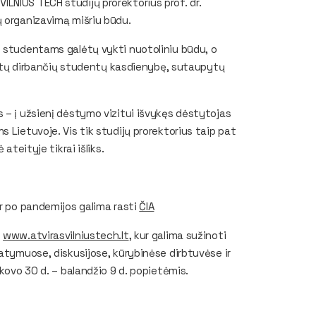
LNIUS TECH studijų prorektorius prof. dr.
ų organizavimą mišriu būdu.
s studentams galėtų vykti nuotoliniu būdu, o
vintų dirbančių studentų kasdienybę, sutaupytų
 – į užsienį dėstymo vizitui išvykęs dėstytojas
 Lietuvoje. Vis tik studijų prorektorius taip pat
ateityje tikrai išliks.
ir po pandemijos galima rasti
ČIA
e
www.atvirasvilniustech.lt
, kur galima sužinoti
tatymuose, diskusijose, kūrybinėse dirbtuvėse ir
 kovo 30 d. – balandžio 9 d. popietėmis.