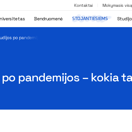
Kontaktai
Mokymasis vis
niversitetas
Bendruomenė
Studij
STOJANTIESIEMS
udijos po pandemijos – kokia ta naujoji realybė?
 po pandemijos – kokia ta