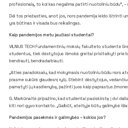
profesionalą, to kol kas negalima patirti nuotoliniu būdu“, –
Dėl tos priežasties, anot jos, nors pandemija leido ištrinti un
yra būtinas ir visada bus reikalingas.
Kaip pandemijos metu jaučiasi studentai?
VILNIUS TECH Fundamentinių mokslų fakulteto studentė Gre
studentus, tiek dėstytojus išmokė greitai prisitaikyti prie b
bendrauti, bendradarbiauti.
„Išties paradoksalu, kad mokymasis nuotoliniu būdu nors at
prasme sukūrė glaudesnį ryšį. Stebint dėstytojus, vedančiu
pamatyti jų kasdienybę, pažinti juos kaip paprastus žmones, 
G. Markūnaitė pripažino, kad studentai pasiskirstę į dvi dal
kiti nori gyvo kontakto. „Galbūt, ateityje būtų galimybė išla
Pandemijos pasekmės ir galimybės – kokios jos?