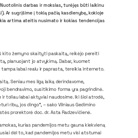
otolinis darbas ir mokslas, turėjęs būti laikinu
. Ar sugrįšime į tokią pačią kasdienybę, kokioje
ia artima ateitis nusimato ir kokias tendencijas
iš kito žemyno skaityti paskaitą, reikėjo pereiti
atą, planuojant jo atvykimą. Dabar, kuomet
tampa labai realu ir paprasta, tereikia interneto.
kaitą. Seniau mes ilgą laiką derindavome,
oji bendravimo, susitikimo forma yra pagrindinė.
toliau labai aktyviai naudosime. Iki šiol atrodė,
turi ribų, jos dingo“, – sako Vilniaus Gedimino
stės prorektorė doc. dr. Asta Radzevičienė.
 pamokas, kurias pandemijos metu gauna kiekvieną
iausiai dėl to, kad pandemijos metu visi atstumai