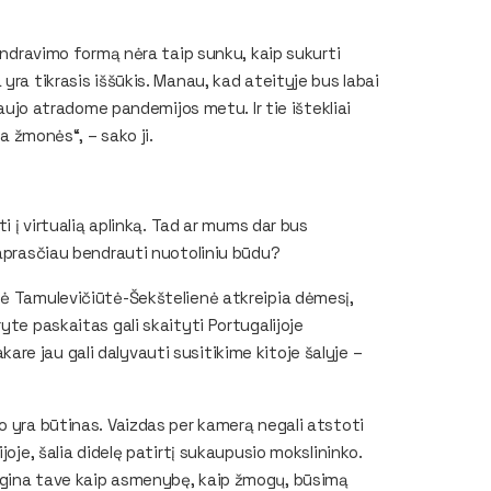
endravimo formą nėra taip sunku, kaip sukurti
yra tikrasis iššūkis. Manau, kad ateityje bus labai
naujo atradome pandemijos metu. Ir tie ištekliai
ra žmonės“, – sako ji.
i į virtualią aplinką. Tad ar mums dar bus
paprasčiau bendrauti nuotoliniu būdu?
lė Tamulevičiūtė-Šekštelienė atkreipia dėmesį,
yte paskaitas gali skaityti Portugalijoje
e jau gali dalyvauti susitikime kitoje šalyje –
o yra būtinas. Vaizdas per kamerą negali atstoti
joje, šalia didelę patirtį sukaupusio mokslininko.
ugina tave kaip asmenybę, kaip žmogų, būsimą