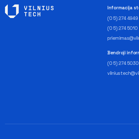
Informacija s
(0 5) 274 4949
(0 5) 274 5010
priemimas@viln
Bendroji infor
(0 5) 274 5030
vilniustech@vi