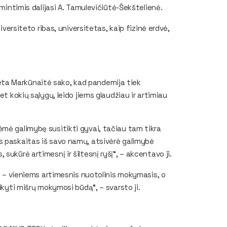
 mintimis dalijasi A. Tamulevičiūtė-Šekštelienė.
iversiteto ribas, universitetas, kaip fizinė erdvė,
ta Markūnaitė sako, kad pandemija tiek
et kokių sąlygų, leido jiems glaudžiau ir artimiau
ėmė galimybę susitikti gyvai, tačiau tam tikra
s paskaitas iš savo namų, atsivėrė galimybė
sukūrė artimesnį ir šiltesnį ryšį“, – akcentavo ji.
is – vieniems artimesnis nuotolinis mokymasis, o
ikyti mišrų mokymosi būdą“, – svarsto ji.