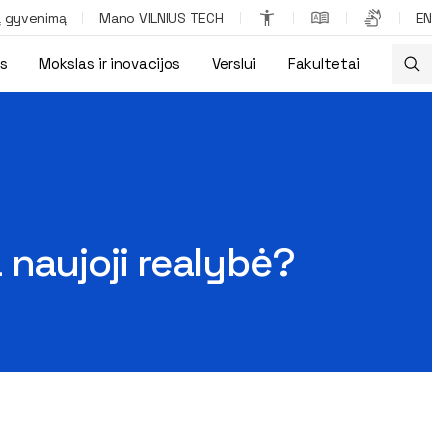
ą gyvenimą
Mano VILNIUS TECH
EN
os
Mokslas ir inovacijos
Verslui
Fakultetai
 naujoji realybė?