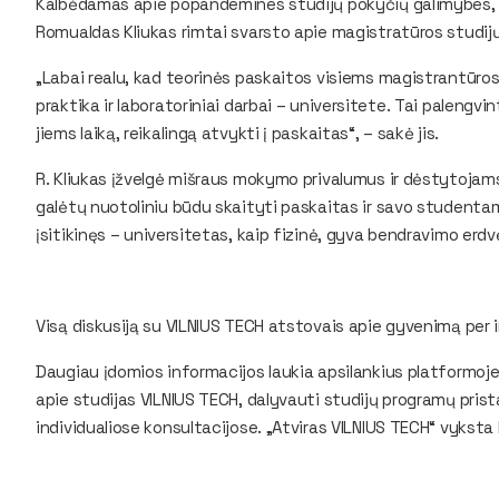
Kalbėdamas apie popandemines studijų pokyčių galimybes, VI
Romualdas Kliukas rimtai svarsto apie magistratūros studij
„Labai realu, kad teorinės paskaitos visiems magistrantūro
praktika ir laboratoriniai darbai – universitete. Tai paleng
jiems laiką, reikalingą atvykti į paskaitas“, – sakė jis.
R. Kliukas įžvelgė mišraus mokymo privalumus ir dėstytojams
galėtų nuotoliniu būdu skaityti paskaitas ir savo studentams
įsitikinęs – universitetas, kaip fizinė, gyva bendravimo erdvė 
Visą diskusiją su VILNIUS TECH atstovais apie gyvenimą per 
Daugiau įdomios informacijos laukia apsilankius platformoj
apie studijas VILNIUS TECH, dalyvauti studijų programų pris
individualiose konsultacijose. „Atviras VILNIUS TECH“ vyksta