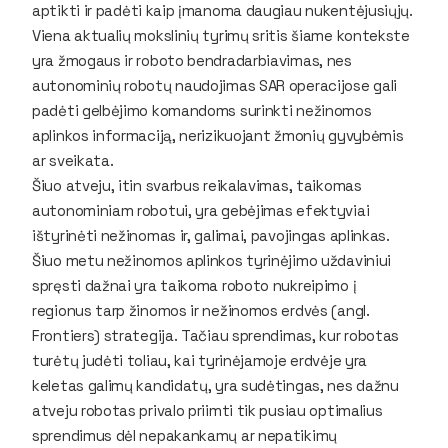
aptikti ir padėti kaip įmanoma daugiau nukentėjusiųjų.
Viena aktualių mokslinių tyrimų sritis šiame kontekste
yra žmogaus ir roboto bendradarbiavimas, nes
autonominių robotų naudojimas SAR operacijose gali
padėti gelbėjimo komandoms surinkti nežinomos
aplinkos informaciją, nerizikuojant žmonių gyvybėmis
ar sveikata.
Šiuo atveju, itin svarbus reikalavimas, taikomas
autonominiam robotui, yra gebėjimas efektyviai
ištyrinėti nežinomas ir, galimai, pavojingas aplinkas.
Šiuo metu nežinomos aplinkos tyrinėjimo uždaviniui
spręsti dažnai yra taikoma roboto nukreipimo į
regionus tarp žinomos ir nežinomos erdvės (angl.
Frontiers) strategija. Tačiau sprendimas, kur robotas
turėtų judėti toliau, kai tyrinėjamoje erdvėje yra
keletas galimų kandidatų, yra sudėtingas, nes dažnu
atveju robotas privalo priimti tik pusiau optimalius
sprendimus dėl nepakankamų ar nepatikimų