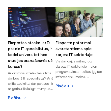
Ekspertas atsako: ar DI
Eksperto patarimai
pakeis IT specialistus, ir
svarstantiems apie
kodėl universitetinės
karjerą IT sektoriuje
studijos pranašesnės už
Vis dar gajus mitas, jog
kursus?
darbas IT sektoriuje – vien
programavimas, tačiau įgytas
Ar dirbtinis intelektas atims
informacinių mokslų
darbus iš IT specialistų? Ar ši
išsilavinimas gali atverti kur
sritis apskritai dar paklausi, ir
Plačiau
kas daugiau durų ir net
ar geriau išsilaikyti trumpus
užauginti iki vadovų. Sparčiai
kursus, ar vis tik stoti į
Plačiau
keičiantis technologijoms,
universitetą? Tokie klausimai
šiandien darbo rinkoje trūksta
dažniausiai iškyla apie
dirbtinio intelekto (DI),
informacinių technologijų