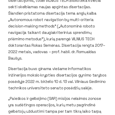
disertacijomis, todėl VILNIUS TECH Biblioteka kviečia
sekti skelbiamas naujas apgintas disertacijas.
Šiandien pristatoma disertacija tema anglų kalba
„Autonomous robot navigation by multi-criteria
decision-making methods“ („Autonominė roboto
navigacija taikant daugiakriterinius sprendimų
priėmimo metodus“), kurią parengė VILNIUS TECH
doktorantas Rokas Semėnas. Disertacija rengta 2017–
2022 metais, vadovas – prof. habil. dr. Romualdas
Baušys.
Disertacija buvo ginama viešame Informatikos
inžinerijos mokslo krypties disertacijos gynimo tarybos
posėdyje 2022 m. birželio 10 d. 13 val. Vilniaus Gedimino
technikos universiteto senato posėdžių salėje.
„Paieškos ir gelbėjimo (SAR) misijos nelaimės zonose
yra sudėtingos operacijos, kurių metu pagrindinė
gelbėtojų užduotimi tampa per tam tikrą laiko tarpą