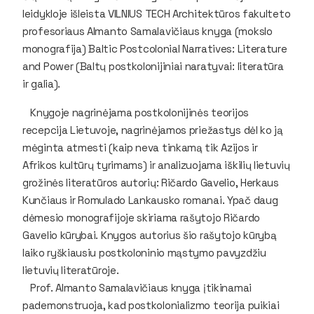
leidykloje išleista VILNIUS TECH Architektūros fakulteto
profesoriaus Almanto Samalavičiaus knyga (mokslo
monografija)
Baltic Postcolonial Narratives: Literature
and Power (Baltų postkolonijiniai naratyvai: literatūra
ir galia)
.
Knygoje nagrinėjama postkolonijinės teorijos
recepcija Lietuvoje, nagrinėjamos priežastys dėl ko ją
mėginta atmesti (kaip neva tinkamą tik Azijos ir
Afrikos kultūrų tyrimams) ir analizuojama iškilių lietuvių
grožinės literatūros autorių: Ričardo Gavelio, Herkaus
Kunčiaus ir Romulado Lankausko romanai. Ypač daug
dėmesio monografijoje skiriama rašytojo Ričardo
Gavelio kūrybai. Knygos autorius šio rašytojo kūrybą
laiko ryškiausiu postkoloninio mąstymo pavyzdžiu
lietuvių literatūroje.
Prof. Almanto Samalavičiaus knyga įtikinamai
pademonstruoja, kad postkolonializmo teorija puikiai