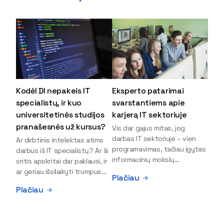
Kodėl DI nepakeis IT
Eksperto patarimai
specialistų, ir kuo
svarstantiems apie
universitetinės studijos
karjerą IT sektoriuje
pranašesnės už kursus?
Vis dar gajus mitas, jog
darbas IT sektoriuje – vien
Ar dirbtinis intelektas atims
programavimas, tačiau įgytas
darbus iš IT specialistų? Ar ši
informacinių mokslų
sritis apskritai dar paklausi, ir
išsilavinimas gali atverti kur
ar geriau išsilaikyti trumpus
Plačiau
kas daugiau durų ir net
kursus, ar vis tik stoti į
Plačiau
užauginti iki vadovų. Sparčiai
universitetą? Tokie klausimai
keičiantis technologijoms,
dažniausiai iškyla apie
šiandien darbo rinkoje trūksta
informacinių technologijų
dirbtinio intelekto (DI),