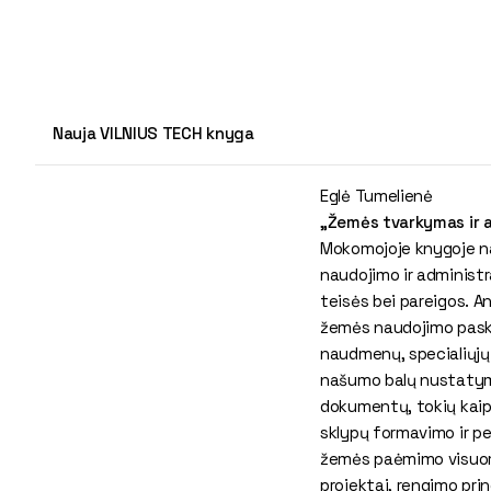
Nauja VILNIUS TECH knyga
Eglė Tumelienė
„Žemės tvarkymas ir 
Mokomojoje knygoje n
naudojimo ir administr
teisės bei pareigos. A
žemės naudojimo paski
naudmenų, specialiųjų
našumo balų nustatym
dokumentų, tokių kaip
sklypų formavimo ir p
žemės paėmimo visuom
projektai, rengimo pri