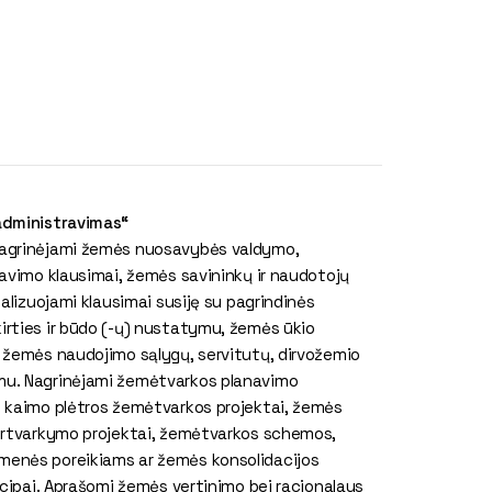
administravimas“
agrinėjami žemės nuosavybės valdymo,
avimo klausimai, žemės savininkų ir naudotojų
nalizuojami klausimai susiję su pagrindinės
rties ir būdo (-ų) nustatymu, žemės ūkio
 žemės naudojimo sąlygų, servitutų, dirvožemio
u. Nagrinėjami žemėtvarkos planavimo
 kaimo plėtros žemėtvarkos projektai, žemės
ertvarkymo projektai, žemėtvarkos schemos,
enės poreikiams ar žemės konsolidacijos
ncipai. Aprašomi žemės vertinimo bei racionalaus