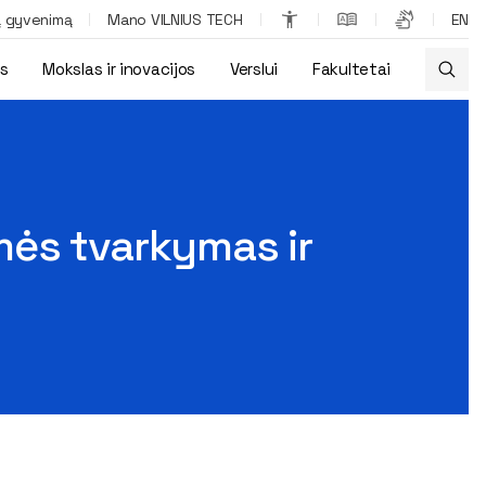
ą gyvenimą
Mano VILNIUS TECH
EN
os
Mokslas ir inovacijos
Verslui
Fakultetai
“
mės tvarkymas ir