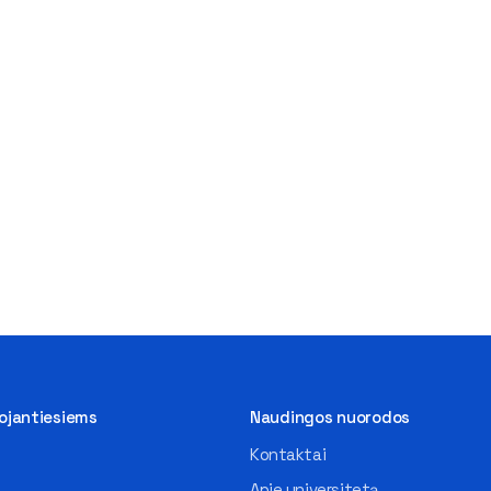
tojantiesiems
Naudingos nuorodos
Kontaktai
Apie universitetą