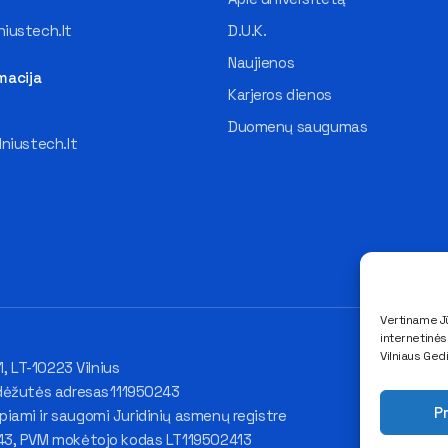
iustech.lt
D.U.K.
Naujienos
macija
Karjeros dienos
Duomenų saugumas
lniustech.lt
Vertiname Jū
internetinė
Vilniaus Ged
1, LT-10223 Vilnius
dėžutės adresas 111950243
Pr
ami ir saugomi Juridinių asmenų registre
43, PVM mokėtojo kodas LT119502413