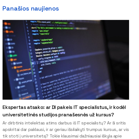
Panašios naujienos
Ekspertas atsako: ar DI pakeis IT specialistus, ir kodėl
universitetinės studijos pranašesnės už kursus?
Ar dirbtinis intelektas atims darbus iš IT specialistų? Ar ši sritis
apskritai dar paklausi, ir ar geriau išsilaikyti trumpus kursus, ar vis
tik stoti į universitetą? Tokie klausimai dažniausiai iškyla apie