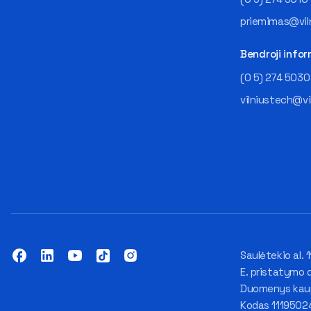
priemimas@viln
Bendroji infor
(0 5) 274 5030
vilniustech@vi
Saulėtekio al. 1
E. pristatymo 
Duomenys kaupi
Kodas 1119502