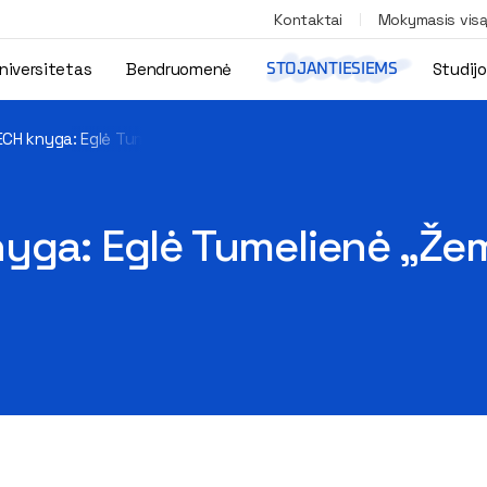
Kontaktai
Mokymasis vis
niversitetas
Bendruomenė
Studij
STOJANTIESIEMS
ECH knyga: Eglė Tumelienė „Žemės tvarkymas ir administravimas
nyga: Eglė Tumelienė „Že