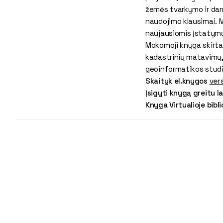
žemės tvarkymo ir da
naudojimo klausimai. 
naujausiomis įstatymų
Mokomoji knyga skirt
kadastrinių matavimų, 
geoinformatikos studi
Skaityk el.knygos
vers
Įsigyti knygą greitu l
Knyga Virtualioje bibl