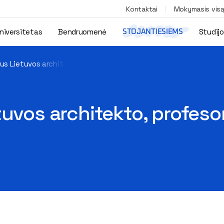
Kontaktai
Mokymasis vis
niversitetas
Bendruomenė
Studij
STOJANTIESIEMS
us Lietuvos architekto, profesoriaus Algimanto Nasvyčio
tuvos architekto, profeso