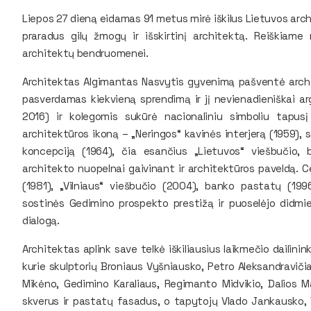
Liepos 27 dieną eidamas 91 metus mirė iškilus Lietuvos arc
praradus gilų žmogų ir išskirtinį architektą. Reiškiame 
architektų bendruomenei.
Architektas Algimantas Nasvytis gyvenimą pašventė archit
pasverdamas kiekvieną sprendimą ir jį nevienadieniškai 
2016) ir kolegomis sukūrė nacionaliniu simboliu tapu
architektūros ikoną – „Neringos“ kavinės interjerą (1959),
koncepciją (1964), čia esančius „Lietuvos“ viešbučio, bu
architekto nuopelnai gaivinant ir architektūros paveldą. C
(1981), „Vilniaus“ viešbučio (2004), banko pastatų (19
sostinės Gedimino prospekto prestižą ir puoselėjo didmie
dialogą.
Architektas aplink save telkė iškiliausius laikmečio dailini
kurie skulptorių Broniaus Vyšniausko, Petro Aleksandravič
Mikėno, Gedimino Karaliaus, Regimanto Midvikio, Dalios Ma
skverus ir pastatų fasadus, o tapytojų Vlado Jankausko, V