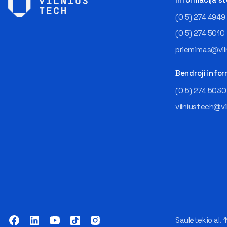
(0 5) 274 4949
(0 5) 274 5010
priemimas@viln
Bendroji infor
(0 5) 274 5030
vilniustech@vi
Saulėtekio al. 1