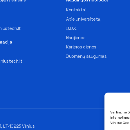
Kontaktai
Apie universitetą
iustech.lt
D.U.K.
Naujienos
macija
Karjeros dienos
Duomenų saugumas
lniustech.lt
Vertiname Jū
internetinė
Vilniaus Ged
1, LT-10223 Vilnius