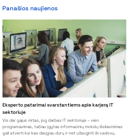
Panašios naujienos
Eksperto patarimai svarstantiems apie karjerą IT
sektoriuje
Vis dar gajus mitas, jog darbas IT sektoriuje – vien
programavimas, tačiau įgytas informacinių mokslų išsilavinimas
gali atverti kur kas daugiau durų ir net užauginti iki vadovų.