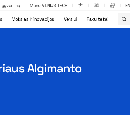
ą gyvenimą
Mano VILNIUS TECH
EN
os
Mokslas ir inovacijos
Verslui
Fakultetai
riaus Algimanto