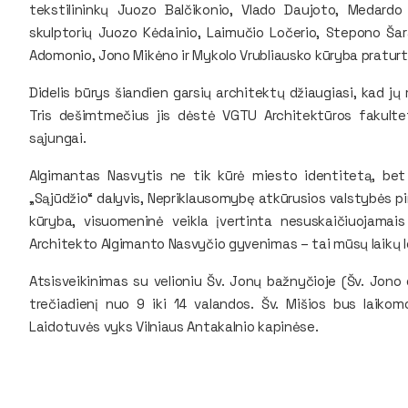
tekstilininkų Juozo Balčikonio, Vlado Daujoto, Medardo 
skulptorių Juozo Kėdainio, Laimučio Ločerio, Stepono Ša
Adomonio, Jono Mikėno ir Mykolo Vrubliausko kūryba praturt
Didelis būrys šiandien garsių architektų džiaugiasi, kad j
Tris dešimtmečius jis dėstė VGTU Architektūros fakult
sąjungai.
Algimantas Nasvytis ne tik kūrė miesto identitetą, be
„Sąjūdžio“ dalyvis, Nepriklausomybę atkūrusios valstybės p
kūryba, visuomeninė veikla įvertinta nesuskaičiuojamais 
Architekto Algimanto Nasvyčio gyvenimas – tai mūsų laikų 
Atsisveikinimas su velioniu Šv. Jonų bažnyčioje (Šv. Jono g
trečiadienį nuo 9 iki 14 valandos. Šv. Mišios bus laikom
Laidotuvės vyks Vilniaus Antakalnio kapinėse.