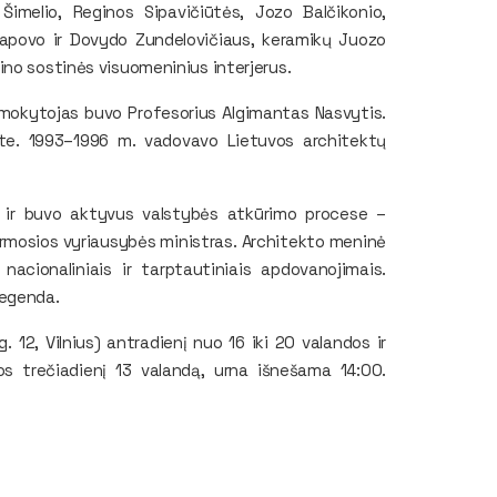
Šimelio, Reginos Sipavičiūtės, Jozo Balčikonio,
rapovo ir Dovydo Zundelovičiaus, keramikų Juozo
ino sostinės visuomeninius interjerus.
ų mokytojas buvo Profesorius Algimantas Nasvytis.
ete. 1993–1996 m. vadovavo Lietuvos architektų
t ir buvo aktyvus valstybės atkūrimo procese –
irmosios vyriausybės ministras. Architekto meninė
nacionaliniais ir tarptautiniais apdovanojimais.
legenda.
. 12, Vilnius) antradienį nuo 16 iki 20 valandos ir
os trečiadienį 13 valandą, urna išnešama 14:00.