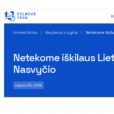
U
Universitetas
Naujienos ir įvykiai
Netekome iškila
Netekome iškilaus Lie
Nasvyčio
Liepos 30, 2018