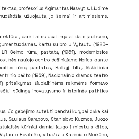
hitektas, profesorius Algimantas Nasvytis. Liūdime
nuoširdžią užuojautą jo šeimai ir artimiesiems,
ektūrai, darė tai su ypatinga atida ir jautrumu,
argumentuodamas. Kartu su broliu Vytautu (1928–
sį LR Seimo rūmų pastatą (1981), moderniosios
 sostinės naujojo centro dešiniajame Neries krante
ities rūmų pastatus, Baltąjį tiltą. Išskirtiniai
entrinio pašto (1969), Nacionalinio dramos teatro
96) pritaikymas šiuolaikinėms reikmėms formavo
sčiui būdingą inovatyvumo ir istorinės patirties
nkus. Jo gebėjimo sutelkti bendrai kūrybai dėka kai
iaus, Sauliaus Šarapovo, Stanislovo Kuzmos, Juozo
tulaitės kūriniai darniai įaugo į miestų aikštes,
ytauto Povilaičio, vitražisto Kazimiero Morkūno,