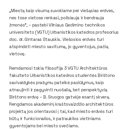
„Miestą kaip visumą suvokiame per viešąsias erdves,
nes tose vietose renkasi, poilsiauja ir bendrauja
žmonės“, – pastebi Vilniaus Gedimino technikos
universiteto (VGTU) Urbanistikos katedros profesorius
doc. dr. Gintaras Stauskis. Viešosios erdvės turi
atspindėti miesto savitumą, jo gyventojus, pačią
vietovę.
Remdamosi tokia filosofija 3 VGTU Architektūros
fakulteto Urbanistikos katedros studentės Birštono
savivaldybės prašymu pateikė pasiūlymus, kaip
atnaujinti ir pagyvinti nuošalią, bet perspektyvią
Birštono erdvę – B. Sruogos gatvėje esantį skverą.
Rengdamos akademinį kraštovaizdžio architektūros
projektą jos orientavosi į tai, kad miesto erdvės turi
būtų ir funkcionalios, ir patrauklios vietiniams
gyventojams bei miesto svečiams.