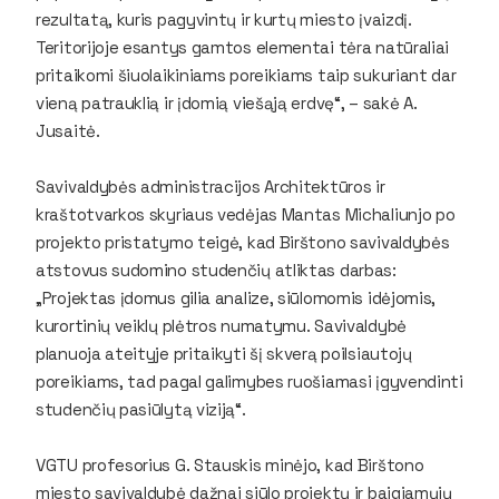
rezultatą, kuris pagyvintų ir kurtų miesto įvaizdį.
Teritorijoje esantys gamtos elementai tėra natūraliai
pritaikomi šiuolaikiniams poreikiams taip sukuriant dar
vieną patrauklią ir įdomią viešąją erdvę“, – sakė A.
Jusaitė.
Savivaldybės administracijos Architektūros ir
kraštotvarkos skyriaus vedėjas Mantas Michaliunjo po
projekto pristatymo teigė, kad Birštono savivaldybės
atstovus sudomino studenčių atliktas darbas:
„Projektas įdomus gilia analize, siūlomomis idėjomis,
kurortinių veiklų plėtros numatymu. Savivaldybė
planuoja ateityje pritaikyti šį skverą poilsiautojų
poreikiams, tad pagal galimybes ruošiamasi įgyvendinti
studenčių pasiūlytą viziją“.
VGTU profesorius G. Stauskis minėjo, kad Birštono
miesto savivaldybė dažnai siūlo projektų ir baigiamųjų