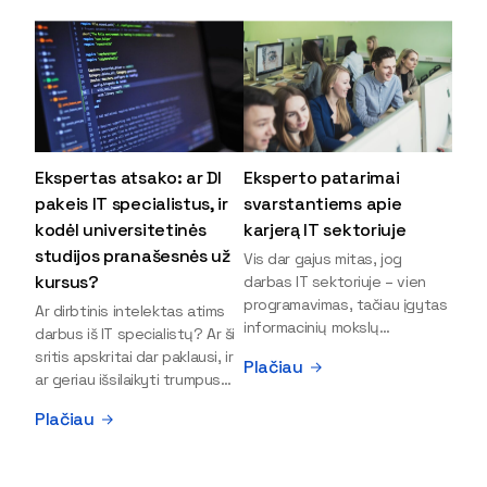
Ekspertas atsako: ar DI
Eksperto patarimai
pakeis IT specialistus, ir
svarstantiems apie
kodėl universitetinės
karjerą IT sektoriuje
studijos pranašesnės už
Vis dar gajus mitas, jog
kursus?
darbas IT sektoriuje – vien
programavimas, tačiau įgytas
Ar dirbtinis intelektas atims
informacinių mokslų
darbus iš IT specialistų? Ar ši
išsilavinimas gali atverti kur
sritis apskritai dar paklausi, ir
Plačiau
kas daugiau durų ir net
ar geriau išsilaikyti trumpus
užauginti iki vadovų. Sparčiai
kursus, ar vis tik stoti į
Plačiau
keičiantis technologijoms,
universitetą? Tokie klausimai
šiandien darbo rinkoje trūksta
dažniausiai iškyla apie
dirbtinio intelekto (DI),
informacinių technologijų