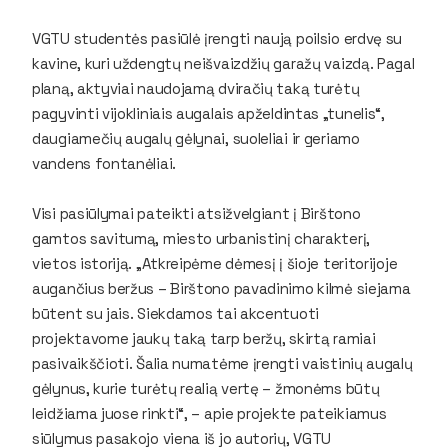
VGTU studentės pasiūlė įrengti naują poilsio erdvę su
kavine, kuri uždengtų neišvaizdžių garažų vaizdą. Pagal
planą, aktyviai naudojamą dviračių taką turėtų
pagyvinti vijokliniais augalais apželdintas „tunelis“,
daugiamečių augalų gėlynai, suoleliai ir geriamo
vandens fontanėliai.
Visi pasiūlymai pateikti atsižvelgiant į Birštono
gamtos savitumą, miesto urbanistinį charakterį,
vietos istoriją. „Atkreipėme dėmesį į šioje teritorijoje
augančius beržus – Birštono pavadinimo kilmė siejama
būtent su jais. Siekdamos tai akcentuoti
projektavome jaukų taką tarp beržų, skirtą ramiai
pasivaikščioti. Šalia numatėme įrengti vaistinių augalų
gėlynus, kurie turėtų realią vertę – žmonėms būtų
leidžiama juose rinkti“, – apie projekte pateikiamus
siūlymus pasakojo viena iš jo autorių, VGTU