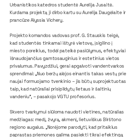
Urbanistikos katedros studentė Aurelija Jusaitė.
Kurdama projektą ji dirbo kartu su Aurelija Daugėlaite ir
prancūze Alyssia Vichery.
Projekto komandos vadovas prof. G. Stauskis teigė,
kad studentės tinkamai ištyrė vietovę, įsigilino į
miesto poreikius, todėl pateikė pasiūlymus, efektyviai
išnaudojančius gamtosauginius ir estetinius vietos
privalumus. Pavyzdžiui, gerai apgalvoti vandentvarkos
sprendimai: „Nuo beržų alėjos einantis takas vestų prie
naujai formuojamo tvenkinio – jis būtų suprojektuotas
taip, kad natūraliai prisipildytų lietaus ir šaltinių
vandeniu“, – pasakojo VGTU profesorius.
Skvero tvarkymui siūloma naudoti vietines, natūralias
medžiagas: medį, žvyrą, akmenį, lietuviškus Birštono
regiono augalus. „Norėjome parodyti, kad pritaikius
paprastas priemones galima pasiekti tikrai efektingą