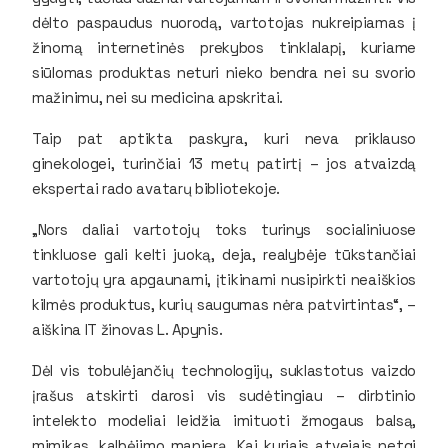
dėlto paspaudus nuorodą, vartotojas nukreipiamas į
žinomą internetinės prekybos tinklalapį, kuriame
siūlomas produktas neturi nieko bendra nei su svorio
mažinimu, nei su medicina apskritai.
Taip pat aptikta paskyra, kuri neva priklauso
ginekologei, turinčiai 13 metų patirtį – jos atvaizdą
ekspertai rado avatarų bibliotekoje.
„Nors daliai vartotojų toks turinys socialiniuose
tinkluose gali kelti juoką, deja, realybėje tūkstančiai
vartotojų yra apgaunami, įtikinami nusipirkti neaiškios
kilmės produktus, kurių saugumas nėra patvirtintas“, –
aiškina IT žinovas L. Apynis.
Dėl vis tobulėjančių technologijų, suklastotus vaizdo
įrašus atskirti darosi vis sudėtingiau – dirbtinio
intelekto modeliai leidžia imituoti žmogaus balsą,
mimikas, kalbėjimo manierą. Kai kuriais atvejais netgi