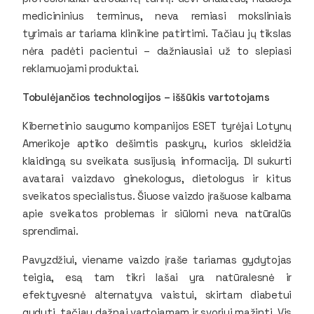
medicininius terminus, neva remiasi moksliniais
tyrimais ar tariama klinikine patirtimi. Tačiau jų tikslas
nėra padėti pacientui – dažniausiai už to slepiasi
reklamuojami produktai.
Tobulėjančios technologijos – iššūkis vartotojams
Kibernetinio saugumo kompanijos ESET tyrėjai Lotynų
Amerikoje aptiko dešimtis paskyrų, kurios skleidžia
klaidingą su sveikata susijusią informaciją. DI sukurti
avatarai vaizdavo ginekologus, dietologus ir kitus
sveikatos specialistus. Šiuose vaizdo įrašuose kalbama
apie sveikatos problemas ir siūlomi neva natūralūs
sprendimai.
Pavyzdžiui, viename vaizdo įraše tariamas gydytojas
teigia, esą tam tikri lašai yra natūralesnė ir
efektyvesnė alternatyva vaistui, skirtam diabetui
gydyti, tačiau dažnai vartojamam ir svoriui mažinti. Vis