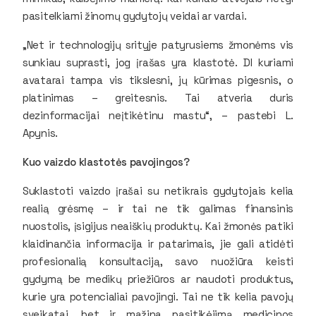
pasitelkiami žinomų gydytojų veidai ar vardai.
„Net ir technologijų srityje patyrusiems žmonėms vis
sunkiau suprasti, jog įrašas yra klastotė. DI kuriami
avatarai tampa vis tikslesni, jų kūrimas pigesnis, o
platinimas – greitesnis. Tai atveria duris
dezinformacijai neįtikėtinu mastu“, – pastebi L.
Apynis.
Kuo vaizdo klastotės pavojingos?
Suklastoti vaizdo įrašai su netikrais gydytojais kelia
realią grėsmę – ir tai ne tik galimas finansinis
nuostolis, įsigijus neaiškių produktų. Kai žmonės patiki
klaidinančia informacija ir patarimais, jie gali atidėti
profesionalią konsultaciją, savo nuožiūra keisti
gydymą be medikų priežiūros ar naudoti produktus,
kurie yra potencialiai pavojingi. Tai ne tik kelia pavojų
sveikatai, bet ir mažina pasitikėjimą medicinos