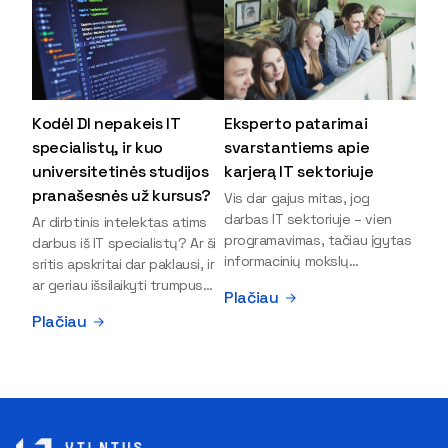
Kodėl DI nepakeis IT
Eksperto patarimai
specialistų, ir kuo
svarstantiems apie
universitetinės studijos
karjerą IT sektoriuje
pranašesnės už kursus?
Vis dar gajus mitas, jog
darbas IT sektoriuje – vien
Ar dirbtinis intelektas atims
programavimas, tačiau įgytas
darbus iš IT specialistų? Ar ši
informacinių mokslų
sritis apskritai dar paklausi, ir
išsilavinimas gali atverti kur
ar geriau išsilaikyti trumpus
Plačiau
kas daugiau durų ir net
kursus, ar vis tik stoti į
Plačiau
užauginti iki vadovų. Sparčiai
universitetą? Tokie klausimai
keičiantis technologijoms,
dažniausiai iškyla apie
šiandien darbo rinkoje trūksta
informacinių technologijų
dirbtinio intelekto (DI),
studijas svarstantiems
kibernetinio saugumo,
jaunuoliams. Iš šiuos ir kitus
debesijos ekspertų,
klausimus apie šio sektoriaus