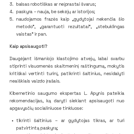
balsas robotiškas ar neįprastai švarus;
paskyra – nauja, be sekėjų ar istorijos;
naudojamos frazės kaip „gydytojai nekenčia šio
metodo“, „garantuoti rezultatai“, „stebuklingas
vaistas“ ir pan.
Kaip apsisaugoti?
Daugėjant išmaniojo klastojimo atvejų, labai svarbu
stiprinti visuomenės skaitmeninį raštingumą, mokytis
kritiškai vertinti turinį, patikrinti šaltinius, nesidalyti
neaiškiais vaizdo įrašais.
Kibernetinio saugumo ekspertas L. Apynis pateikia
rekomendacijas, ką daryti siekiant apsisaugoti nuo
apgavysčių socialiniuose tinkluose:
tikrinti šaltinius – ar gydytojas tikras, ar turi
patvirtintą paskyrą;