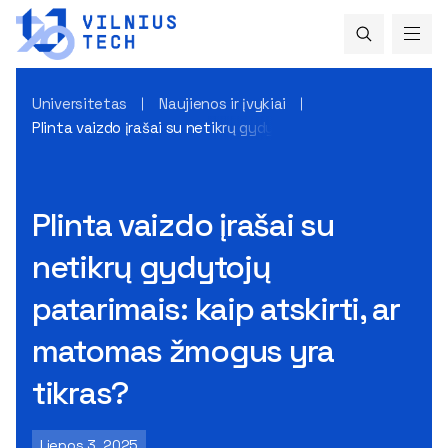
Universitetas
Naujienos ir įvykiai
Plinta vaizdo įrašai su netikrų gydytojų patarimais: kaip at
Plinta vaizdo įrašai su
netikrų gydytojų
patarimais: kaip atskirti, ar
matomas žmogus yra
tikras?
Liepos 3, 2025