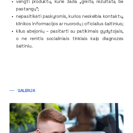
vengti produktų, kurie žada „greitą rezultatą be
pastangų“;
nepasitikėti paskyromis, kurios neskelbia kontaktų,
klinikos informacijos ar nuorodų į oficialius šaltinius;
kilus abejonių – pasitarti su patikimais gydytojais,
o ne remtis socialiniais tinklais kaip diagnozės
šaltiniu.
GALERIJA