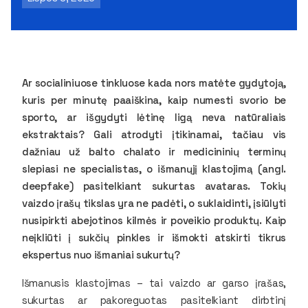
Ar socialiniuose tinkluose kada nors matėte gydytoją,
kuris per minutę paaiškina, kaip numesti svorio be
sporto, ar išgydyti lėtinę ligą neva natūraliais
ekstraktais? Gali atrodyti įtikinamai, tačiau vis
dažniau už balto chalato ir medicininių terminų
slepiasi ne specialistas, o išmanųjį klastojimą (angl.
deepfake) pasitelkiant sukurtas avataras. Tokių
vaizdo įrašų tikslas yra ne padėti, o suklaidinti, įsiūlyti
nusipirkti abejotinos kilmės ir poveikio produktų. Kaip
neįkliūti į sukčių pinkles ir išmokti atskirti tikrus
ekspertus nuo išmaniai sukurtų?
Išmanusis klastojimas – tai vaizdo ar garso įrašas,
sukurtas ar pakoreguotas pasitelkiant dirbtinį