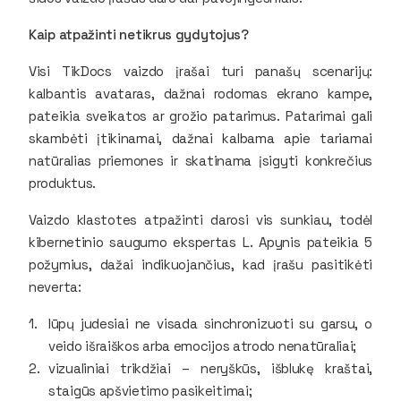
Kaip atpažinti netikrus gydytojus?
Visi TikDocs vaizdo įrašai turi panašų scenarijų:
kalbantis avataras, dažnai rodomas ekrano kampe,
pateikia sveikatos ar grožio patarimus. Patarimai gali
skambėti įtikinamai, dažnai kalbama apie tariamai
natūralias priemones ir skatinama įsigyti konkrečius
produktus.
Vaizdo klastotes atpažinti darosi vis sunkiau, todėl
kibernetinio saugumo ekspertas L. Apynis pateikia 5
požymius, dažai indikuojančius, kad įrašu pasitikėti
neverta:
lūpų judesiai ne visada sinchronizuoti su garsu, o
veido išraiškos arba emocijos atrodo nenatūraliai;
vizualiniai trikdžiai – neryškūs, išblukę kraštai,
staigūs apšvietimo pasikeitimai;