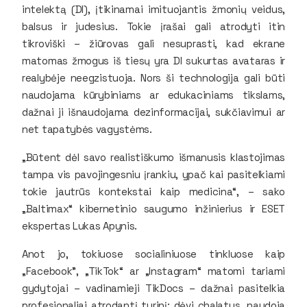
intelektą (DI), įtikinamai imituojantis žmonių veidus,
balsus ir judesius. Tokie įrašai gali atrodyti itin
tikroviški – žiūrovas gali nesuprasti, kad ekrane
matomas žmogus iš tiesų yra DI sukurtas avataras ir
realybėje neegzistuoja. Nors ši technologija gali būti
naudojama kūrybiniams ar edukaciniams tikslams,
dažnai ji išnaudojama dezinformacijai, sukčiavimui ar
net tapatybės vagystėms.
„Būtent dėl savo realistiškumo išmanusis klastojimas
tampa vis pavojingesniu įrankiu, ypač kai pasitelkiami
tokie jautrūs kontekstai kaip medicina“, – sako
„Baltimax“ kibernetinio saugumo inžinierius ir ESET
ekspertas Lukas Apynis.
Anot jo, tokiuose socialiniuose tinkluose kaip
„Facebook”, „TikTok“ ar „Instagram“ matomi tariami
gydytojai – vadinamieji TikDocs – dažnai pasitelkia
profesionaliai atrodantį turinį: dėvi chalatus, naudoja