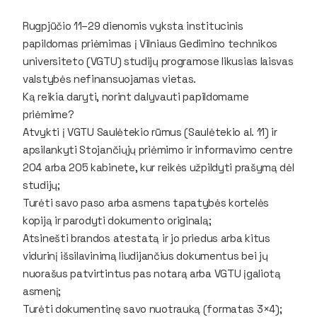
Rugpjūčio 11–29 dienomis vyksta institucinis
papildomas priėmimas į Vilniaus Gedimino technikos
universiteto (VGTU) studijų programose likusias laisvas
valstybės nefinansuojamas vietas.
Ką reikia daryti, norint dalyvauti papildomame
priėmime?
Atvykti į VGTU Saulėtekio rūmus (Saulėtekio al. 11) ir
apsilankyti Stojančiųjų priėmimo ir informavimo centre
204 arba 205 kabinete, kur reikės užpildyti prašymą dėl
studijų;
Turėti savo paso arba asmens tapatybės kortelės
kopiją ir parodyti dokumento originalą;
Atsinešti brandos atestatą ir jo priedus arba kitus
vidurinį išsilavinimą liudijančius dokumentus bei jų
nuorašus patvirtintus pas notarą arba VGTU įgaliotą
asmenį;
Turėti dokumentinę savo nuotrauką (formatas 3×4);