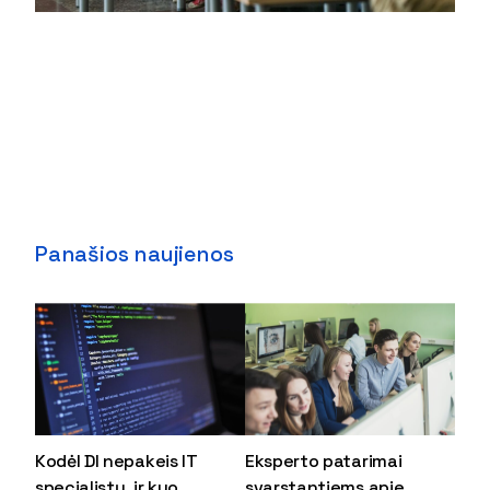
Panašios naujienos
Kodėl DI nepakeis IT
Eksperto patarimai
specialistų, ir kuo
svarstantiems apie