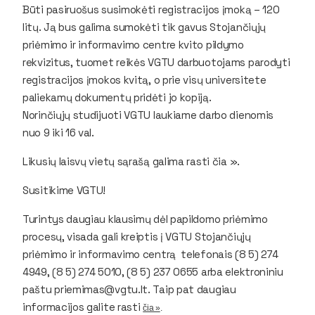
Būti pasiruošus susimokėti registracijos įmoką – 120
litų. Ją bus galima sumokėti tik gavus Stojančiųjų
priėmimo ir informavimo centre kvito pildymo
rekvizitus, tuomet reikės VGTU darbuotojams parodyti
registracijos įmokos kvitą, o prie visų universitete
paliekamų dokumentų pridėti jo kopiją.
Norinčiųjų studijuoti VGTU laukiame darbo dienomis
nuo 9 iki 16 val.
Likusių laisvų vietų sąrašą galima rasti čia ».
Susitikime VGTU!
Turintys daugiau klausimų dėl papildomo priėmimo
procesų, visada gali kreiptis į VGTU Stojančiųjų
priėmimo ir informavimo centrą telefonais (8 5) 274
4949, (8 5) 274 5010, (8 5) 237 0655 arba elektroniniu
paštu priemimas@vgtu.lt. Taip pat daugiau
informacijos galite rasti
čia »
.