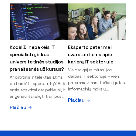
Kodėl DI nepakeis IT
Eksperto patarimai
specialistų, ir kuo
svarstantiems apie
universitetinės studijos
karjerą IT sektoriuje
pranašesnės už kursus?
Vis dar gajus mitas, jog
darbas IT sektoriuje – vien
Ar dirbtinis intelektas atims
programavimas, tačiau įgytas
darbus iš IT specialistų? Ar ši
informacinių mokslų
sritis apskritai dar paklausi, ir
išsilavinimas gali atverti kur
ar geriau išsilaikyti trumpus
Plačiau
kas daugiau durų ir net
kursus, ar vis tik stoti į
Plačiau
užauginti iki vadovų. Sparčiai
universitetą? Tokie klausimai
keičiantis technologijoms,
dažniausiai iškyla apie
šiandien darbo rinkoje trūksta
informacinių technologijų
dirbtinio intelekto (DI),
studijas svarstantiems
kibernetinio saugumo,
jaunuoliams. Iš šiuos ir kitus