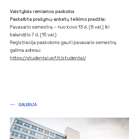
Valstybės remiamos paskolos
Paskelbta prašymų-anketų teikimo pradžia:
Pavasario semestrą – nuo kovo 13 d. (8 val.) iki
balandžio 7 d. (15 val.)
Registracija paskoloms gauti pavasario semestrą
galima adresu:
https://studentai.vsf.lt/studentai/
GALERIJA