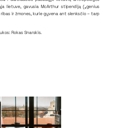
a lietuve, gavusia McArthur stipendiją („genius
, ribas ir žmones, kurie gyvena ant slenksčio – tarp
ukos: Rokas Snarskis.