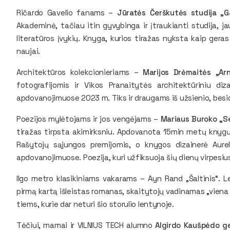
Ričardo Gavelio fanams –
Jūratės Čerškutės studija „Ga
Akademinė, tačiau itin gyvybinga ir įtraukianti studija, j
literatūros įvykių. Knyga, kurios tiražas nyksta kaip geras 
naujai.
Architektūros kolekcionieriams –
Marijos Drėmaitės „Ar
fotografijomis ir Vikos Pranaitytės architektūriniu di
apdovanojimuose 2023 m. Tiks ir draugams iš užsienio, bes
Poezijos mylėtojams ir jos vengėjams –
Mariaus Buroko „S
tiražas tirpsta akimirksniu. Apdovanota 15min metų knygų r
Rašytojų sąjungos premijomis, o knygos dizainerė Aure
apdovanojimuose. Poezija, kuri užfiksuoja šių dienų virpesiu
Ilgo metro klasikiniams vakarams – Ayn Rand „Šaltinis“. L
pirmą kartą išleistas romanas, skaitytojų vadinamas „viena
tiems, kurie dar neturi šio storulio lentynoje.
Tėčiui, mamai ir VILNIUS TECH alumno
Algirdo Kaušpėdo ge