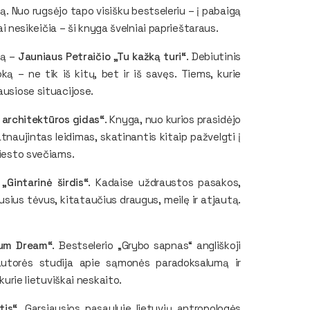
mą. Nuo rugsėjo tapo visišku bestseleriu – į pabaigą
rai nesikeičia – ši knyga švelniai paprieštaraus.
tą –
Jauniaus Petraičio „Tu kažką turi“
. Debiutinis
ą – ne tik iš kitų, bet ir iš savęs. Tiems, kurie
ausiose situacijose.
s architektūros gidas“
. Knyga, nuo kurios prasidėjo
atnaujintas leidimas, skatinantis kitaip pažvelgti į
miesto svečiams.
Gintarinė širdis“
. Kadaise uždraustos pasakos,
sius tėvus, kitataučius draugus, meilę ir atjautą.
ium Dream“
. Bestselerio „Grybo sapnas“ angliškoji
 autorės studija apie sąmonės paradoksalumą ir
kurie lietuviškai neskaito.
tis“
. Garsiausios pasaulyje lietuvių antropologės