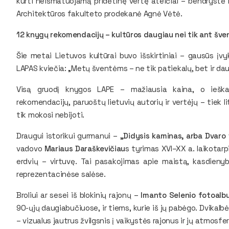
kurti neišmatuojamą pridėtinę vertę ateičiai – bendrystė 
Architektūros fakulteto prodekanė Agnė Vėtė.
12 knygų rekomendacijų – kultūros daugiau nei tik ant šven
Šie metai Lietuvos kultūrai buvo išskirtiniai – gausūs įvyk
LAPAS kviečia: „Metų šventėms – ne tik patiekalų, bet ir dau
Visą gruodį knygos LAPE – mažiausia kaina, o ieška
rekomendacijų, paruoštų lietuvių autorių ir vertėjų – tiek 
tik mokosi nebijoti.
Draugui istorikui gurmanui –
„Didysis kaminas, arba Dvaro 
vadovo
Mariaus Daraškevičiau
s tyrimas XVI–XX a. laikotarp
erdvių – virtuvę. Tai pasakojimas apie maistą, kasdienybę
reprezentacinėse salėse.
Broliui ar sesei iš blokinių rajonų –
Imanto Selenio fotoalbu
90-ųjų daugiabučiuose, ir tiems, kurie iš jų pabėgo. Dvikalb
– vizualus jautrus žvilgsnis į vaikystės rajonus ir jų atmosfer