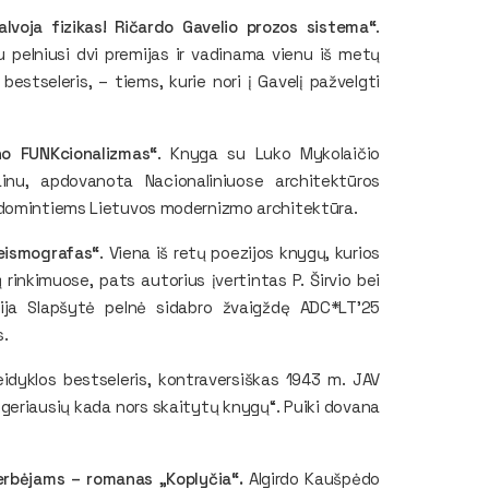
lvoja fizikas! Ričardo Gavelio prozos sistema“
.
au pelniusi dvi premijas ir vadinama vienu iš metų
bestseleris, – tiems, kurie nori į Gavelį pažvelgti
no FUNKcionalizmas“
. Knyga su Luko Mykolaičio
zainu, apdovanota Nacionaliniuose architektūros
idomintiems Lietuvos modernizmo architektūra.
eismografas“
. Viena iš retų poezijos knygų, kurios
inkimuose, pats autorius įvertintas P. Širvio bei
lija Slapšytė pelnė sidabro žvaigždę ADC*LT’25
s.
eidyklos bestseleris, kontraversiškas 1943 m. JAV
 geriausių kada nors skaitytų knygų“. Puiki dovana
rbėjams – romanas „Koplyčia“.
Algirdo Kaušpėdo