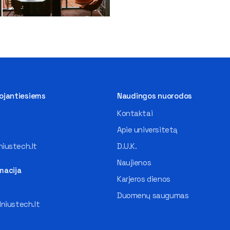
tojantiesiems
Naudingos nuorodos
Kontaktai
Apie universitetą
iustech.lt
D.U.K.
Naujienos
macija
Karjeros dienos
Duomenų saugumas
lniustech.lt