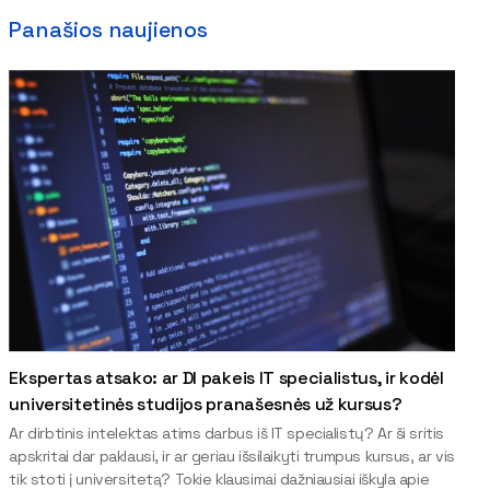
Panašios naujienos
Ekspertas atsako: ar DI pakeis IT specialistus, ir kodėl
universitetinės studijos pranašesnės už kursus?
Ar dirbtinis intelektas atims darbus iš IT specialistų? Ar ši sritis
apskritai dar paklausi, ir ar geriau išsilaikyti trumpus kursus, ar vis
tik stoti į universitetą? Tokie klausimai dažniausiai iškyla apie