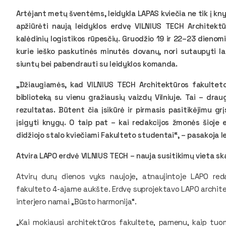
Artėjant metų šventėms, leidykla LAPAS kviečia ne tik į knygy
apžiūrėti naują leidyklos erdvę VILNIUS TECH Architekt
kalėdinių logistikos rūpesčių. Gruodžio 19 ir 22–23 dienomi
kurie ieško paskutinės minutės dovanų, nori sutaupyti la
siuntų bei pabendrauti su leidyklos komanda.
„Džiaugiamės, kad VILNIUS TECH Architektūros fakultet
biblioteką su vienu gražiausių vaizdų Vilniuje. Tai – dra
rezultatas. Būtent čia įsikūrė ir pirmasis pasitikėjimu g
įsigyti knygų. O taip pat – kai redakcijos žmonės šioje e
didžiojo stalo kviečiami Fakulteto studentai“, – pasakoja l
Atvira LAPO erdvė VILNIUS TECH – nauja susitikimų vieta s
Atvirų durų dienos vyks naujoje, atnaujintoje LAPO redak
fakulteto 4-ajame aukšte. Erdvę suprojektavo LAPO architek
interjero namai „Būsto harmonija“.
„Kai mokiausi architektūros fakultete, pamenu, kaip tuom