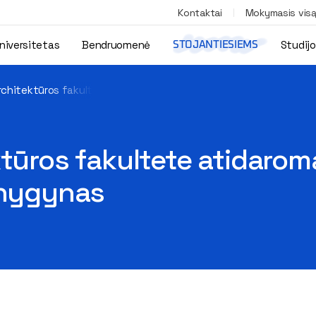
Kontaktai
Mokymasis vis
niversitetas
Bendruomenė
Studij
STOJANTIESIEMS
rchitektūros fakultete atidaromas pirmasis pasitikėjimu grįsta
ktūros fakultete atidarom
knygynas