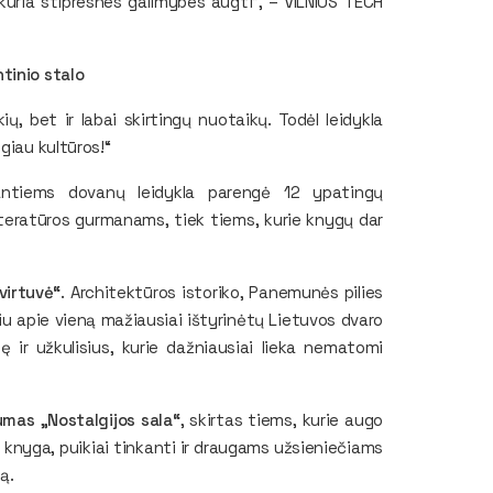
kuria stipresnes galimybes augti”, – VILNIUS TECH
tinio stalo
ių, bet ir labai skirtingų nuotaikų. Todėl leidykla
giau kultūros!“
ntiems dovanų leidykla parengė 12 ypatingų
literatūros gurmanams, tiek tiems, kurie knygų dar
virtuvė“
. Architektūros istoriko, Panemunės pilies
iu apie vieną mažiausiai ištyrinėtų Lietuvos dvaro
 ir užkulisius, kurie dažniausiai lieka nematomi
mas „Nostalgijos sala“
, skirtas tiems, kurie augo
ė knyga, puikiai tinkanti ir draugams užsieniečiams
ą.