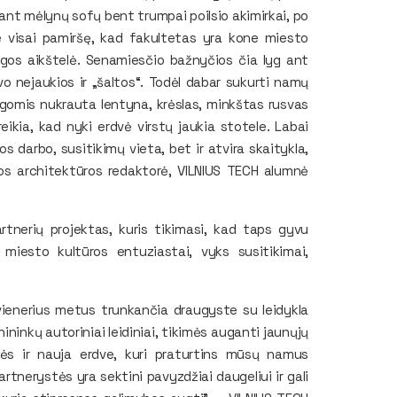
 ant mėlynų sofų bent trumpai poilsio akimirkai, po
e visai pamiršę, kad fakultetas yra kone miesto
lgos aikštelė. Senamiesčio bažnyčios čia lyg ant
 nejaukios ir „šaltos“. Todėl dabar sukurti namų
ygomis nukrauta lentyna, krėslas, minkštas rusvas
ikia, kad nyki erdvė virstų jaukia stotele. Labai
os darbo, susitikimų vieta, bet ir atvira skaitykla,
los architektūros redaktorė, VILNIUS TECH alumnė
artnerių projektas, kuris tikimasi, kad taps gyvu
r miesto kultūros entuziastai, vyks susitikimai,
ienerius metus trunkančia draugyste su leidykla
ininkų autoriniai leidiniai, tikimės auganti jaunųjų
ės ir nauja erdve, kuri praturtins mūsų namus
artnerystės yra sektini pavyzdžiai daugeliui ir gali