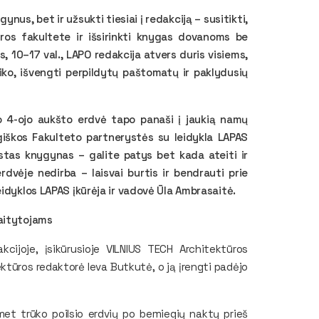
nus, bet ir užsukti tiesiai į redakciją – susitikti,
ūros fakultete ir išsirinkti knygas dovanoms be
s, 10–17 val., LAPO redakcija atvers duris visiems,
iko, išvengti perpildytų paštomatų ir paklydusių
o 4-ojo aukšto erdvė tapo panaši į jaukią namų
ugiškos Fakulteto partnerystės su leidykla LAPAS
rįstas knygynas – galite patys bet kada ateiti ir
rdvėje nedirba – laisvai burtis ir bendrauti prie
eidyklos LAPAS įkūrėja ir vadovė Ūla Ambrasaitė.
kaitytojams
cijoje, įsikūrusioje VILNIUS TECH Architektūros
tūros redaktorė Ieva Butkutė, o ją įrengti padėjo
et trūko poilsio erdvių po bemiegių naktų prieš