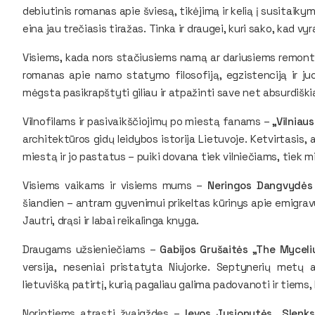
debiutinis romanas apie šviesą, tikėjimą ir kelią į susitaiky
eina jau trečiasis tiražas. Tinka ir draugei, kuri sako, kad vy
Visiems, kada nors stačiusiems namą ar dariusiems remon
romanas apie namo statymo filosofiją, egzistenciją ir juok
mėgsta pasikrapštyti giliau ir atpažinti save net absurdiški
Vilnofilams ir pasivaikščiojimų po miestą fanams –
„Vilniau
architektūros gidų leidybos istorija Lietuvoje. Ketvirtasis, 
miestą ir jo pastatus – puiki dovana tiek vilniečiams, tiek 
Visiems vaikams ir visiems mums –
Neringos Dangvydės „
šiandien – antram gyvenimui prikeltas kūrinys apie emigravu
Jautri, drąsi ir labai reikalinga knyga.
Draugams užsieniečiams –
Gabijos Grušaitės „The Mycel
versija, neseniai pristatyta Niujorke. Septynerių metų
lietuvišką patirtį, kurią pagaliau galima padovanoti ir tiems, 
Norintiems atrasti žvaigždes –
Ievos Jusionytės „Slenks