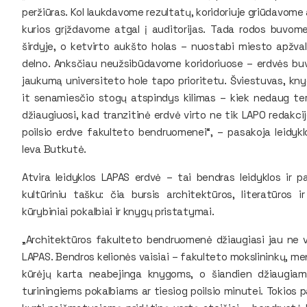
peržiūras. Kol laukdavome rezultatų, koridoriuje griūdavome
kurios grįždavome atgal į auditorijas. Tada rodos buvom
širdyje, o ketvirto aukšto holas – nuostabi miesto apžva
delno. Anksčiau neužsibūdavome koridoriuose – erdvės buvo
jaukumą universiteto hole tapo prioritetu. Šviestuvas, kn
it senamiesčio stogų atspindys kilimas – kiek nedaug tere
džiaugiuosi, kad tranzitinė erdvė virto ne tik LAPO redakcij
poilsio erdve fakulteto bendruomenei“, – pasakoja leidyk
Ieva Butkutė.
Atvira leidyklos LAPAS erdvė – tai bendras leidyklos ir p
kultūriniu tašku: čia bursis architektūros, literatūros i
kūrybiniai pokalbiai ir knygų pristatymai.
„Architektūros fakulteto bendruomenė džiaugiasi jau ne v
LAPAS. Bendros kelionės vaisiai – fakulteto mokslininkų, men
kūrėjų karta neabejinga knygoms, o šiandien džiaugiam
turiningiems pokalbiams ar tiesiog poilsio minutei. Tokios p