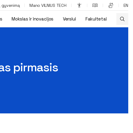
ą gyvenimą
Mano VILNIUS TECH
EN
os
Mokslas ir inovacijos
Verslui
Fakultetai
s knygynas
as pirmasis