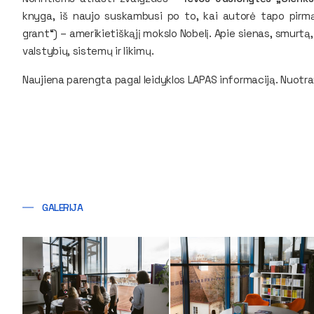
knyga, iš naujo suskambusi po to, kai autorė tapo pirmąj
grant“) – amerikietiškąjį mokslo Nobelį. Apie sienas, smurtą
valstybių, sistemų ir likimų.
Naujiena parengta pagal leidyklos LAPAS informaciją. Nuotra
GALERIJA