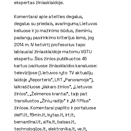
ekspertas žiniasklaidoje.​
Komentarai apie ateities degalus,
degalus su priedais, avaringumą Lietuvos
keliuose ir jo mažinimo būdus, žieminių
padangų pasirinkimo kriterijus lėmė, jog
2014 m. IV ketvirtį profesorius tapo
labiausiai žiniasklaidoje matomu VGTU
ekspertu. Šios žinios publikuotos 45
kartus įvairiuose žiniasklaidos kanaluose:
televizijose (Lietuvos ryto TV aktualijų
laidoje „Reporteris", LRT „Panoramoje"),
laikraščiuose „Vakaro žinios", „Lietuvos
žinios", „Žeimenos krantai", taip pat
transliuotos „Žinių radijo" ir „M-1 Plius"
žiniose. Komentarai paplito ir portaluose
delfi.lt,​​ 15min.lt, lrytas.lt, lrt.lt,
bernardinai.lt, alfa.lt, balsas.lt,
technologijos.lt, elektronika.lt, ve.lt,