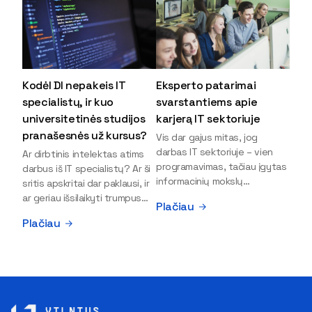
Kodėl DI nepakeis IT
Eksperto patarimai
specialistų, ir kuo
svarstantiems apie
universitetinės studijos
karjerą IT sektoriuje
pranašesnės už kursus?
Vis dar gajus mitas, jog
darbas IT sektoriuje – vien
Ar dirbtinis intelektas atims
programavimas, tačiau įgytas
darbus iš IT specialistų? Ar ši
informacinių mokslų
sritis apskritai dar paklausi, ir
išsilavinimas gali atverti kur
ar geriau išsilaikyti trumpus
Plačiau
kas daugiau durų ir net
kursus, ar vis tik stoti į
Plačiau
užauginti iki vadovų. Sparčiai
universitetą? Tokie klausimai
keičiantis technologijoms,
dažniausiai iškyla apie
šiandien darbo rinkoje trūksta
informacinių technologijų
dirbtinio intelekto (DI),
studijas svarstantiems
kibernetinio saugumo,
jaunuoliams. Iš šiuos ir kitus
debesijos ekspertų,
klausimus apie šio sektoriaus