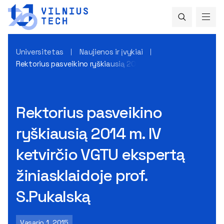
Universitetas
Naujienos ir įvykiai
Rektorius pasveikino ryškiausią 2014 m. IV ketvirčio VGTU ek
Rektorius pasveikino
ryškiausią 2014 m. IV
ketvirčio VGTU ekspertą
žiniasklaidoje prof.
S.Pukalską
Vasario 1, 2015