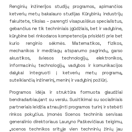
Renginių inžinerijos studijų programos, apimančios
ketverių metų bakalauro studijas Kūrybinių industrijų
fakultete, tikslas – parengti visapusiškus specialistus,
gebančius ne tik techniniais įgūdžiais, bet ir vadybine,
kūrybine bei rinkodaros kompetencija prisidėti prie bet
kurio renginio sėkmės. Matematikos, fizikos,
mechanikos ir medžiagų atsparumo pagrindų, garso
akustikos, šviesos technologijų, elektronikos,
informacinių technologijų, vadybos ir komunikacijos
dalykai integruoti į ketverių metų programą,
suteikiančią inžinerinį, meninį ir vadybinį požiūrį.
Programos idėja ir struktūra formuota glaudžiai
bendradarbiaujant su verslu. Susitikimai su socialiniais
partneriais leidžia atnaujinti programos turinį ir stebėti
rinkos pokyčius. Įmonės Scenos techninis servisas
generalinio direktoriaus Lauryno Paškevičiaus teigimu,
„scenos technikos srityje vien techninių žinių jau