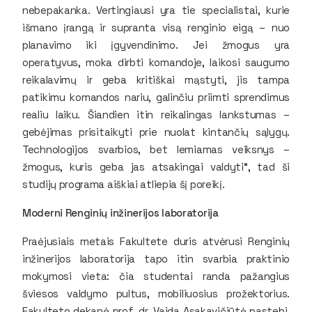
nebepakanka. Vertingiausi yra tie specialistai, kurie
išmano įrangą ir supranta visą renginio eigą – nuo
planavimo iki įgyvendinimo. Jei žmogus yra
operatyvus, moka dirbti komandoje, laikosi saugumo
reikalavimų ir geba kritiškai mąstyti, jis tampa
patikimu komandos nariu, galinčiu priimti sprendimus
realiu laiku. Šiandien itin reikalingas lankstumas –
gebėjimas prisitaikyti prie nuolat kintančių sąlygų.
Technologijos svarbios, bet lemiamas veiksnys –
žmogus, kuris geba jas atsakingai valdyti“, tad ši
studijų programa aiškiai atliepia šį poreikį.
Moderni Renginių inžinerijos laboratorija
Praėjusiais metais Fakultete duris atvėrusi Renginių
inžinerijos laboratorija tapo itin svarbia praktinio
mokymosi vieta: čia studentai randa pažangius
šviesos valdymo pultus, mobiliuosius prožektorius.
Fakulteto dekanė prof. dr. Vaida Asakavičiūtė pastebi,