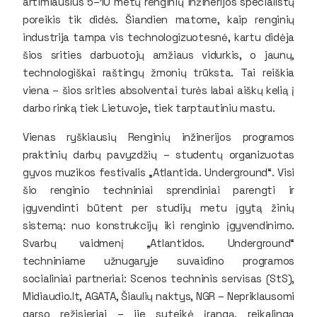
artimiausius 5–10 metų renginių inžinerijos specialistų
poreikis tik didės. Šiandien matome, kaip renginių
industrija tampa vis technologizuotesnė, kartu didėja
šios srities darbuotojų amžiaus vidurkis, o jaunų,
technologiškai raštingų žmonių trūksta. Tai reiškia
viena – šios srities absolventai turės labai aiškų kelią į
darbo rinką tiek Lietuvoje, tiek tarptautiniu mastu.
Vienas ryškiausių Renginių inžinerijos programos
praktinių darbų pavyzdžių – studentų organizuotas
gyvos muzikos festivalis „Atlantida. Underground“. Visi
šio renginio techniniai sprendiniai parengti ir
įgyvendinti būtent per studijų metu įgytą žinių
sistemą: nuo konstrukcijų iki renginio įgyvendinimo.
Svarbų vaidmenį „Atlantidos. Underground“
techniniame užnugaryje suvaidino programos
socialiniai partneriai: Scenos techninis servisas (StS),
Midiaudio.lt, AGATA, Šiaulių naktys, NGR – Nepriklausomi
garso režisieriai – jie suteikė įrangą, reikalingą