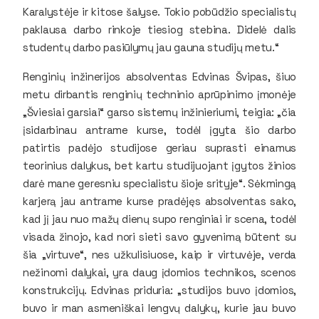
Karalystėje ir kitose šalyse. Tokio pobūdžio specialistų
paklausa darbo rinkoje tiesiog stebina. Didelė dalis
studentų darbo pasiūlymų jau gauna studijų metu.“
Renginių inžinerijos absolventas Edvinas Švipas, šiuo
metu dirbantis renginių techninio aprūpinimo įmonėje
„Šviesiai garsiai“ garso sistemų inžinieriumi, teigia: „čia
įsidarbinau antrame kurse, todėl įgyta šio darbo
patirtis padėjo studijose geriau suprasti einamus
teorinius dalykus, bet kartu studijuojant įgytos žinios
darė mane geresniu specialistu šioje srityje“. Sėkmingą
karjerą jau antrame kurse pradėjęs absolventas sako,
kad jį jau nuo mažų dienų supo renginiai ir scena, todėl
visada žinojo, kad nori sieti savo gyvenimą būtent su
šia „virtuve“, nes užkulisiuose, kaip ir virtuvėje, verda
nežinomi dalykai, yra daug įdomios technikos, scenos
konstrukcijų. Edvinas priduria: „studijos buvo įdomios,
buvo ir man asmeniškai lengvų dalykų, kurie jau buvo