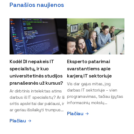
Panašios naujienos
Kodėl DI nepakeis IT
Eksperto patarimai
specialistų, ir kuo
svarstantiems apie
universitetinės studijos
karjerą IT sektoriuje
pranašesnės už kursus?
Vis dar gajus mitas, jog
darbas IT sektoriuje – vien
Ar dirbtinis intelektas atims
programavimas, tačiau įgytas
darbus iš IT specialistų? Ar ši
informacinių mokslų
sritis apskritai dar paklausi, ir
išsilavinimas gali atverti kur
ar geriau išsilaikyti trumpus
Plačiau
kas daugiau durų ir net
kursus, ar vis tik stoti į
Plačiau
užauginti iki vadovų. Sparčiai
universitetą? Tokie klausimai
keičiantis technologijoms,
dažniausiai iškyla apie