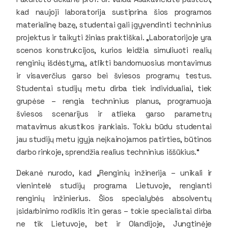
kad naujoji laboratorija sustiprina šios programos
materialinę bazę, studentai gali įgyvendinti techninius
projektus ir taikyti žinias praktiškai. „Laboratorijoje yra
scenos konstrukcijos, kurios leidžia simuliuoti realių
renginių išdėstymą, atlikti bandomuosius montavimus
ir visaverčius garso bei šviesos programų testus.
Studentai studijų metu dirba tiek individualiai, tiek
grupėse – rengia techninius planus, programuoja
šviesos scenarijus ir atlieka garso parametrų
matavimus akustikos įrankiais. Tokiu būdu studentai
jau studijų metu įgyja neįkainojamos patirties, būtinos
darbo rinkoje, sprendžia realius techninius iššūkius.“
Dekanė nurodo, kad „Renginių inžinerija – unikali ir
vienintelė studijų programa Lietuvoje, rengianti
renginių inžinierius. Šios specialybės absolventų
įsidarbinimo rodiklis itin geras – tokie specialistai dirba
ne tik Lietuvoje, bet ir Olandijoje, Jungtinėje