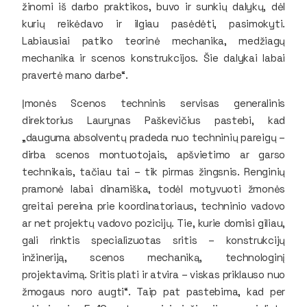
žinomi iš darbo praktikos, buvo ir sunkių dalykų, dėl
kurių reikėdavo ir ilgiau pasėdėti, pasimokyti.
Labiausiai patiko teorinė mechanika, medžiagų
mechanika ir scenos konstrukcijos. Šie dalykai labai
pravertė mano darbe“.
Įmonės Scenos techninis servisas generalinis
direktorius Laurynas Paškevičius pastebi, kad
„dauguma absolventų pradeda nuo techninių pareigų –
dirba scenos montuotojais, apšvietimo ar garso
technikais, tačiau tai – tik pirmas žingsnis. Renginių
pramonė labai dinamiška, todėl motyvuoti žmonės
greitai pereina prie koordinatoriaus, techninio vadovo
ar net projektų vadovo pozicijų. Tie, kurie domisi giliau,
gali rinktis specializuotas sritis – konstrukcijų
inžineriją, scenos mechaniką, technologinį
projektavimą. Sritis plati ir atvira – viskas priklauso nuo
žmogaus noro augti“. Taip pat pastebima, kad per