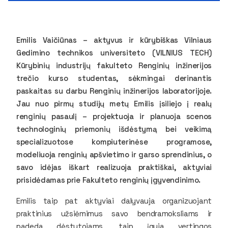
Emilis Vaičiūnas – aktyvus ir kūrybiškas Vilniaus
Gedimino technikos universiteto (VILNIUS TECH)
Kūrybinių industrijų fakulteto Renginių inžinerijos
trečio kurso studentas, sėkmingai derinantis
paskaitas su darbu Renginių inžinerijos laboratorijoje.
Jau nuo pirmų studijų metų Emilis įsiliejo į realų
renginių pasaulį – projektuoja ir planuoja scenos
technologinių priemonių išdėstymą bei veikimą
specializuotose kompiuterinėse programose,
modeliuoja renginių apšvietimo ir garso sprendinius, o
savo idėjas iškart realizuoja praktiškai, aktyviai
prisidėdamas prie Fakulteto renginių įgyvendinimo.
Emilis taip pat aktyviai dalyvauja organizuojant
praktinius užsiėmimus savo bendramoksliams ir
padeda dėstytojams, taip įgyja vertingos