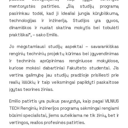
mentorystės patirties. „Šią studijų programą
pasirinkau todėl, kad ji idealiai jungia kūrybiškumą,
technologijas ir inžineriją. Studijos yra gyvos,
dinamiškos ir nuolat skatina mokytis bei tobulėti
praktiškai“, – sako Emilis.
Jo mėgstamiausi studijų aspektai – savarankiškas
renginių techninių projektų kūrimas bei įgyvendinimas
ir techninis aprūpinimas renginiuose mokyklose,
kuriose mokėsi dabartiniai Fakulteto studentai. Jis
vertina galimybę jau studijų pradžioje prisiliesti prie
realių iššūkių ir taip veiksmingai papildyti paskaitose
įgytas teorines žinias.
Emilio patirtis yra puikus pavyzdys, kaip pagal VILNIUS
TECH Renginių inžinerijos programą sėkmingai rengiami
būsimi specialistai, jiems suteikiama ne tik žinių, bet ir
vertingos, realios profesinės patirties.