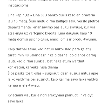
institucijoms.
Lina Papinigė – Lina SEB banko duris kasdien praveria
jau 15 metų. Šiuo metu dirba Baltijos šalių verslo plėtros
departamente, Finansavimo paslaugų skyriuje, kur yra
atsakinga už vartojimo kreditą. Lina daugiau kaip 10
metų domisi psichologija, emocijomis ir produktyvumu.
Kaip dažnai sakai, kad neturi laiko? Kad para galėtų
turėti min 48 valandas? Ir kaip dažnai po dienos darbų
jauti, kad dirbai sunkiai, bet negalėtum įvardinti
konkrečiai, ką veikei visą dieną?
Šios paskaitos tikslas – sugriauti dažniausius mitus apie
laiko valdymą bei sužinoti, kaip galima savo laiką valdyti
geriau ir efektyviau.
Kviečiami visi, kurie nori efektyviau planuoti ir valdyti
savo laiką.