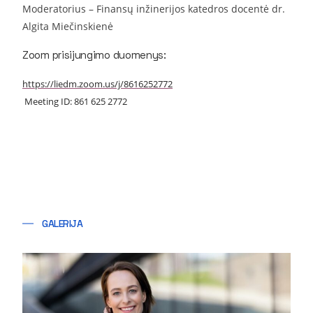
Moderatorius – Finansų inžinerijos katedros docentė dr.
Algita Miečinskienė
Zoom prisijungimo duomenys:
https://liedm.zoom.us/j/8616252772
Meeting ID: 861 625 2772
GALERIJA