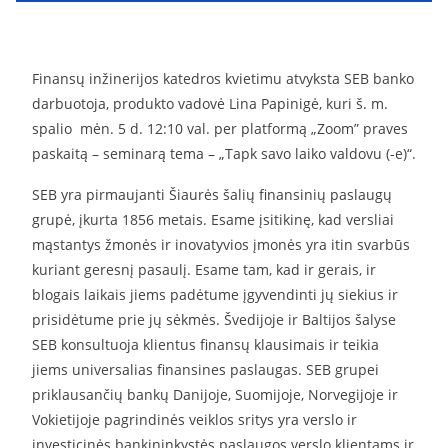
Finansų inžinerijos katedros kvietimu atvyksta SEB banko
darbuotoja, produkto vadovė Lina Papinigė, kuri š. m.
spalio mėn. 5 d. 12:10 val. per platform
ą „
Zoom” praves
paskaitą – seminarą tema – „Tapk savo laiko valdovu (-e)“.
SEB yra pirmaujanti Šiaurės šalių finansinių paslaugų
grupė, įkurta 1856 metais. Esame įsitikinę, kad versliai
mąstantys žmonės ir inovatyvios įmonės yra itin svarbūs
kuriant geresnį pasaulį. Esame tam, kad ir gerais, ir
blogais laikais jiems padėtume įgyvendinti jų siekius ir
prisidėtume prie jų sėkmės.
Švedijoje ir Baltijos šalyse
SEB konsultuoja klientus finansų klausimais ir teikia
jiems universalias finansines paslaugas. SEB grupei
priklausančių bankų Danijoje, Suomijoje, Norvegijoje ir
Vokietijoje pagrindinės veiklos sritys yra verslo ir
investicinės bankininkystės paslaugos verslo klientams ir