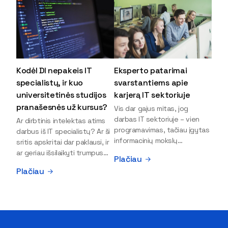
Kodėl DI nepakeis IT
Eksperto patarimai
specialistų, ir kuo
svarstantiems apie
universitetinės studijos
karjerą IT sektoriuje
pranašesnės už kursus?
Vis dar gajus mitas, jog
darbas IT sektoriuje – vien
Ar dirbtinis intelektas atims
programavimas, tačiau įgytas
darbus iš IT specialistų? Ar ši
informacinių mokslų
sritis apskritai dar paklausi, ir
išsilavinimas gali atverti kur
ar geriau išsilaikyti trumpus
Plačiau
kas daugiau durų ir net
kursus, ar vis tik stoti į
Plačiau
užauginti iki vadovų. Sparčiai
universitetą? Tokie klausimai
keičiantis technologijoms,
dažniausiai iškyla apie
šiandien darbo rinkoje trūksta
informacinių technologijų
dirbtinio intelekto (DI),
studijas svarstantiems
kibernetinio saugumo,
jaunuoliams. Iš šiuos ir kitus
debesijos ekspertų,
klausimus apie šio sektoriaus