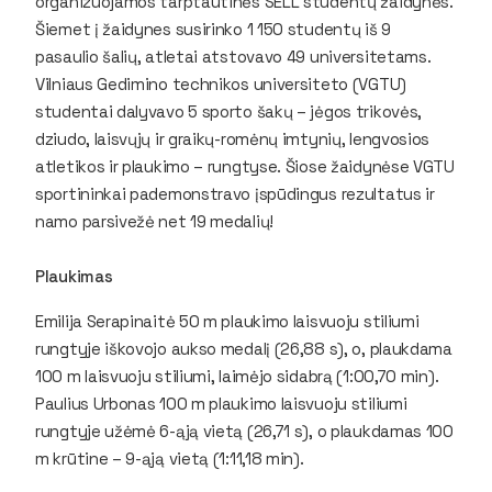
organizuojamos tarptautinės SELL studentų žaidynės.
Šiemet į žaidynes susirinko 1 150 studentų iš 9
pasaulio šalių, atletai atstovavo 49 universitetams.
Vilniaus Gedimino technikos universiteto (VGTU)
studentai dalyvavo 5 sporto šakų – jėgos trikovės,
dziudo, laisvųjų ir graikų-romėnų imtynių, lengvosios
atletikos ir plaukimo – rungtyse. Šiose žaidynėse VGTU
sportininkai pademonstravo įspūdingus rezultatus ir
namo parsivežė net 19 medalių!
Plaukimas
Emilija Serapinaitė 50 m plaukimo laisvuoju stiliumi
rungtyje iškovojo aukso medalį (26,88 s), o, plaukdama
100 m laisvuoju stiliumi, laimėjo sidabrą (1:00,70 min).
Paulius Urbonas 100 m plaukimo laisvuoju stiliumi
rungtyje užėmė 6-ąją vietą (26,71 s), o plaukdamas 100
m krūtine – 9-ąją vietą (1:11,18 min).