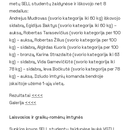
metų SELL studentų žaidynėse ir iškovojo net 8
medalius:
Andrejus Mudrovas (svorio kategorija iki 60 kg) iškovojo
sidabrą, Egidijus Baktys (svorio kategorija iki 60 kg) –
auksą, Robertas Tarasevičius (svorio kategorija per 100
kg) – auksą, Robertas Žilius (svorio kategorija per 100
kg) – sidabrą, Algirdas Kuoris (svorio kategorija per 100
kg) – bronzą, Karina Strazdaitė (svorio kategorija iki 63
kg) – sidabrą, Vida Garnevičiūtė (svorio kategorija iki
78 kg) – sidabrą, Ieva Bočkutė (svorio kategorija per 78
kg) – auksą. Dziudo imtynių komanda bendroje
įskaitoje užėmė 1-ąją vietą.
Rezultatai
<<<<
Galerija
<<<<
Laisvosios ir graikų-romėnų imtynės
Sunkios kovos SELL studentų žaidynėse laukė VGTU