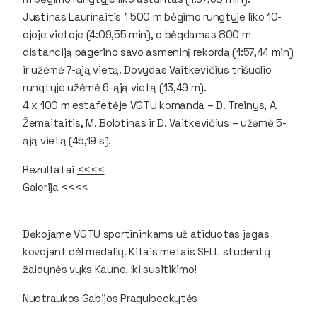
Justinas Laurinaitis 1 500 m bėgimo rungtyje liko 10-
ojoje vietoje (4:09,55 min), o bėgdamas 800 m
distanciją pagerino savo asmeninį rekordą (1:57,44 min)
ir užėmė 7-ąją vietą. Dovydas Vaitkevičius trišuolio
rungtyje užėmė 6-ąją vietą (13,49 m).
4 x 100 m estafetėje VGTU komanda – D. Treinys, A.
Žemaitaitis, M. Bolotinas ir D. Vaitkevičius – užėmė 5-
ąją vietą (45,19 s).
Rezultatai
<<<<
Galerija
<<<<
Dėkojame VGTU sportininkams už atiduotas jėgas
kovojant dėl medalių. Kitais metais SELL studentų
žaidynės vyks Kaune. Iki susitikimo!
Nuotraukos Gabijos Pragulbeckytės