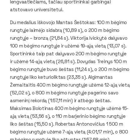
lengvaatlečiams, tačiau sportininkai garbingai
atstovavo universitetui.
Du medalius iškovojo Mantas Šeštokas: 100 m bėgimo
rungtyje laimėjo sidabrą (10,89 s), o 200 m bėgimo
rungtyje – bronzą (21,84 s). Viktorija Ivickytė dalyvavo
100 m bėgimo rungtyje ir užėmė 19-ąją vietą (13,07 s).
Sportininkė taip pat dalyvavo 200 m bėgimo rungtyje
ir užėmė 14-ąją vietą (26,81 s). Dovydas Treinys 100 m
bėgimo rungtyje buvo šeštas (11,24 s), o 200 m bėgimo
rungtyje liko keturioliktas (23,35 s). Algimantas
Žemaitaitis 400 m bėgimo rungtyje užėmė 12-ąją vietą
(52,02 s), o 800 m bėgimo rungtyje pagerino savo
asmeninį rekordą (1:57,11 min) ir atbėgo šeštas.
Maksimas Bolotinas 400 m bėgimo rungtyje užėmė 15-
ąją vietą (53,56 s), o 110 m barjerinio bėgimo rungtyje
liko šeštas (15,50 s). Robertas Antonovičius 1 500 m
bėgimo rungtyje užėmė 7-ąją vietą (4:01,17 min), o 800
m bėgimo rungtyje liko aštuntas (1:57,68 min).