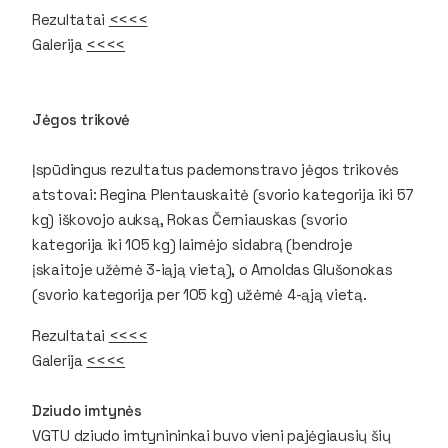
Rezultatai
<<<<
Galerija
<<<<
Jėgos trikovė
Įspūdingus rezultatus pademonstravo jėgos trikovės
atstovai: Regina Plentauskaitė (svorio kategorija iki 57
kg) iškovojo auksą, Rokas Černiauskas (svorio
kategorija iki 105 kg) laimėjo sidabrą (bendroje
įskaitoje užėmė 3-iąją vietą), o Arnoldas Glušonokas
(svorio kategorija per 105 kg) užėmė 4-ąją vietą.
Rezultatai
<<<<
Galerija
<<<<
Dziudo imtynės
VGTU dziudo imtynininkai buvo vieni pajėgiausių šių