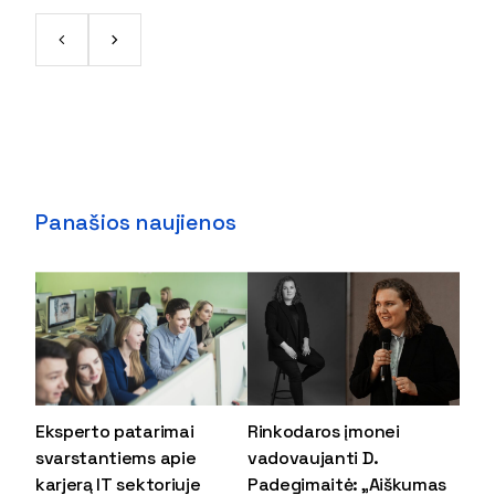
Panašios naujienos
Eksperto patarimai
Rinkodaros įmonei
svarstantiems apie
vadovaujanti D.
karjerą IT sektoriuje
Padegimaitė: „Aiškumas