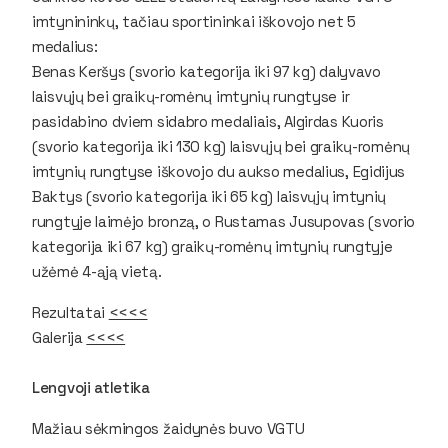
imtynininkų, tačiau sportininkai iškovojo net 5
medalius:
Benas Keršys (svorio kategorija iki 97 kg) dalyvavo
laisvųjų bei graikų-romėnų imtynių rungtyse ir
pasidabino dviem sidabro medaliais, Algirdas Kuoris
(svorio kategorija iki 130 kg) laisvųjų bei graikų-romėnų
imtynių rungtyse iškovojo du aukso medalius, Egidijus
Baktys (svorio kategorija iki 65 kg) laisvųjų imtynių
rungtyje laimėjo bronzą, o Rustamas Jusupovas (svorio
kategorija iki 67 kg) graikų-romėnų imtynių rungtyje
užėmė 4-ąją vietą.
Rezultatai
<<<<
Galerija
<<<<
Lengvoji atletika
Mažiau sėkmingos žaidynės buvo VGTU