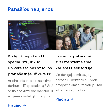
Panašios naujienos
Kodėl DI nepakeis IT
Eksperto patarimai
specialistų, ir kuo
svarstantiems apie
universitetinės studijos
karjerą IT sektoriuje
pranašesnės už kursus?
Vis dar gajus mitas, jog
darbas IT sektoriuje – vien
Ar dirbtinis intelektas atims
programavimas, tačiau įgytas
darbus iš IT specialistų? Ar ši
informacinių mokslų
sritis apskritai dar paklausi, ir
išsilavinimas gali atverti kur
ar geriau išsilaikyti trumpus
Plačiau
kas daugiau durų ir net
kursus, ar vis tik stoti į
Plačiau
užauginti iki vadovų. Sparčiai
universitetą? Tokie klausimai