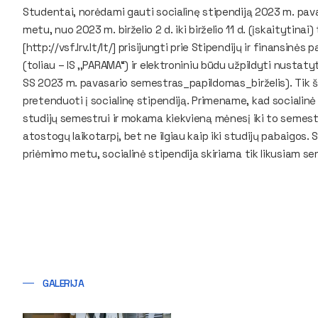
Studentai, norėdami gauti socialinę stipendiją 2023 m. pa
metu, nuo 2023 m. birželio 2 d. iki birželio 11 d. (įskaitytinai
[http://vsf.lrv.lt/lt/] prisijungti prie Stipendijų ir finans
(toliau – IS ,,PARAMA“) ir elektroniniu būdu užpildyti nusta
SS 2023 m. pavasario semestras_papildomas_birželis). Tik 
pretenduoti į socialinę stipendiją. Primename, kad socialin
studijų semestrui ir mokama kiekvieną mėnesį iki to semestr
atostogų laikotarpį, bet ne ilgiau kaip iki studijų pabaigos
priėmimo metu, socialinė stipendija skiriama tik likusiam se
GALERIJA