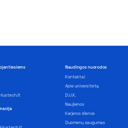
tojantiesiems
Naudingos nuorodos
Kontaktai
Apie universitetą
iustech.lt
D.U.K.
Naujienos
macija
Karjeros dienos
Duomenų saugumas
lniustech.lt