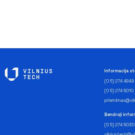
Informacija s
(0 5) 274 4949
(0 5) 274 5010
priemimas@viln
Bendroji infor
(0 5) 274 5030
vilniustech@vi