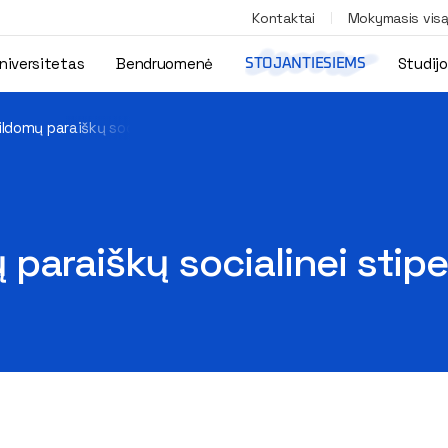
Kontaktai
Mokymasis vis
niversitetas
Bendruomenė
Studij
STOJANTIESIEMS
ldomų paraiškų socialinei stipendijai gauti priėmimas
paraiškų socialinei stipe