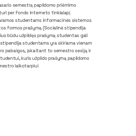
vasario semestrą papildomo priėmimo
) turi per Fondo interneto tinklalapį
inės paramos studentams informacinės sistemos
tytos formos prašymą (Socialinė stipendija
šiuo būdu užpildęs prašymą studentas gali
ė stipendija studentams yra skiriama vienam
o pabaigos, įskaitant to semestro sesiją ir
. Studentui, kuris užpildo prašymą papildomo
mestro laikotarpiui