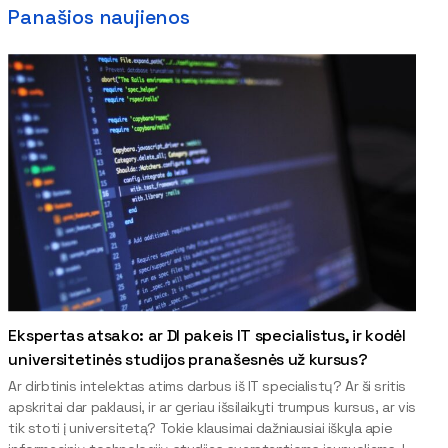
Panašios naujienos
Ekspertas atsako: ar DI pakeis IT specialistus, ir kodėl
universitetinės studijos pranašesnės už kursus?
Ar dirbtinis intelektas atims darbus iš IT specialistų? Ar ši sritis
apskritai dar paklausi, ir ar geriau išsilaikyti trumpus kursus, ar vis
tik stoti į universitetą? Tokie klausimai dažniausiai iškyla apie