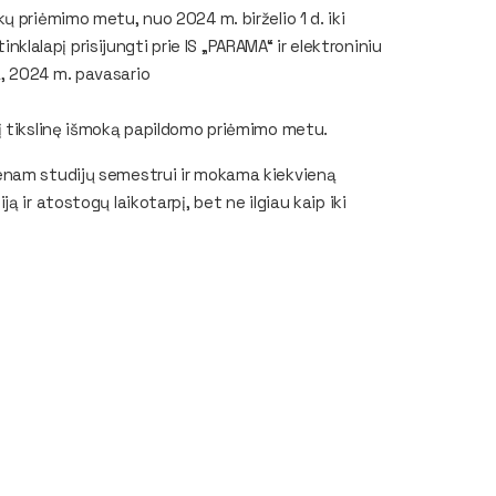
 priėmimo metu, nuo 2024 m. birželio 1 d. iki
inklalapį prisijungti prie IS „PARAMA“ ir elektroniniu
, 2024 m. pavasario
į tikslinę išmoką papildomo priėmimo metu.
enam studijų semestrui ir mokama kiekvieną
 ir atostogų laikotarpį, bet ne ilgiau kaip iki