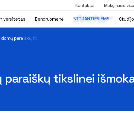
Kontaktai
Mokymasis vis
niversitetas
Bendruomenė
Studij
STOJANTIESIEMS
ldomų paraiškų tikslinei išmokai gauti priėmimas
paraiškų tikslinei išmoka