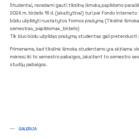
Studentai, norėdami gauti tikslinę išmoką papildomo paraiškų
2024 m. birželio 16 d. (įskaitytinai) turi per Fondo interneto t
būdu užpildyti nustatytos formos prašymą (Tikslinė išmoka
semestras_papildomas_birželis)
Tik šiuo būdu užpildęs prašymą studentas gali pretenduoti 
Primename, kad tikslinė išmoka studentams yra skiriama vi
mėnesį iki to semestro pabaigos, įskaitant to semestro sesiją
studijų pabaigos.
GALERIJA