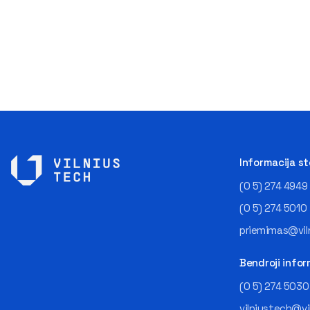
Informacija s
(0 5) 274 4949
(0 5) 274 5010
priemimas@viln
Bendroji infor
(0 5) 274 5030
vilniustech@vi