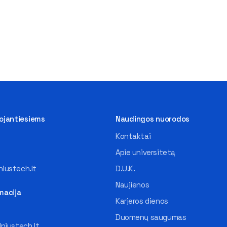
tojantiesiems
Naudingos nuorodos
Kontaktai
Apie universitetą
iustech.lt
D.U.K.
Naujienos
macija
Karjeros dienos
Duomenų saugumas
lniustech.lt