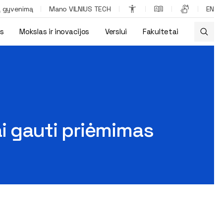
ą gyvenimą
Mano VILNIUS TECH
EN
os
Mokslas ir inovacijos
Verslui
Fakultetai
i gauti priėmimas