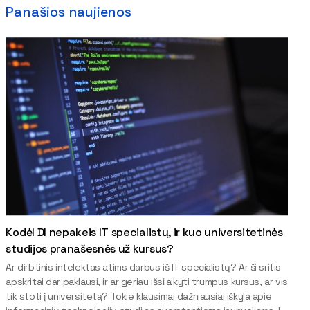
Panašios naujienos
Kodėl DI nepakeis IT specialistų, ir kuo universitetinės
studijos pranašesnės už kursus?
Ar dirbtinis intelektas atims darbus iš IT specialistų? Ar ši sritis
apskritai dar paklausi, ir ar geriau išsilaikyti trumpus kursus, ar vis
tik stoti į universitetą? Tokie klausimai dažniausiai iškyla apie