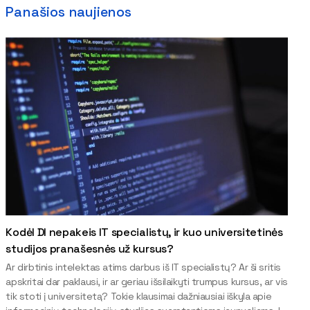
Panašios naujienos
Kodėl DI nepakeis IT specialistų, ir kuo universitetinės
studijos pranašesnės už kursus?
Ar dirbtinis intelektas atims darbus iš IT specialistų? Ar ši sritis
apskritai dar paklausi, ir ar geriau išsilaikyti trumpus kursus, ar vis
tik stoti į universitetą? Tokie klausimai dažniausiai iškyla apie