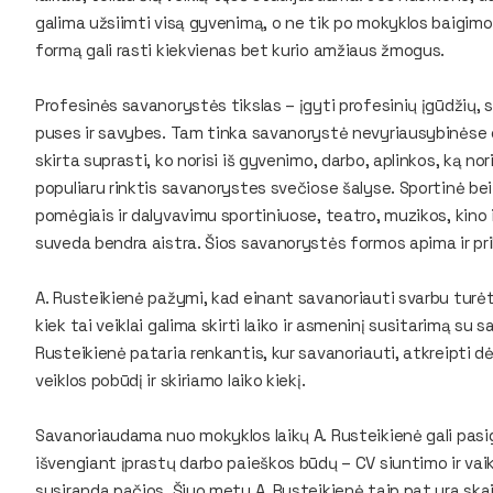
galima užsiimti visą gyvenimą, o ne tik po mokyklos baigimo
formą gali rasti kiekvienas bet kurio amžiaus žmogus.
Profesinės savanorystės tikslas – įgyti profesinių įgūdžių, su
puses ir savybes. Tam tinka savanorystė nevyriausybinėse
skirta suprasti, ko norisi iš gyvenimo, darbo, aplinkos, ką nori
populiaru rinktis savanorystes svečiose šalyse. Sportinė bei
pomėgiais ir dalyvavimu sportiniuose, teatro, muzikos, kino i
suveda bendra aistra. Šios savanorystės formos apima ir pr
A. Rusteikienė pažymi, kad einant savanoriauti svarbu turėt
kiek tai veiklai galima skirti laiko ir asmeninį susitarimą su s
Rusteikienė pataria renkantis, kur savanoriauti, atkreipti dė
veiklos pobūdį ir skiriamo laiko kiekį.
Savanoriaudama nuo mokyklos laikų A. Rusteikienė gali pasigirt
išvengiant įprastų darbo paieškos būdų – CV siuntimo ir vaik
susiranda pačios. Šiuo metu A. Rusteikienė taip pat yra skai