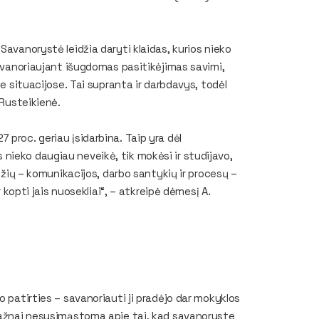
Savanorystė leidžia daryti klaidas, kurios nieko
Savanoriaujant išugdomas pasitikėjimas savimi,
se situacijose. Tai supranta ir darbdavys, todėl
 Rusteikienė.
proc. geriau įsidarbina. Taip yra dėl
nieko daugiau neveikė, tik mokėsi ir studijavo,
ūdžių – komunikacijos, darbo santykių ir procesų –
r kopti jais nuosekliai“, – atkreipė dėmesį A.
o patirties – savanoriauti ji pradėjo dar mokyklos
 dažnai nesusimąstoma apie tai, kad savanoryste