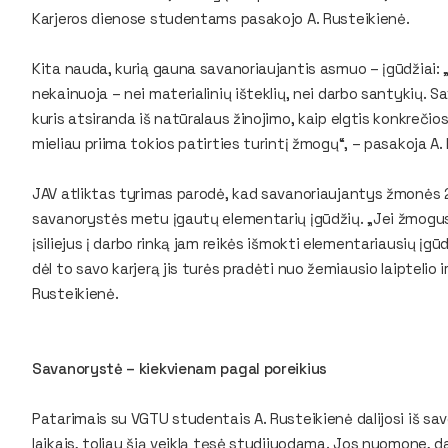
Karjeros dienose studentams pasakojo A. Rusteikienė.
Kita nauda, kurią gauna savanoriaujantis asmuo – įgūdžiai: „
nekainuoja – nei materialinių išteklių, nei darbo santykių. 
kuris atsiranda iš natūralaus žinojimo, kaip elgtis konkrečio
mieliau priima tokios patirties turintį žmogų“, – pasakoja A.
JAV atliktas tyrimas parodė, kad savanoriaujantys žmonės 27 
savanorystės metu įgautų elementarių įgūdžių. „Jei žmogus 
įsiliejus į darbo rinką jam reikės išmokti elementariausių įg
dėl to savo karjerą jis turės pradėti nuo žemiausio laiptelio i
Rusteikienė.
Savanorystė – kiekvienam pagal poreikius
Patarimais su VGTU studentais A. Rusteikienė dalijosi iš sav
laikais, toliau šią veiklą tęsė studijuodama. Jos nuomone,