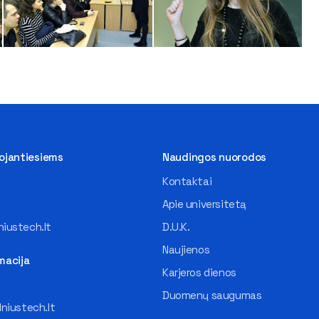
tojantiesiems
Naudingos nuorodos
Kontaktai
Apie universitetą
iustech.lt
D.U.K.
Naujienos
macija
Karjeros dienos
Duomenų saugumas
lniustech.lt