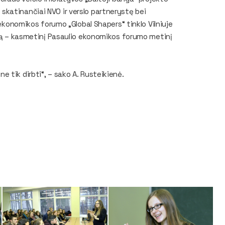
“, skatinančiai NVO ir verslo partnerystę bei
 ekonomikos forumo „Global Shapers“ tinklo Vilniuje
osą – kasmetinį Pasaulio ekonomikos forumo metinį
 tik dirbti“, – sako A. Rusteikienė.