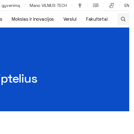
ą gyvenimą
Mano VILNIUS TECH
EN
os
Mokslas ir inovacijos
Verslui
Fakultetai
iptelius