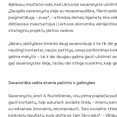
Apklausų rezultatai rodo, kad Lietuvoje savanoryste užsiimti
„Daugelis savanorystę sieja su nesavanaudiška, filantropiška ve
pragmatiškąją – pusę“, – atkreipia dėmesį ilgametę šios veik
didžiausius investuotojus į Lietuvos ekonomiką vienijančios
strateginių projektų plėtros vadovė.
„Vakarų valstybėse žmonės daug savanoriauja ir ne tik dėl ger
naudingi kontaktai, naujos patirtys, savęs patikrinimas konkre
galima mokytis – tai ir dar daugiau galima gauti užsiimat sa
gaji savanorystės idėja, tačiau dar stinga suvokimo, kaip g
Savanoriška veikla atveria pažintis ir galimybes
Savanorystė, anot A. Rusteikienės, visų pirma praplečia paži
gauti kontaktų, taip sukuriant socialinį tinklą – žmonių bend
su reikiamais žmonėmis, rekomenduoti. Toks socialinis tinklas
konkrečiu rezultatu, kuris grįžta po tam tikro laiko“, – Vil