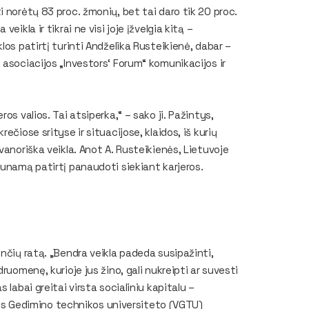
 norėtų 83 proc. žmonių, bet tai daro tik 20 proc.
ikla ir tikrai ne visi joje įžvelgia kitą –
los patirtį turinti Andželika Rusteikienė, dabar –
 asociacijos „Investors‘ Forum“ komunikacijos ir
os valios. Tai atsiperka,“ – sako ji. Pažintys,
čiose srityse ir situacijose, klaidos, iš kurių
vanoriška veikla. Anot A. Rusteikienės, Lietuvoje
aunamą patirtį panaudoti siekiant karjeros.
nčių ratą. „Bendra veikla padeda susipažinti,
ruomenę, kurioje jus žino, gali nukreipti ar suvesti
 labai greitai virsta socialiniu kapitalu –
niaus Gedimino technikos universiteto (VGTU)