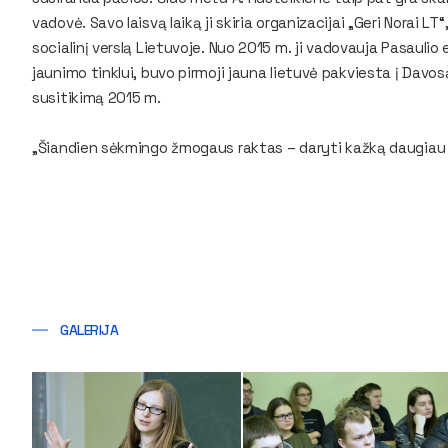
vadovė. Savo laisvą laiką ji skiria organizacijai „Geri Norai LT
socialinį verslą Lietuvoje. Nuo 2015 m. ji vadovauja Pasaulio
jaunimo tinklui, buvo pirmoji jauna lietuvė pakviesta į Dav
susitikimą 2015 m.
„Šiandien sėkmingo žmogaus raktas – daryti kažką daugiau ne
GALERIJA