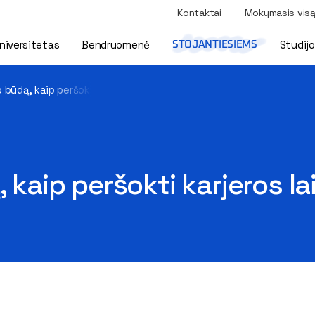
Kontaktai
Mokymasis vis
niversitetas
Bendruomenė
Studij
STOJANTIESIEMS
o būdą, kaip peršokti karjeros laiptelius
 kaip peršokti karjeros la