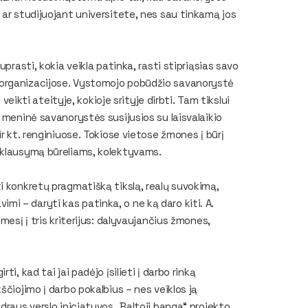
 ar studijuojant universitete, nes sau tinkamą jos
prasti, kokia veikla patinka, rasti stipriąsias savo
 organizacijose. Vystomojo pobūdžio savanorystė
 veikti ateityje, kokioje srityje dirbti. Tam tikslui
 meninė savanorystės susijusios su laisvalaikio
r kt. renginiuose. Tokiose vietose žmones į būrį
iklausymą būreliams, kolektyvams.
i konkretų pragmatišką tikslą, realų suvokimą,
avimi – daryti kas patinka, o ne ką daro kiti. A.
mesį į tris kriterijus: dalyvaujančius žmones,
i, kad tai jai padėjo įsilieti į darbo rinką
ščiojimo į darbo pokalbius – nes veiklos ją
draus verslo iniciatyvos „Baltoji banga“ projekto