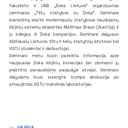
fakulteto ir UAB „Doka Lietuva“ organizuotas
seminaras „Tiltų statybos su Doka“. Seminare
pranešimą skaitė moderniausių statybose naudojamų
klojinių sistemų ekspertas Matthias Braun (Austrija) ir
jo kolegos iš Doka kompanijos. Seminare dalyvavo
didžiausių Lietuvos tiltų ir kelių statytojų atstovai bei
VGTU studentai ir darbuotojai.
Seminaro metu buvo pateikta informacija apie
naujausias Doka klojinių inovacijas bei įdomesni jų
praktinio panaudojimo pasaulyje atvejai. Seminaro
dalyviams buvo surengta trumpa ekskursija po
atnaujintas VGTU mokslines laboratorijas.
GALERIJA