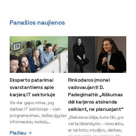
Panašios naujienos
Eksperto patarimai
Rinkodaros įmonei
svarstantiems apie
vadovaujanti D.
karjerą IT sektoriuje
Padegimaitė: „Aiškumas
dėl karjeros atsiranda
Vis dar gajus mitas, jog
veikiant, ne planuojant“
darbas IT sektoriuje – vien
programavimas, tačiau įgytas
„Kiekviena idėja, kuria tiki, yra
informacinių mokslų
verta išbandymo – nesvarbu,
išsilavinimas gali atverti kur
ar tai būtų studijos, darbas,
Plačiau
kas daugiau durų ir net