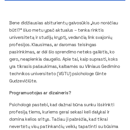
Bene didžiausias abiturientų galvosūkis „kuo norėčiau
būti?“ šiuo metu ypač aktualus – tenka rinktis
universitetą ir studijų kryptį, vedančią link svajonių
profesijos. Klausimas, ar daromas teisingas
pasirinkimas, ar dėl šio sprendimo neteks gailėtis, ko
gero, neaplenkia daugelio. Apie tai, kaip suprasti, koks
yra tikrasis pašaukimas, kalbamės su Vilniaus Gedimino
technikos universiteto (VGTU) psichologe Ginte
Gudzevičiūte.
Programuotojas ar dizaineris?
Psichologė pastebi, kad dažnai būna sunku išsirinkti
profesiją tiems, kuriems gerai sekasi keli dalykai ir
domina kelios sritys. Tačiau ji pabrėžia, kad tikrai
nevertėtų visų patinkančių veiklų tapatinti su būsima