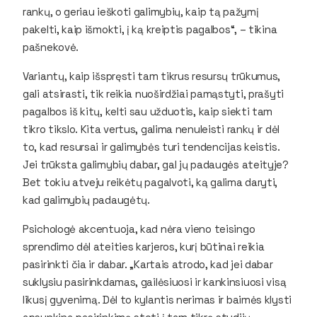
rankų, o geriau ieškoti galimybių, kaip tą pažymį
pakelti, kaip išmokti, į ką kreiptis pagalbos“, – tikina
pašnekovė.
Variantų, kaip išspręsti tam tikrus resursų trūkumus,
gali atsirasti, tik reikia nuoširdžiai pamąstyti, prašyti
pagalbos iš kitų, kelti sau užduotis, kaip siekti tam
tikro tikslo. Kita vertus, galima nenuleisti rankų ir dėl
to, kad resursai ir galimybės turi tendencijas keistis.
Jei trūksta galimybių dabar, gal jų padaugės ateityje?
Bet tokiu atveju reikėtų pagalvoti, ką galima daryti,
kad galimybių padaugėtų.
Psichologė akcentuoja, kad nėra vieno teisingo
sprendimo dėl ateities karjeros, kurį būtinai reikia
pasirinkti čia ir dabar. „Kartais atrodo, kad jei dabar
suklysiu pasirinkdamas, gailėsiuosi ir kankinsiuosi visą
likusį gyvenimą. Dėl to kylantis nerimas ir baimės klysti