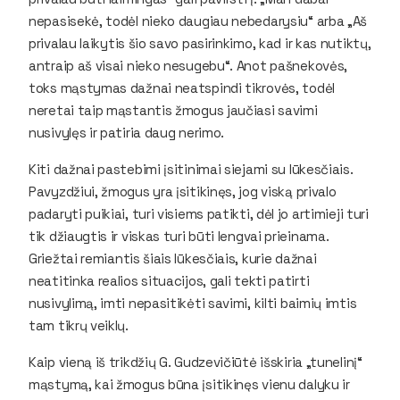
nepasisekė, todėl nieko daugiau nebedarysiu“ arba „Aš
privalau laikytis šio savo pasirinkimo, kad ir kas nutiktų,
antraip aš visai nieko nesugebu“. Anot pašnekovės,
toks mąstymas dažnai neatspindi tikrovės, todėl
neretai taip mąstantis žmogus jaučiasi savimi
nusivylęs ir patiria daug nerimo.
Kiti dažnai pastebimi įsitinimai siejami su lūkesčiais.
Pavyzdžiui, žmogus yra įsitikinęs, jog viską privalo
padaryti puikiai, turi visiems patikti, dėl jo artimieji turi
tik džiaugtis ir viskas turi būti lengvai prieinama.
Griežtai remiantis šiais lūkesčiais, kurie dažnai
neatitinka realios situacijos, gali tekti patirti
nusivylimą, imti nepasitikėti savimi, kilti baimių imtis
tam tikrų veiklų.
Kaip vieną iš trikdžių G. Gudzevičiūtė išskiria „tunelinį“
mąstymą, kai žmogus būna įsitikinęs vienu dalyku ir