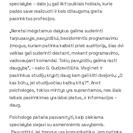
specialybe – dalis jų gali likti puikiais hobiais, kurie
padės save realizuoti ir kels džiaugsmą greta
pasirinktos profesijos.
„Neretai mėgstamus dalykus galima suderinti
tarpusavyje, pavyzdžiui, besidomintis programavimu
žmogus, kuriam patinka kalbėti prieš auditoriją, šias dvi
veiklas gali suderinti dėstant, mokant programavimo,
vadovaujant komandai. Tokių pavyzdžių galima rasti
daugybę“, – sako G. Gudzevičiūtė. Visgi net ir
pasirinkus studijų kryptį daug kam gali kilti dvejonių: „O
kas būtų, jei studijuočiau kažką kitą?“. Anot
psichologės, tokios mintys yra suprantamos, nes šiais
laikais pasirinkimas yra labai platus, o informacijos –
daug.
Psichologė pataria pasvarstyti, kaip siekiama
specialybė siejasi su asmeninėmis savybėmis.
„Pavyzdžiui, jei žmogus yra komunikabilus, jam patinka