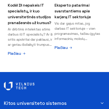
Kodėl DI nepakeis IT
Eksperto patarimai
specialistų, ir kuo
svarstantiems apie
universitetinės studijos
karjerą IT sektoriuje
pranašesnės už kursus?
Vis dar gajus mitas, jog
darbas IT sektoriuje – vien
Ar dirbtinis intelektas atims
programavimas, tačiau įgytas
darbus iš IT specialistų? Ar ši
informacinių mokslų
sritis apskritai dar paklausi, ir
išsilavinimas gali atverti kur
ar geriau išsilaikyti trumpus
Plačiau
kas daugiau durų ir net
kursus, ar vis tik stoti į
Plačiau
užauginti iki vadovų. Sparčiai
universitetą? Tokie klausimai
keičiantis technologijoms,
dažniausiai iškyla apie
šiandien darbo rinkoje trūksta
informacinių technologijų
dirbtinio intelekto (DI),
studijas svarstantiems
kibernetinio saugumo,
jaunuoliams. Iš šiuos ir kitus
debesijos ekspertų,
klausimus apie šio sektoriaus
duomenų analitikų.
ypatybes bei universitetinių
Apsispręsti dėl studijų
studijų pranašumą pasakoja
programos ar karjeros
VILNIUS TECH Fundamentinių
krypties neretai trukdo
mokslų fakulteto lektorius ir
Kitos universiteto sistemos
abejonės ir nežinomybė. Kaip
Skaitmeninės gynybos