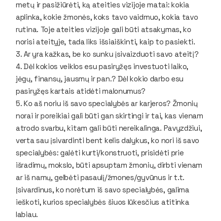
metų ir pasižiūrėti, ką ateities vizijoje matai: kokia
aplinka, kokie žmonės, koks tavo vaidmuo, kokia tavo
rutina. Toje ateities vizijoje gali būti atsakymas, ko
norisi ateityje, tada liks išsiaiškinti, kaip to pasiekti.
3. Ar yra kažkas, be ko sunku įsivaizduoti savo ateitį?
4. Dėl kokios veiklos esu pasiryžęs investuoti laiko,
jėgų, finansų, jausmų ir pan.? Dėl kokio darbo esu
pasiryžęs kartais atidėti malonumus?
5. Ko aš noriu iš savo specialybės ar karjeros? Žmonių
norai ir poreikiai gali būti gan skirtingi ir tai, kas vienam
atrodo svarbu, kitam gali būti nereikalinga. Pavyzdžiui,
verta sau įsivardinti bent kelis dalykus, ko nori iš savo
specialybės: galėti kurti/konstruoti, prisidėti prie
išradimų, mokslo, būti apsuptam žmonių, dirbti vienam
ar iš namų, gelbėti pasaulį/žmones/gyvūnus ir t.t.
Įsivardinus, ko norėtum iš savo specialybės, galima
ieškoti, kurios specialybės šiuos lūkesčius atitinka
labiau.