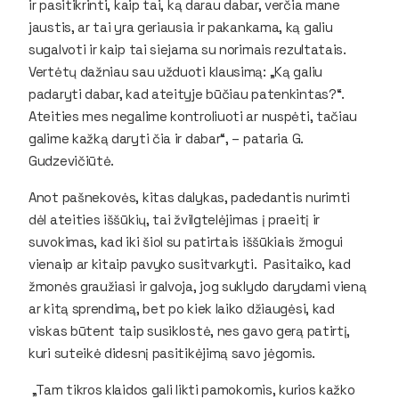
ir pasitikrinti, kaip tai, ką darau dabar, verčia mane
jaustis, ar tai yra geriausia ir pakankama, ką galiu
sugalvoti ir kaip tai siejama su norimais rezultatais.
Vertėtų dažniau sau užduoti klausimą: „Ką galiu
padaryti dabar, kad ateityje būčiau patenkintas?“.
Ateities mes negalime kontroliuoti ar nuspėti, tačiau
galime kažką daryti čia ir dabar“, – pataria G.
Gudzevičiūtė.
Anot pašnekovės, kitas dalykas, padedantis nurimti
dėl ateities iššūkių, tai žvilgtelėjimas į praeitį ir
suvokimas, kad iki šiol su patirtais iššūkiais žmogui
vienaip ar kitaip pavyko susitvarkyti. Pasitaiko, kad
žmonės graužiasi ir galvoja, jog suklydo darydami vieną
ar kitą sprendimą, bet po kiek laiko džiaugėsi, kad
viskas būtent taip susiklostė, nes gavo gerą patirtį,
kuri suteikė didesnį pasitikėjimą savo jėgomis.
„Tam tikros klaidos gali likti pamokomis, kurios kažko