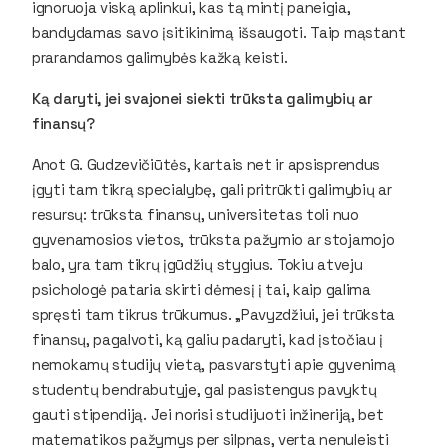
ignoruoja viską aplinkui, kas tą mintį paneigia,
bandydamas savo įsitikinimą išsaugoti. Taip mąstant
prarandamos galimybės kažką keisti.
Ką daryti, jei svajonei siekti trūksta galimybių ar
finansų?
Anot G. Gudzevičiūtės, kartais net ir apsisprendus
įgyti tam tikrą specialybę, gali pritrūkti galimybių ar
resursų: trūksta finansų, universitetas toli nuo
gyvenamosios vietos, trūksta pažymio ar stojamojo
balo, yra tam tikrų įgūdžių stygius. Tokiu atveju
psichologė pataria skirti dėmesį į tai, kaip galima
spręsti tam tikrus trūkumus. „Pavyzdžiui, jei trūksta
finansų, pagalvoti, ką galiu padaryti, kad įstočiau į
nemokamų studijų vietą, pasvarstyti apie gyvenimą
studentų bendrabutyje, gal pasistengus pavyktų
gauti stipendiją. Jei norisi studijuoti inžineriją, bet
matematikos pažymys per silpnas, verta nenuleisti