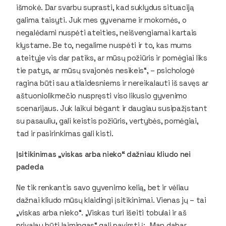
išmokė. Dar svarbu suprasti, kad suklydus situaciją
galima taisyti. Juk mes gyvename ir mokomės, o
negalėdami nuspėti ateities, neišvengiamai kartais
klystame. Be to, negalime nuspėti ir to, kas mums
ateityje vis dar patiks, ar mūsų požiūris ir pomėgiai liks
tie patys, ar mūsų svajonės nesikeis“, – psichologė
ragina būti sau atlaidesniems ir nereikalauti iš savęs ar
aštuoniolikmečio nuspręsti viso likusio gyvenimo
scenarijaus. Juk laikui bėgant ir daugiau susipažįstant
su pasauliu, gali keistis požiūris, vertybės, pomėgiai,
tad ir pasirinkimas gali kisti.
Įsitikinimas „viskas arba nieko“ dažniau kliudo nei
padeda
Ne tik renkantis savo gyvenimo kelią, bet ir vėliau
dažnai kliudo mūsų klaidingi įsitikinimai. Vienas jų – tai
„viskas arba nieko“. „Viskas turi išeiti tobulai ir aš
privalau būti laimingas“ gali pavirsti į: „Man dabar