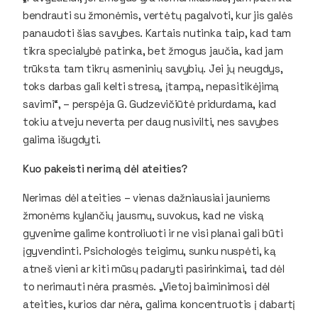
bendrauti su žmonėmis, vertėtų pagalvoti, kur jis galės
panaudoti šias savybes. Kartais nutinka taip, kad tam
tikra specialybė patinka, bet žmogus jaučia, kad jam
trūksta tam tikrų asmeninių savybių. Jei jų neugdys,
toks darbas gali kelti stresą, įtampą, nepasitikėjimą
savimi“, – perspėja G. Gudzevičiūtė pridurdama, kad
tokiu atveju neverta per daug nusivilti, nes savybes
galima išugdyti.
Kuo pakeisti nerimą dėl ateities?
Nerimas dėl ateities – vienas dažniausiai jauniems
žmonėms kylančių jausmų, suvokus, kad ne viską
gyvenime galime kontroliuoti ir ne visi planai gali būti
įgyvendinti. Psichologės teigimu, sunku nuspėti, ką
atneš vieni ar kiti mūsų padaryti pasirinkimai, tad dėl
to nerimauti nėra prasmės. „Vietoj baiminimosi dėl
ateities, kurios dar nėra, galima koncentruotis į dabartį