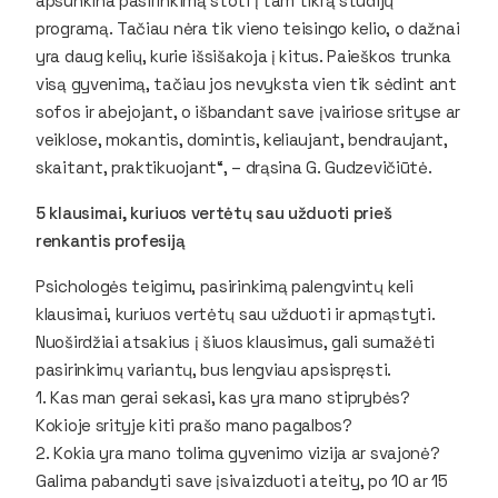
apsunkina pasirinkimą stoti į tam tikrą studijų
programą. Tačiau nėra tik vieno teisingo kelio, o dažnai
yra daug kelių, kurie išsišakoja į kitus. Paieškos trunka
visą gyvenimą, tačiau jos nevyksta vien tik sėdint ant
sofos ir abejojant, o išbandant save įvairiose srityse ar
veiklose, mokantis, domintis, keliaujant, bendraujant,
skaitant, praktikuojant“, – drąsina G. Gudzevičiūtė.
5 klausimai, kuriuos vertėtų sau užduoti prieš
renkantis profesiją
Psichologės teigimu, pasirinkimą palengvintų keli
klausimai, kuriuos vertėtų sau užduoti ir apmąstyti.
Nuoširdžiai atsakius į šiuos klausimus, gali sumažėti
pasirinkimų variantų, bus lengviau apsispręsti.
1. Kas man gerai sekasi, kas yra mano stiprybės?
Kokioje srityje kiti prašo mano pagalbos?
2. Kokia yra mano tolima gyvenimo vizija ar svajonė?
Galima pabandyti save įsivaizduoti ateity, po 10 ar 15