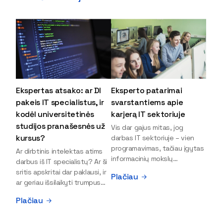
Ekspertas atsako: ar DI
Eksperto patarimai
pakeis IT specialistus, ir
svarstantiems apie
kodėl universitetinės
karjerą IT sektoriuje
studijos pranašesnės už
Vis dar gajus mitas, jog
kursus?
darbas IT sektoriuje – vien
programavimas, tačiau įgytas
Ar dirbtinis intelektas atims
informacinių mokslų
darbus iš IT specialistų? Ar ši
išsilavinimas gali atverti kur
sritis apskritai dar paklausi, ir
Plačiau
kas daugiau durų ir net
ar geriau išsilaikyti trumpus
užauginti iki vadovų. Sparčiai
kursus, ar vis tik stoti į
Plačiau
keičiantis technologijoms,
universitetą? Tokie klausimai
šiandien darbo rinkoje trūksta
dažniausiai iškyla apie
dirbtinio intelekto (DI),