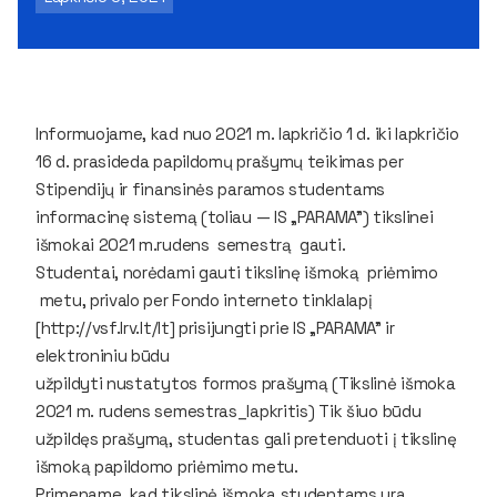
Informuojame, kad nuo 2021 m. lapkričio 1 d. iki lapkričio
16 d. prasideda papildomų prašymų teikimas per
Stipendijų ir finansinės paramos studentams
informacinę sistemą (toliau — IS „PARAMA") tikslinei
išmokai 2021 m.rudens semestrą gauti.
Studentai, norėdami gauti tikslinę išmoką priėmimo
metu, privalo per Fondo interneto tinklalapį
[http://vsf.lrv.lt/lt] prisijungti prie IS „PARAMA" ir
elektroniniu būdu
užpildyti nustatytos formos prašymą (Tikslinė išmoka
2021 m. rudens semestras_lapkritis) Tik šiuo būdu
užpildęs prašymą, studentas gali pretenduoti į tikslinę
išmoką papildomo priėmimo metu.
Primename, kad tikslinė išmoka studentams yra