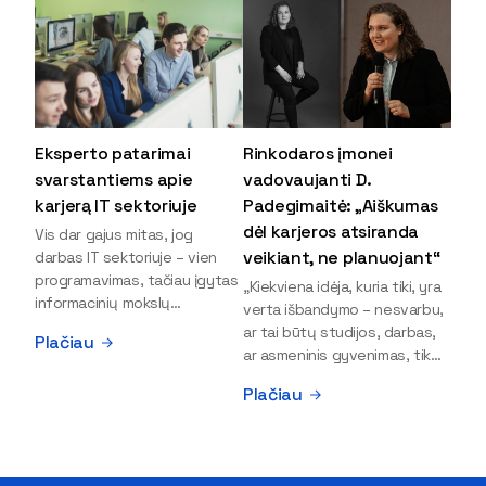
Eksperto patarimai
Rinkodaros įmonei
svarstantiems apie
vadovaujanti D.
karjerą IT sektoriuje
Padegimaitė: „Aiškumas
dėl karjeros atsiranda
Vis dar gajus mitas, jog
veikiant, ne planuojant“
darbas IT sektoriuje – vien
programavimas, tačiau įgytas
„Kiekviena idėja, kuria tiki, yra
informacinių mokslų
verta išbandymo – nesvarbu,
išsilavinimas gali atverti kur
ar tai būtų studijos, darbas,
Plačiau
kas daugiau durų ir net
ar asmeninis gyvenimas, tik
užauginti iki vadovų. Sparčiai
bandydamas naujus dalykus
Plačiau
keičiantis technologijoms,
atrandi, kas iš tiesų tau įdomu
šiandien darbo rinkoje trūksta
ir kur slypi tavo stiprybės“, –
dirbtinio intelekto (DI),
įsitikinusi skaitmeninės
kibernetinio saugumo,
rinkodaros specialistė, įmonės
debesijos ekspertų,