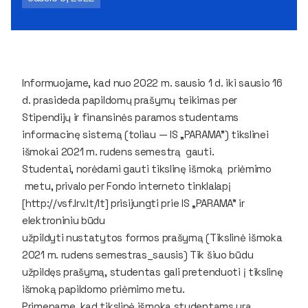
Informuojame, kad nuo 2022 m. sausio 1 d. iki sausio 16
d. prasideda papildomų prašymų teikimas per
Stipendijų ir finansinės paramos studentams
informacinę sistemą (toliau — IS „PARAMA") tikslinei
išmokai 2021 m. rudens semestrą gauti.
Studentai, norėdami gauti tikslinę išmoką priėmimo
metu, privalo per Fondo interneto tinklalapį
[http://vsf.lrv.lt/lt] prisijungti prie IS „PARAMA" ir
elektroniniu būdu
užpildyti nustatytos formos prašymą (Tikslinė išmoka
2021 m. rudens semestras_sausis) Tik šiuo būdu
užpildęs prašymą, studentas gali pretenduoti į tikslinę
išmoką papildomo priėmimo metu.
Primename, kad tikslinė išmoka studentams yra