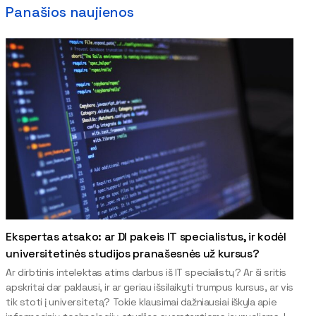
Panašios naujienos
Ekspertas atsako: ar DI pakeis IT specialistus, ir kodėl
universitetinės studijos pranašesnės už kursus?
Ar dirbtinis intelektas atims darbus iš IT specialistų? Ar ši sritis
apskritai dar paklausi, ir ar geriau išsilaikyti trumpus kursus, ar vis
tik stoti į universitetą? Tokie klausimai dažniausiai iškyla apie