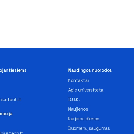
tojantiesiems
Naudingos nuorodos
Kontaktai
Apie universitetą
iustech.lt
D.U.K.
Naujienos
macija
Karjeros dienos
Duomenų saugumas
lniustech.lt