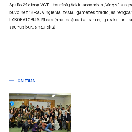
Spalio 21 dieną VGTU tautinių šokių ansamblis „Vingis“ susipa
buvo net 12-ka. Vingiečiai tęsia ilgametes tradicijas rengd
LABORATORIJA. Išbandėme naujuosius narius, jų reakcijas, j
šaunus būrys naujokų!
GALERIJA