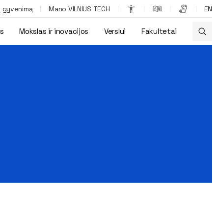
ą gyvenimą
Mano VILNIUS TECH
EN
os
Mokslas ir inovacijos
Verslui
Fakultetai