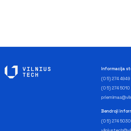
Informacija s
(0 5) 274 4949
(0 5) 274 5010
priemimas@viln
Bendroji infor
(0 5) 274 5030
vilniustech@vi