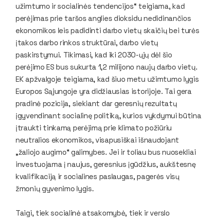
užimtumo ir socialinės tendencijos“ teigiama, kad
perėjimas prie taršos anglies dioksidu nedidinančios
ekonomikos leis padidinti darbo vietų skaičių bei turės
įtakos darbo rinkos struktūrai, darbo vietų
paskirstymui. Tikimasi, kad iki 2030-ųjų dėl šio
perėjimo ES bus sukurta 1,2 milijono naujų darbo vietų.
EK apžvalgoje teigiama, kad šiuo metu užimtumo lygis
Europos Sąjungoje yra didžiausias istorijoje. Tai gera
pradinė pozicija, siekiant dar geresnių rezultatų
įgyvendinant socialinę politiką, kurios vykdymui būtina
įtraukti tinkamą perėjimą prie klimato požiūriu
neutralios ekonomikos, visapusiškai išnaudojant
„žaliojo augimo“ galimybes. Jei ir toliau bus nuosekliai
investuojama į naujus, geresnius įgūdžius, aukštesnę
kvalifikaciją ir socialines paslaugas, pagerės visų
žmonių gyvenimo lygis.
Taigi, tiek socialinė atsakomybė, tiek ir verslo