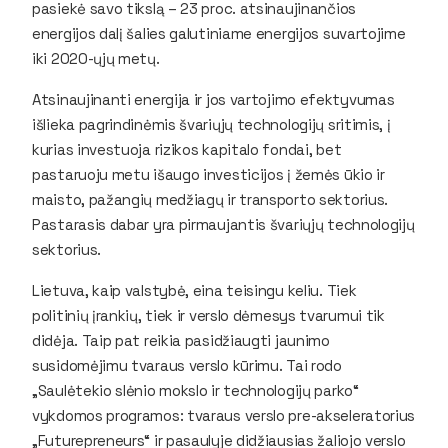
pasiekė savo tikslą – 23 proc. atsinaujinančios
energijos dalį šalies galutiniame energijos suvartojime
iki 2020-ųjų metų.
Atsinaujinanti energija ir jos vartojimo efektyvumas
išlieka pagrindinėmis švariųjų technologijų sritimis, į
kurias investuoja rizikos kapitalo fondai, bet
pastaruoju metu išaugo investicijos į žemės ūkio ir
maisto, pažangių medžiagų ir transporto sektorius.
Pastarasis dabar yra pirmaujantis švariųjų technologijų
sektorius.
Lietuva, kaip valstybė, eina teisingu keliu. Tiek
politinių įrankių, tiek ir verslo dėmesys tvarumui tik
didėja. Taip pat reikia pasidžiaugti jaunimo
susidomėjimu tvaraus verslo kūrimu. Tai rodo
„Saulėtekio slėnio mokslo ir technologijų parko“
vykdomos programos: tvaraus verslo pre-akseleratorius
„Futurepreneurs“ ir pasaulyje didžiausias žaliojo verslo