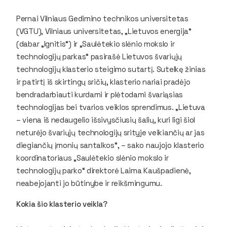
Pernai Vilniaus Gedimino technikos universitetas
(VGTU), Vilniaus universitetas, „Lietuvos energija“
(dabar „Ignitis“) ir „Saulėtekio slėnio mokslo ir
technologijų parkas“ pasirašė Lietuvos švariųjų
technologijų klasterio steigimo sutartį. Sutelkę žinias
ir patirtį iš skirtingų sričių, klasterio nariai pradėjo
bendradarbiauti kurdami ir plėtodami švariąsias
technologijas bei tvarios veiklos sprendimus. „Lietuva
– viena iš nedaugelio išsivysčiusių šalių, kuri ligi šiol
neturėjo švariųjų technologijų srityje veikiančių ar jas
diegiančių įmonių santalkos“, – sako naujojo klasterio
koordinatoriaus „Saulėtekio slėnio mokslo ir
technologijų parko“ direktorė Laima Kaušpadienė,
neabejojanti jo būtinybe ir reikšmingumu.
Kokia šio klasterio veikla?