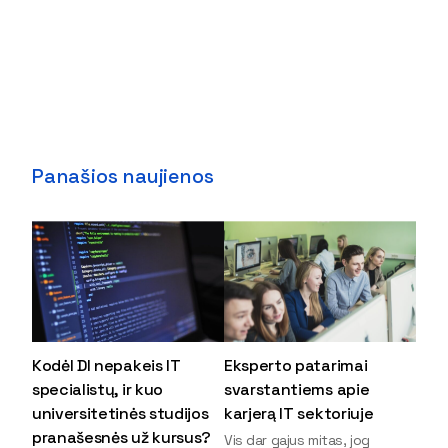
Panašios naujienos
Kodėl DI nepakeis IT
Eksperto patarimai
specialistų, ir kuo
svarstantiems apie
universitetinės studijos
karjerą IT sektoriuje
pranašesnės už kursus?
Vis dar gajus mitas, jog