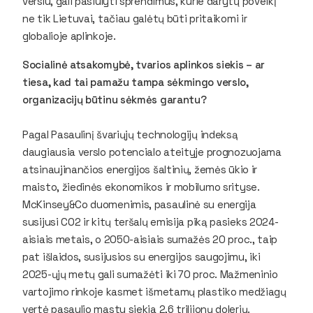
verslu, gali pasiūlyti sprendimus, kurie darytų poveikį
ne tik Lietuvai, tačiau galėtų būti pritaikomi ir
globalioje aplinkoje.
Socialinė atsakomybė, tvarios aplinkos siekis – ar
tiesa, kad tai pamažu tampa sėkmingo verslo,
organizacijų būtinu sėkmės garantu?
Pagal Pasaulinį švariųjų technologijų indeksą
daugiausia verslo potencialo ateityje prognozuojama
atsinaujinančios energijos šaltinių, žemės ūkio ir
maisto, žiedinės ekonomikos ir mobilumo srityse.
McKinsey&Co duomenimis, pasaulinė su energija
susijusi CO2 ir kitų teršalų emisija piką pasieks 2024-
aisiais metais, o 2050-aisiais sumažės 20 proc., taip
pat išlaidos, susijusios su energijos saugojimu, iki
2025-ųjų metų gali sumažėti iki 70 proc. Mažmeninio
vartojimo rinkoje kasmet išmetamų plastiko medžiagų
vertė pasaulio mastu siekia 2,6 trilijonų dolerių.