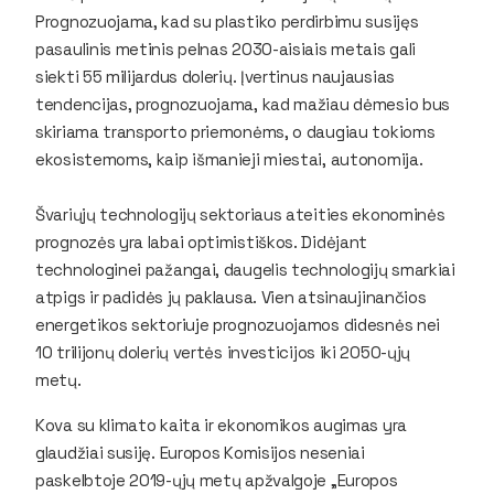
Prognozuojama, kad su plastiko perdirbimu susijęs
pasaulinis metinis pelnas 2030-aisiais metais gali
siekti 55 milijardus dolerių. Įvertinus naujausias
tendencijas, prognozuojama, kad mažiau dėmesio bus
skiriama transporto priemonėms, o daugiau tokioms
ekosistemoms, kaip išmanieji miestai, autonomija.
Švariųjų technologijų sektoriaus ateities ekonominės
prognozės yra labai optimistiškos. Didėjant
technologinei pažangai, daugelis technologijų smarkiai
atpigs ir padidės jų paklausa. Vien atsinaujinančios
energetikos sektoriuje prognozuojamos didesnės nei
10 trilijonų dolerių vertės investicijos iki 2050-ųjų
metų.
Kova su klimato kaita ir ekonomikos augimas yra
glaudžiai susiję. Europos Komisijos neseniai
paskelbtoje 2019-ųjų metų apžvalgoje „Europos