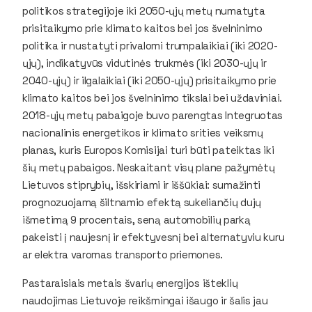
politikos strategijoje iki 2050-ųjų metų numatyta
prisitaikymo prie klimato kaitos bei jos švelninimo
politika ir nustatyti privalomi trumpalaikiai (iki 2020-
ųjų), indikatyvūs vidutinės trukmės (iki 2030-ųjų ir
2040-ųjų) ir ilgalaikiai (iki 2050-ųjų) prisitaikymo prie
klimato kaitos bei jos švelninimo tikslai bei uždaviniai.
2018-ųjų metų pabaigoje buvo parengtas Integruotas
nacionalinis energetikos ir klimato srities veiksmų
planas, kuris Europos Komisijai turi būti pateiktas iki
šių metų pabaigos. Neskaitant visų plane pažymėtų
Lietuvos stiprybių, išskiriami ir iššūkiai: sumažinti
prognozuojamą šiltnamio efektą sukeliančių dujų
išmetimą 9 procentais, seną automobilių parką
pakeisti į naujesnį ir efektyvesnį bei alternatyviu kuru
ar elektra varomas transporto priemones.
Pastaraisiais metais švarių energijos išteklių
naudojimas Lietuvoje reikšmingai išaugo ir šalis jau