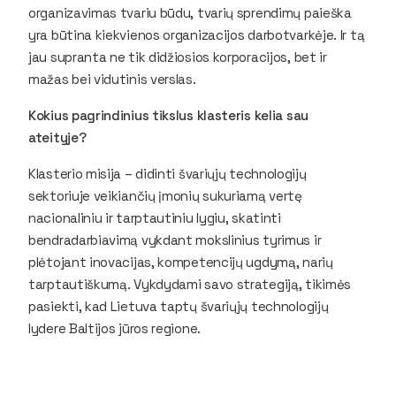
organizavimas tvariu būdu, tvarių sprendimų paieška
yra būtina kiekvienos organizacijos darbotvarkėje. Ir tą
jau supranta ne tik didžiosios korporacijos, bet ir
mažas bei vidutinis verslas.
Kokius pagrindinius tikslus klasteris kelia sau
ateityje?
Klasterio misija – didinti švariųjų technologijų
sektoriuje veikiančių įmonių sukuriamą vertę
nacionaliniu ir tarptautiniu lygiu, skatinti
bendradarbiavimą vykdant mokslinius tyrimus ir
plėtojant inovacijas, kompetencijų ugdymą, narių
tarptautiškumą. Vykdydami savo strategiją, tikimės
pasiekti, kad Lietuva taptų švariųjų technologijų
lydere Baltijos jūros regione.