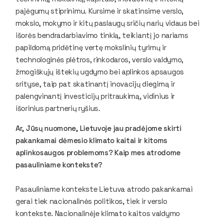
pajėgumų stiprinimu. Kursime ir skatinsime verslo,
mokslo, mokymo ir kitų paslaugų sričių narių vidaus bei
išorės bendradarbiavimo tinklą, teikiantį jo nariams
papildomą pridėtinę vertę mokslinių tyrimų ir
technologinės plėtros, rinkodaros, verslo valdymo,
žmogiškųjų ištekių ugdymo bei aplinkos apsaugos
srityse, taip pat skatinantį inovacijų diegimą ir
palengvinantį investicijų pritraukimą, vidinius ir
išorinius partnerių ryšius.
Ar, Jūsų nuomone, Lietuvoje jau pradėjome skirti
pakankamai dėmesio klimato kaitai ir kitoms
aplinkosaugos problemoms? Kaip mes atrodome
pasauliniame kontekste?
Pasauliniame kontekste Lietuva atrodo pakankamai
gerai tiek nacionalinės politikos, tiek ir verslo
kontekste. Nacionalinėje klimato kaitos valdymo