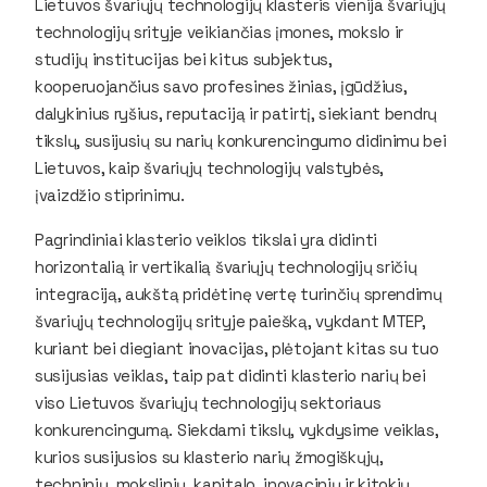
Lietuvos švariųjų technologijų klasteris vienija švariųjų
technologijų srityje veikiančias įmones, mokslo ir
studijų institucijas bei kitus subjektus,
kooperuojančius savo profesines žinias, įgūdžius,
dalykinius ryšius, reputaciją ir patirtį, siekiant bendrų
tikslų, susijusių su narių konkurencingumo didinimu bei
Lietuvos, kaip švariųjų technologijų valstybės,
įvaizdžio stiprinimu.
Pagrindiniai klasterio veiklos tikslai yra didinti
horizontalią ir vertikalią švariųjų technologijų sričių
integraciją, aukštą pridėtinę vertę turinčių sprendimų
švariųjų technologijų srityje paiešką, vykdant MTEP,
kuriant bei diegiant inovacijas, plėtojant kitas su tuo
susijusias veiklas, taip pat didinti klasterio narių bei
viso Lietuvos švariųjų technologijų sektoriaus
konkurencingumą. Siekdami tikslų, vykdysime veiklas,
kurios susijusios su klasterio narių žmogiškųjų,
techninių, mokslinių, kapitalo, inovacinių ir kitokių