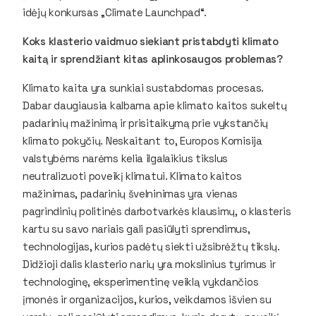
idėjų konkursas „Climate Launchpad“.
Koks klasterio vaidmuo siekiant pristabdyti klimato
kaitą ir sprendžiant kitas aplinkosaugos problemas?
Klimato kaita yra sunkiai sustabdomas procesas.
Dabar daugiausia kalbama apie klimato kaitos sukeltų
padarinių mažinimą ir prisitaikymą prie vykstančių
klimato pokyčių. Neskaitant to, Europos Komisija
valstybėms narėms kelia ilgalaikius tikslus
neutralizuoti poveikį klimatui. Klimato kaitos
mažinimas, padarinių švelninimas yra vienas
pagrindinių politinės darbotvarkės klausimų, o klasteris
kartu su savo nariais gali pasiūlyti sprendimus,
technologijas, kurios padėtų siekti užsibrėžtų tikslų.
Didžioji dalis klasterio narių yra mokslinius tyrimus ir
technologinę, eksperimentinę veiklą vykdančios
įmonės ir organizacijos, kurios, veikdamos išvien su