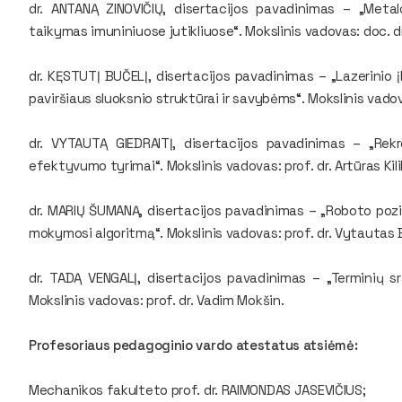
dr. ANTANĄ ZINOVIČIŲ, disertacijos pavadinimas – „Met
taikymas imuniniuose jutikliuose“. Mokslinis vadovas: doc. d
dr. KĘSTUTĮ BUČELĮ, disertacijos pavadinimas – „Lazerinio 
paviršiaus sluoksnio struktūrai ir savybėms“. Mokslinis vado
dr. VYTAUTĄ GIEDRAITĮ, disertacijos pavadinimas – „Rek
efektyvumo tyrimai“. Mokslinis vadovas: prof. dr. Artūras Kil
dr. MARIŲ ŠUMANĄ, disertacijos pavadinimas – „Roboto pozi
mokymosi algoritmą“. Mokslinis vadovas: prof. dr. Vytautas
dr. TADĄ VENGALĮ, disertacijos pavadinimas – „Terminių sr
Mokslinis vadovas: prof. dr. Vadim Mokšin.
Profesoriaus pedagoginio vardo atestatus atsiėmė:
Mechanikos fakulteto prof. dr. RAIMONDAS JASEVIČIUS;