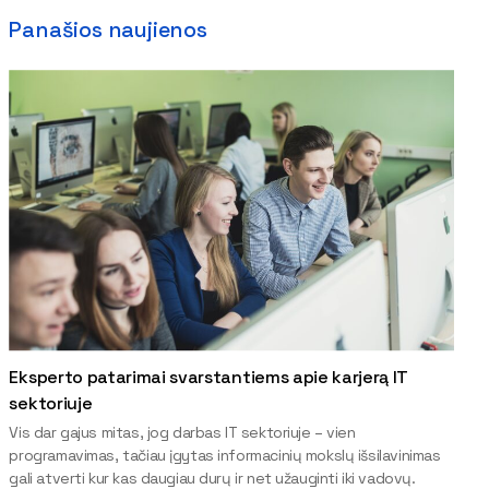
Panašios naujienos
Eksperto patarimai svarstantiems apie karjerą IT
sektoriuje
Vis dar gajus mitas, jog darbas IT sektoriuje – vien
programavimas, tačiau įgytas informacinių mokslų išsilavinimas
gali atverti kur kas daugiau durų ir net užauginti iki vadovų.