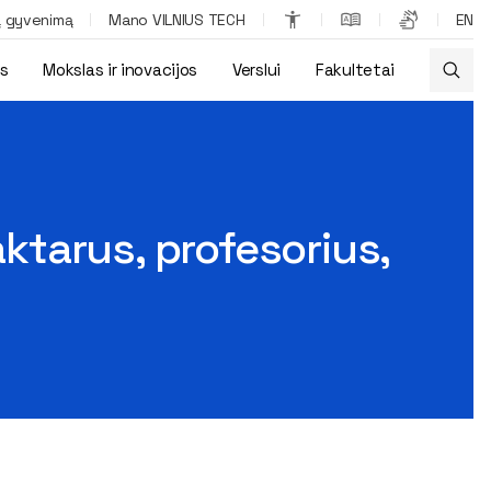
ą gyvenimą
Mano VILNIUS TECH
EN
os
Mokslas ir inovacijos
Verslui
Fakultetai
šradėjus
tarus, profesorius,