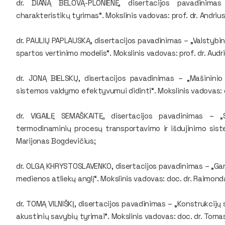
dr. DIANĄ BELOVĄ-PLONIENĘ, disertacijos pavadinimas
charakteristikų tyrimas“. Mokslinis vadovas: prof. dr. Andriu
dr. PAULIŲ PAPLAUSKĄ, disertacijos pavadinimas – „Valstybi
spartos vertinimo modelis“. Mokslinis vadovas: prof. dr. Audr
dr. JONĄ BIELSKŲ, disertacijos pavadinimas – „Mašinin
sistemos valdymo efektyvumui didinti“. Mokslinis vadovas: d
dr. VIGAILĘ SEMAŠKAITĘ, disertacijos pavadinimas – „
termodinaminių procesų transportavimo ir išdujinimo sistem
Marijonas Bogdevičius;
dr. OLGĄ KHRYSTOSLAVENKO, disertacijos pavadinimas – „Gar
medienos atliekų anglį“. Mokslinis vadovas: doc. dr. Raimond
dr. TOMĄ VILNIŠKĮ, disertacijos pavadinimas – „Konstrukcijų
akustinių savybių tyrimai“. Mokslinis vadovas: doc. dr. Toma