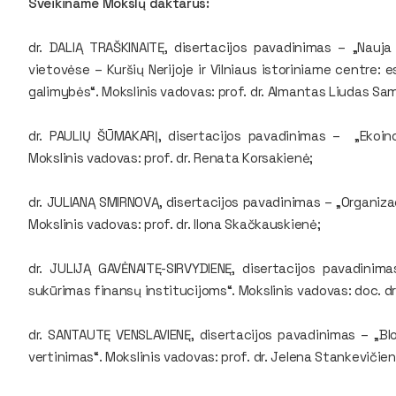
Sveikiname Mokslų daktarus:
dr. DALIĄ TRAŠKINAITĘ, disertacijos pavadinimas – „Nauj
vietovėse – Kuršių Nerijoje ir Vilniaus istoriniame centre: 
galimybės“. Mokslinis vadovas: prof. dr. Almantas Liudas Sam
dr. PAULIŲ ŠŪMAKARĮ, disertacijos pavadinimas – „Ekoinov
Mokslinis vadovas: prof. dr. Renata Korsakienė;
dr. JULIANĄ SMIRNOVĄ, disertacijos pavadinimas – „Organizac
Mokslinis vadovas: prof. dr. Ilona Skačkauskienė;
dr. JULIJĄ GAVĖNAITĘ-SIRVYDIENĘ, disertacijos pavadini
sukūrimas finansų institucijoms“. Mokslinis vadovas: doc. dr
dr. SANTAUTĘ VENSLAVIENĘ, disertacijos pavadinimas – „Bl
vertinimas“. Mokslinis vadovas: prof. dr. Jelena Stankevičien