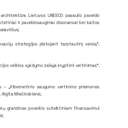
a architektūra Lietuvos UNESCO pasaulio paveldo
estetiniai ir paveldosauginiai disonansai bei kaitos
alavičius;
acijų strategijos plėtojant tarptautinį verslą“.
ijos veiklos vykdymo žaliąja kryptimi vertinimas“.
mas – „Kibernetinio saugumo vertinimo priemonės
. Algita Miečinskienė;
okų grandinės poveikio sutelktiniam finansavimui
ė;