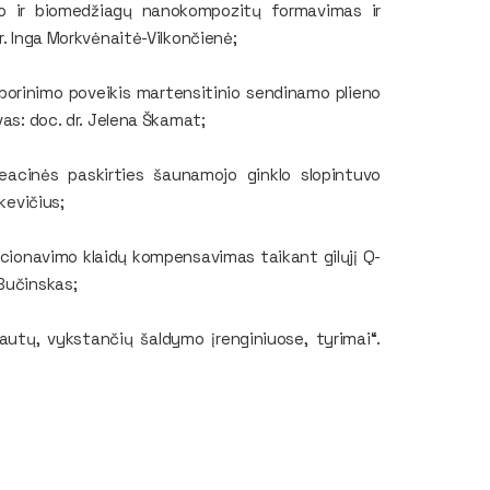
alo ir biomedžiagų nanokompozitų formavimas ir
r. Inga Morkvėnaitė-Vilkončienė;
įborinimo poveikis martensitinio sendinamo plieno
vas: doc. dr. Jelena Škamat;
reacinės paskirties šaunamojo ginklo slopintuvo
ikevičius;
cionavimo klaidų kompensavimas taikant gilųjį Q-
 Bučinskas;
autų, vykstančių šaldymo įrenginiuose, tyrimai“.