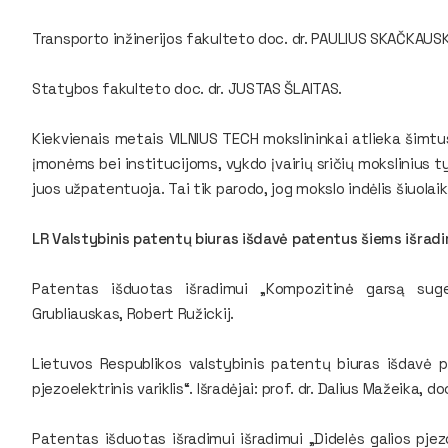
Transporto inžinerijos fakulteto doc. dr. PAULIUS SKAČKAUS
Statybos fakulteto doc. dr. JUSTAS ŠLAITAS.
Kiekvienais metais VILNIUS TECH mokslininkai atlieka šimtu
įmonėms bei institucijoms, vykdo įvairių sričių mokslinius 
juos užpatentuoja. Tai tik parodo, jog mokslo indėlis šiuola
LR Valstybinis patentų biuras išdavė patentus šiems išrad
Patentas išduotas išradimui „Kompozitinė garsą suger
Grubliauskas, Robert Ružickij.
Lietuvos Respublikos valstybinis patentų biuras išdavė p
pjezoelektrinis variklis“. Išradėjai: prof. dr. Dalius Mažeika, d
Patentas išduotas išradimui išradimui „Didelės galios pjezo