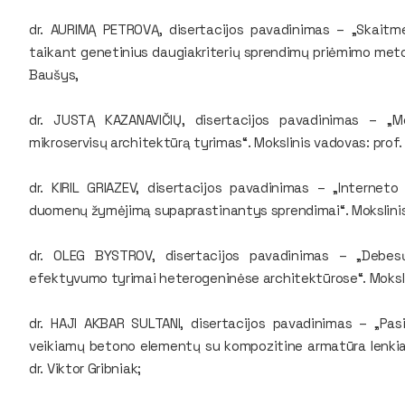
dr. AURIMĄ PETROVĄ, disertacijos pavadinimas – „Skait
taikant genetinius daugiakriterių sprendimų priėmimo metod
Baušys,
dr. JUSTĄ KAZANAVIČIŲ, disertacijos pavadinimas – „Mo
mikroservisų architektūrą tyrimas“. Mokslinis vadovas: prof. 
dr. KIRIL GRIAZEV, disertacijos pavadinimas – „Interneto 
duomenų žymėjimą supaprastinantys sprendimai“. Mokslinis
dr. OLEG BYSTROV, disertacijos pavadinimas – „Debesų
efektyvumo tyrimai heterogeninėse architektūrose“. Mokslin
dr. HAJI AKBAR SULTANI, disertacijos pavadinimas – „Pas
veikiamų betono elementų su kompozitine armatūra lenkiam
dr. Viktor Gribniak;