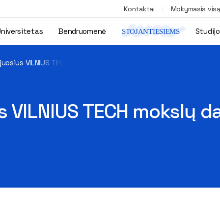
Kontaktai
Mokymasis vis
niversitetas
Bendruomenė
Studij
STOJANTIESIEMS
uosius VILNIUS TECH mokslų daktarus, profesorius, docentus ir i
 VILNIUS TECH mokslų dak