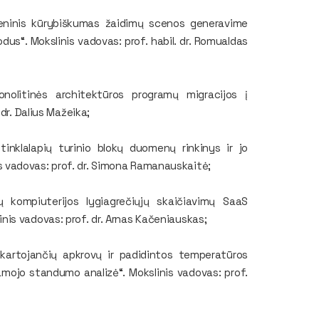
meninis kūrybiškumas žaidimų scenos generavime
us“. Mokslinis vadovas: prof. habil. dr. Romualdas
nolitinės architektūros programų migracijos į
dr. Dalius Mažeika;
tinklalapių turinio blokų duomenų rinkinys ir jo
 vadovas: prof. dr. Simona Ramanauskaitė;
 kompiuterijos lygiagrečiųjų skaičiavimų SaaS
is vadovas: prof. dr. Arnas Kačeniauskas;
ikartojančių apkrovų ir padidintos temperatūros
ojo standumo analizė“. Mokslinis vadovas: prof.