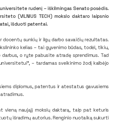
universitete rudenį – iškilmingas Senato posėdis.
ersiteto (VILNIUS TECH) mokslo daktaro laipsnio
tai, išduoti patentai.
ir docentų sunkių ir ilgų darbo savaičių rezultatas.
lininko kelias – tai gyvenimo būdas, todėl, tikiu,
pie darbus, o ryte pabusite atradę sprendimus. Tad
ei universitetui“, – tardamas sveikinimo žodį kalbėjo
isiems diplomus, patentus ir atestatus gavusiems
s atradimus.
t vieną naująjį mokslų daktarą, taip pat keturis
uotų išradimų autorius. Renginio nuotaiką sukurti