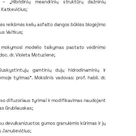
 – „Hibridinių meandrinių struktūrų dažninių
s Katkevičius;
nės reikšmės kelių asfalto dangos būklės blogėjimo
ius Vaitkus;
io mokymosi modelio taikymas pastato vėdinimo
oc. dr. Violeta Motuzienė;
Suskystintųjų gamtinių dujų hidrodinaminių ir
oje tyrimas“. Mokslinis vadovas: prof. habil. dr.
so difuzoriaus tyrimai ir modifikavimas naudojant
as Grubliauskas;
 su devulkanizuotos gumos granulėmis kūrimas ir jų
s Januševičius;