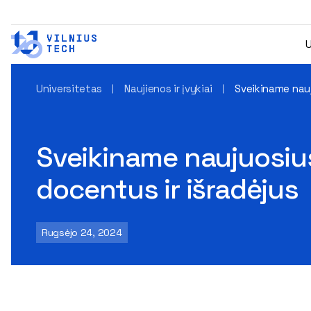
U
Universitetas
Naujienos ir įvykiai
Sveikiname nauj
Sveikiname naujuosius
docentus ir išradėjus
Rugsėjo 24, 2024