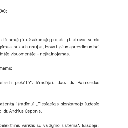
KAS;
s tiriamųjų ir užsakomųjų projektų Lietuvos verslo
tyrimus, sukuria naujus, inovatyvius sprendimus bei
ikinėje visuomenėje – neįkainojamas.
imams:
ianti plokštė“. Išradėjai: doc. dr. Raimondas
atentą išradimui „Tiesiaeigis slenkamojo judesio
oc. dr. Andrius Čeponis.
elektrinis variklis su valdymo sistema“. Išradėjai: