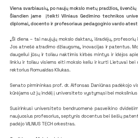
Viena svarbiausių, po naujų mokslo metų pradžios, švenčių 
Šiandien jame įteikti Vilniaus Gedimino technikos univ
diplomai, docento ir profesoriaus pedagoginio vardo atesta
„Ši diena – tai naujųjų mokslo daktarų, išradėjų, profesorių 
Jos atnešė atradimo džiaugsmą, inovacijas ir patentus. Moks
daugeliui jūsų ir toliau naktimis kirbės mintys ir idėjos a
linkiu ir toliau visiems eiti mokslo keliu ir kurti Lietuvai b
rektorius Romualdas Kliukas.
Senato pirmininkas prof. dr. Alfonsas Daniūnas padėkojo v
kūrėjams už jų indėlį į universiteto vystymąsi bei moksliniu
Susirinkusi universiteto bendruomenė pasveikino dvidešim
naujuosius profesorius, septynis docentus bei šešių patent
padėjo VILNIUS TECH orkestras.