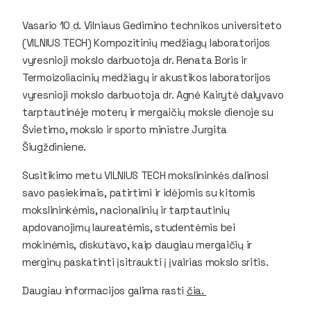
Vasario 10 d. Vilniaus Gedimino technikos universiteto
(VILNIUS TECH) Kompozitinių medžiagų laboratorijos
vyresnioji mokslo darbuotoja dr. Renata Boris ir
Termoizoliacinių medžiagų ir akustikos laboratorijos
vyresnioji mokslo darbuotoja dr. Agnė Kairytė dalyvavo
tarptautinėje moterų ir mergaičių moksle dienoje su
Švietimo, mokslo ir sporto ministre Jurgita
Šiugždiniene.
Susitikimo metu VILNIUS TECH mokslininkės dalinosi
savo pasiekimais, patirtimi ir idėjomis su kitomis
mokslininkėmis, nacionalinių ir tarptautinių
apdovanojimų laureatėmis, studentėmis bei
mokinėmis, diskutavo, kaip daugiau mergaičių ir
merginų paskatinti įsitraukti į įvairias mokslo sritis.
Daugiau informacijos galima rasti
čia.