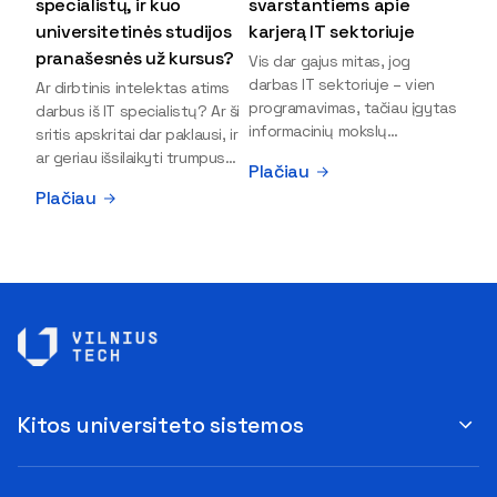
specialistų, ir kuo
svarstantiems apie
universitetinės studijos
karjerą IT sektoriuje
pranašesnės už kursus?
Vis dar gajus mitas, jog
darbas IT sektoriuje – vien
Ar dirbtinis intelektas atims
programavimas, tačiau įgytas
darbus iš IT specialistų? Ar ši
informacinių mokslų
sritis apskritai dar paklausi, ir
išsilavinimas gali atverti kur
ar geriau išsilaikyti trumpus
Plačiau
kas daugiau durų ir net
kursus, ar vis tik stoti į
Plačiau
užauginti iki vadovų. Sparčiai
universitetą? Tokie klausimai
keičiantis technologijoms,
dažniausiai iškyla apie
šiandien darbo rinkoje trūksta
informacinių technologijų
dirbtinio intelekto (DI),
studijas svarstantiems
kibernetinio saugumo,
jaunuoliams. Iš šiuos ir kitus
debesijos ekspertų,
klausimus apie šio sektoriaus
duomenų analitikų.
ypatybes bei universitetinių
Apsispręsti dėl studijų
studijų pranašumą pasakoja
programos ar karjeros
VILNIUS TECH Fundamentinių
krypties neretai trukdo
mokslų fakulteto lektorius ir
Kitos universiteto sistemos
abejonės ir nežinomybė. Kaip
Skaitmeninės gynybos
tik šiuo metu svarstantiems,
kompetencijų centro
ar verta rinktis karjerą IT
direktorius Vitalijus Gurčinas.