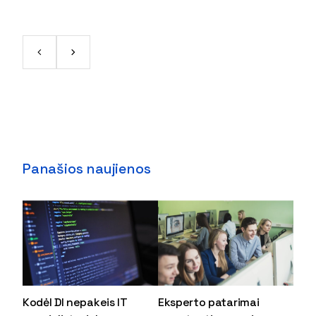
Panašios naujienos
Kodėl DI nepakeis IT
Eksperto patarimai