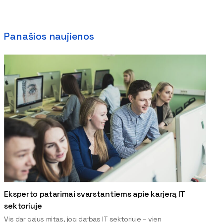
Panašios naujienos
Eksperto patarimai svarstantiems apie karjerą IT
sektoriuje
Vis dar gajus mitas, jog darbas IT sektoriuje – vien