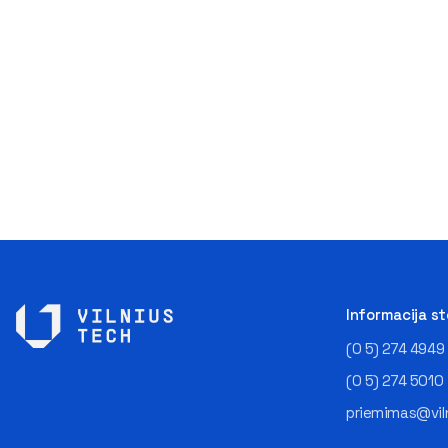
Informacija s
(0 5) 274 4949
(0 5) 274 5010
priemimas@viln