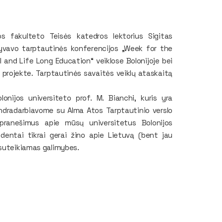
os fakulteto Teisės katedros lektorius Sigitas
alyvavo tarptautinės konferencijos „Week for the
 and Life Long Education“ veiklose Bolonijoje bei
 projekte. Tarptautinės savaitės veiklų ataskaitą
onijos universiteto prof. M. Bianchi, kuris yra
ndradarbiavome su Alma Atos Tarptautinio verslo
pranešimus apie mūsų universitetus Bolonijos
dentai tikrai gerai žino apie Lietuvą (bent jau
 suteikiamas galimybes.