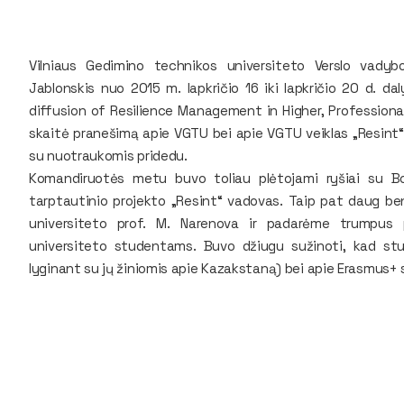
Vilniaus Gedimino technikos universiteto Verslo vadyb
Jablonskis nuo 2015 m. lapkričio 16 iki lapkričio 20 d. d
diffusion of Resilience Management in Higher, Professional
skaitė pranešimą apie VGTU bei apie VGTU veiklas „Resint“
su nuotraukomis pridedu.
Komandiruotės metu buvo toliau plėtojami ryšiai su Bol
tarptautinio projekto „Resint“ vadovas. Taip pat daug be
universiteto prof. M. Narenova ir padarėme trumpus 
universiteto studentams. Buvo džiugu sužinoti, kad stu
lyginant su jų žiniomis apie Kazakstaną) bei apie Erasmus+