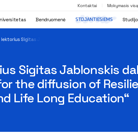
Kontaktai
Mokymasis vis
niversitetas
Bendruomenė
Studij
STOJANTIESIEMS
 lektorius Sigitas Jablonskis dalyvavo tarptautinėje konferencij
ius Sigitas Jablonskis da
for the diffusion of Resi
and Life Long Education“