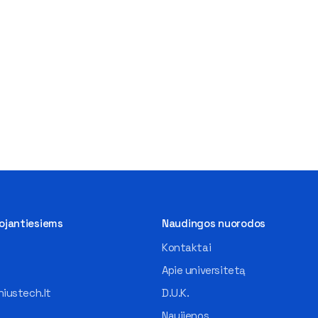
tojantiesiems
Naudingos nuorodos
Kontaktai
Apie universitetą
iustech.lt
D.U.K.
Naujienos