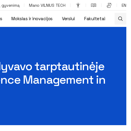
ą gyvenimą
Mano VILNIUS TECH
EN
os
Mokslas ir inovacijos
Verslui
Fakultetai
oje „Week for the diffusion of Resilience Management in Higher, 
lyvavo tarptautinėje
lience Management in