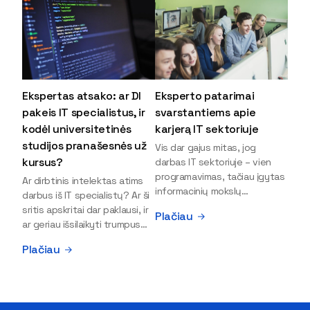
Ekspertas atsako: ar DI
Eksperto patarimai
pakeis IT specialistus, ir
svarstantiems apie
kodėl universitetinės
karjerą IT sektoriuje
studijos pranašesnės už
Vis dar gajus mitas, jog
kursus?
darbas IT sektoriuje – vien
programavimas, tačiau įgytas
Ar dirbtinis intelektas atims
informacinių mokslų
darbus iš IT specialistų? Ar ši
išsilavinimas gali atverti kur
sritis apskritai dar paklausi, ir
Plačiau
kas daugiau durų ir net
ar geriau išsilaikyti trumpus
užauginti iki vadovų. Sparčiai
kursus, ar vis tik stoti į
Plačiau
keičiantis technologijoms,
universitetą? Tokie klausimai
šiandien darbo rinkoje trūksta
dažniausiai iškyla apie
dirbtinio intelekto (DI),
informacinių technologijų
kibernetinio saugumo,
studijas svarstantiems
debesijos ekspertų,