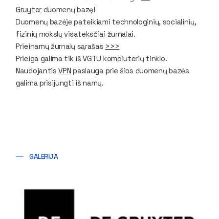
Gruyter
duomenų bazę!
Duomenų bazėje pateikiami technologinių, socialinių,
fizinių mokslų visateksčiai žurnalai.
Prieinamų žurnalų sąrašas
>>>
Prieiga galima tik iš VGTU kompiuterių tinklo.
Naudojantis
VPN
paslauga prie šios duomenų bazės
galima prisijungti iš namų.
GALERIJA