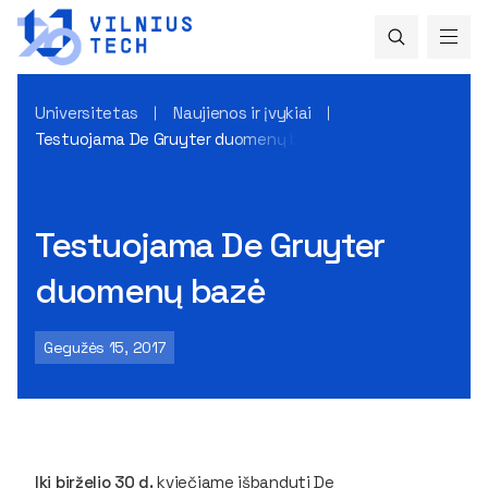
Universitetas
Naujienos ir įvykiai
Testuojama De Gruyter duomenų bazė
Testuojama De Gruyter
duomenų bazė
Gegužės 15, 2017
Iki birželio 30 d.
kviečiame išbandyti
De