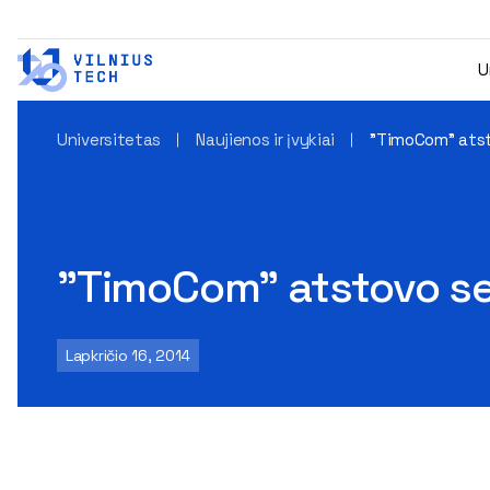
U
Universitetas
Naujienos ir įvykiai
"TimoCom" ats
"TimoCom" atstovo s
Lapkričio 16, 2014