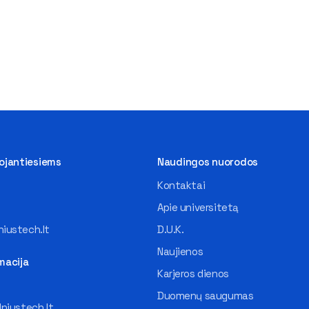
tojantiesiems
Naudingos nuorodos
Kontaktai
Apie universitetą
iustech.lt
D.U.K.
Naujienos
macija
Karjeros dienos
Duomenų saugumas
lniustech.lt