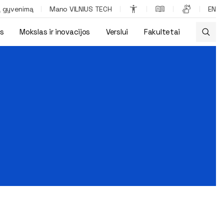
ą gyvenimą
Mano VILNIUS TECH
EN
os
Mokslas ir inovacijos
Verslui
Fakultetai