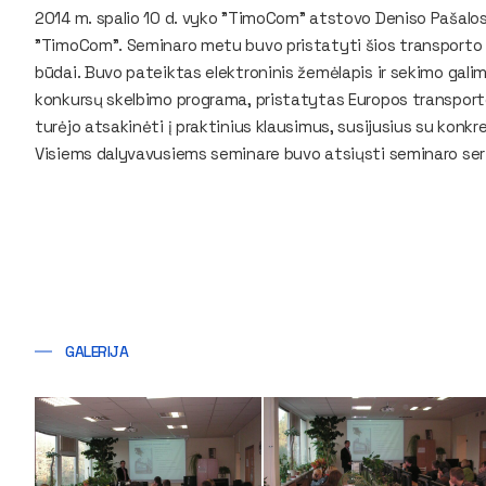
2014 m. spalio 10 d. vyko "TimoCom" atstovo Deniso Pašalos
"TimoCom". Seminaro metu buvo pristatyti šios transporto bi
būdai. Buvo pateiktas elektroninis žemėlapis ir sekimo gal
konkursų skelbimo programa, pristatytas Europos transporto
turėjo atsakinėti į praktinius klausimus, susijusius su konkr
Visiems dalyvavusiems seminare buvo atsiųsti seminaro sert
GALERIJA