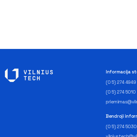
Informacija s
(0 5) 274 4949
(0 5) 274 5010
priemimas@viln
Bendroji infor
(0 5) 274 5030
vilniustech@vi