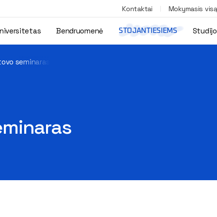
Kontaktai
Mokymasis vis
niversitetas
Bendruomenė
Studij
STOJANTIESIEMS
tovo seminaras
eminaras