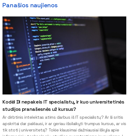
Panašios naujienos
Kodėl DI nepakeis IT specialistų, ir kuo universitetinės
studijos pranašesnės už kursus?
Ar dirbtinis intelektas atims darbus iš IT specialistų? Ar ši sritis
apskritai dar paklausi, ir ar geriau išsilaikyti trumpus kursus, ar vis
tik stoti į universitetą? Tokie klausimai dažniausiai iškyla apie