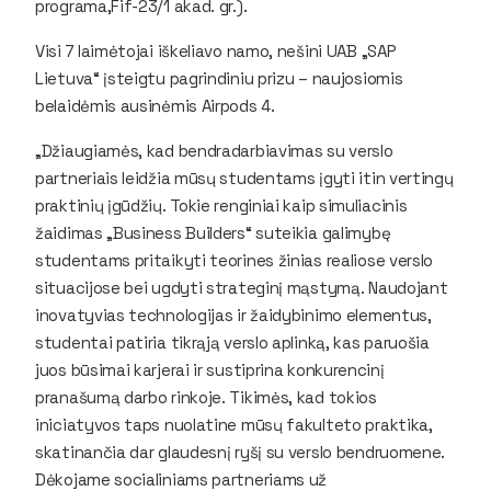
programa,Fif-23/1 akad. gr.).
Visi 7 laimėtojai iškeliavo namo, nešini UAB „SAP
Lietuva“ įsteigtu pagrindiniu prizu – naujosiomis
belaidėmis ausinėmis Airpods 4.
„Džiaugiamės, kad bendradarbiavimas su verslo
partneriais leidžia mūsų studentams įgyti itin vertingų
praktinių įgūdžių. Tokie renginiai kaip simuliacinis
žaidimas „Business Builders“ suteikia galimybę
studentams pritaikyti teorines žinias realiose verslo
situacijose bei ugdyti strateginį mąstymą. Naudojant
inovatyvias technologijas ir žaidybinimo elementus,
studentai patiria tikrąją verslo aplinką, kas paruošia
juos būsimai karjerai ir sustiprina konkurencinį
pranašumą darbo rinkoje. Tikimės, kad tokios
iniciatyvos taps nuolatine mūsų fakulteto praktika,
skatinančia dar glaudesnį ryšį su verslo bendruomene.
Dėkojame socialiniams partneriams už