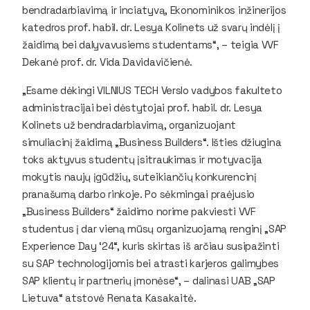
bendradarbiavimą ir inciatyvą, Ekonominikos inžinerijos
katedros prof. habil. dr. Lesya Kolinets už svarų indėlį į
žaidimą bei dalyvavusiems studentams“, – teigia VVF
Dekanė prof. dr. Vida Davidavičienė.
„Esame dėkingi VILNIUS TECH Verslo vadybos fakulteto
administracijai bei dėstytojai prof. habil. dr. Lesya
Kolinets už bendradarbiavimą, organizuojant
simuliacinį žaidimą „Business Builders“. Išties džiugina
toks aktyvus studentų įsitraukimas ir motyvacija
mokytis naujų įgūdžių, suteikiančių konkurencinį
pranašumą darbo rinkoje. Po sėkmingai praėjusio
„Business Builders“ žaidimo norime pakviesti VVF
studentus į dar vieną mūsų organizuojamą renginį „SAP
Experience Day ‘24“, kuris skirtas iš arčiau susipažinti
su SAP technologijomis bei atrasti karjeros galimybes
SAP klientų ir partnerių įmonėse“, – dalinasi UAB „SAP
Lietuva“ atstovė Renata Kasakaitė.