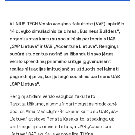
VILNIUS TECH Verslo vadybos fakultete (VVF) lapkričio
14 d. vyko simuliacinis žaidimas „Business Builders“,
organizuotas kartu su socialiniais partneriais UAB
„SAP Lietuva“ ir UAB „Accenture Lietuva“. Renginys
subūrė studentus norinčius išbandyti savo jėgas
verslo sprendimų priėmimo srityje įgyvendinant
realias situacijas imituojančias užduotis bei laimėti
pagrindinį prizą, kurį įsteigė socialinis partneris UAB
„SAP Lietuva“.
Renginį atidarė Verslo vadybos fakulteto
Tarptautiškumo, alumnų ir partnerystės prodekanė
doc. dr. Alma Mačiulytė-Šniukienė kartu su UAB „SAP
Lietuva“ atstove Renata Kasakaite, atsakinga už
partnerystę su universitetais, ir UAB „Accenture
Lietuva“ SAP skyriaus vadove Ilze Tiltina.