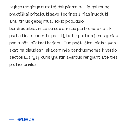
Įvykęs renginys suteikė dalyviams puikią galimybę
praktiškai pritaikyti savo teorines žinias ir ugdyti
analitinius gebėjimus. Tokio pobūdžio
bendradarbiavimas su socialiniais partneriais ne tik
praturtina studentų patirtį, bet ir padeda jiems geriau
pasiruošti būsimai karjerai. Tuo pačiu šios iniciatyvos
skatina glaudesnį akademinės bendruomenės ir verslo
sektoriaus ryšį, kuris yra itin svarbus rengiant ateities
profesionalus.
GALERIJA