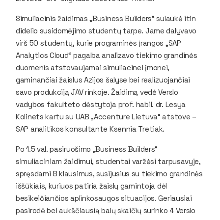
Simuliacinis žaidimas „Business Builders“ sulaukė itin
didelio susidomėjimo studentų tarpe. Jame dalyvavo
virš 50 studentų, kurie programinės įrangos „SAP
Analytics Cloud“ pagalba analizavo tiekimo grandinės
duomenis atstovaujamai simuliacinei įmonei,
gaminančiai žaislus Azijos šalyse bei realizuojančiai
savo produkciją JAV rinkoje. Žaidimą vedė Verslo
vadybos fakulteto dėstytoja prof. habil. dr. Lesya
Kolinets kartu su UAB „Accenture Lietuva“ atstove –
SAP analitikos konsultante Ksennia Tretiak.
Po 1.5 val. pasiruošimo „Business Builders“
simuliaciniam žaidimui, studentai varžėsi tarpusavyje,
spręsdami 8 klausimus, susijusius su tiekimo grandinės
iššūkiais, kuriuos patiria žaislų gamintoja dėl
besikeičiančios aplinkosaugos situacijos. Geriausiai
pasirodė bei aukščiausią balų skaičių surinko 4 Verslo