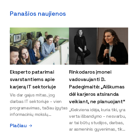
Panašios naujienos
Eksperto patarimai
Rinkodaros įmonei
svarstantiems apie
vadovaujanti D.
karjerą IT sektoriuje
Padegimaitė: „Aiškumas
dėl karjeros atsiranda
Vis dar gajus mitas, jog
veikiant, ne planuojant“
darbas IT sektoriuje – vien
programavimas, tačiau įgytas
„Kiekviena idėja, kuria tiki, yra
informacinių mokslų
verta išbandymo – nesvarbu,
išsilavinimas gali atverti kur
ar tai būtų studijos, darbas,
Plačiau
kas daugiau durų ir net
ar asmeninis gyvenimas, tik
užauginti iki vadovų. Sparčiai
bandydamas naujus dalykus