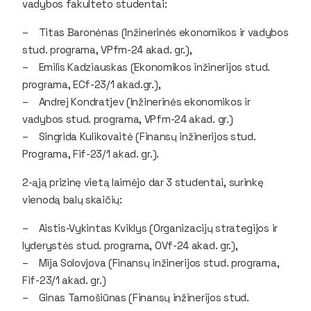
vadybos fakulteto studentai:
– Titas Baronėnas (Inžinerinės ekonomikos ir vadybos
stud. programa, VPfm-24 akad. gr.),
– Emilis Kadziauskas (Ekonomikos inžinerijos stud.
programa, ECf-23/1 akad.gr.),
– Andrej Kondratjev (Inžinerinės ekonomikos ir
vadybos stud. programa, VPfm-24 akad. gr.)
– Singrida Kulikovaitė (Finansų inžinerijos stud.
Programa, Fif-23/1 akad. gr.).
2-ąją prizinę vietą laimėjo dar 3 studentai, surinkę
vienodą balų skaičių:
– Aistis-Vykintas Kviklys (Organizacijų strategijos ir
lyderystės stud. programa, OVf-24 akad. gr.),
– Mija Solovjova (Finansų inžinerijos stud. programa,
Fif-23/1 akad. gr.)
– Ginas Tamošiūnas (Finansų inžinerijos stud.