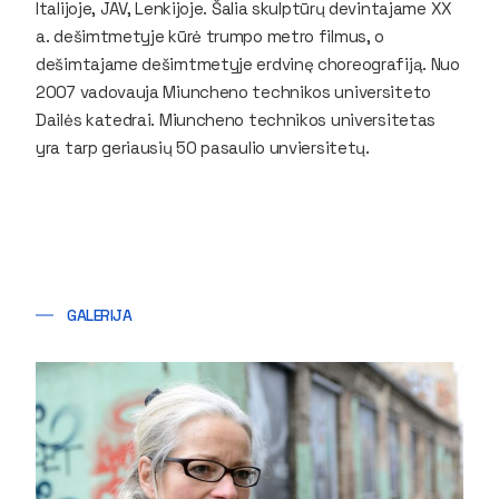
Italijoje, JAV, Lenkijoje. Šalia skulptūrų devintajame XX
a. dešimtmetyje kūrė trumpo metro filmus, o
dešimtajame dešimtmetyje erdvinę choreografiją. Nuo
2007 vadovauja Miuncheno technikos universiteto
Dailės katedrai. Miuncheno technikos universitetas
yra tarp geriausių 50 pasaulio unviersitetų.
GALERIJA