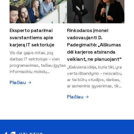
Eksperto patarimai
Rinkodaros įmonei
svarstantiems apie
vadovaujanti D.
karjerą IT sektoriuje
Padegimaitė: „Aiškumas
dėl karjeros atsiranda
Vis dar gajus mitas, jog
veikiant, ne planuojant“
darbas IT sektoriuje – vien
programavimas, tačiau įgytas
„Kiekviena idėja, kuria tiki, yra
informacinių mokslų
verta išbandymo – nesvarbu,
išsilavinimas gali atverti kur
ar tai būtų studijos, darbas,
Plačiau
kas daugiau durų ir net
ar asmeninis gyvenimas, tik
užauginti iki vadovų. Sparčiai
bandydamas naujus dalykus
Plačiau
keičiantis technologijoms,
atrandi, kas iš tiesų tau įdomu
šiandien darbo rinkoje trūksta
ir kur slypi tavo stiprybės“, –
dirbtinio intelekto (DI),
įsitikinusi skaitmeninės
kibernetinio saugumo,
rinkodaros specialistė, įmonės
debesijos ekspertų,
„Paperplanes“ vadovė Dovilė
duomenų analitikų.
Padegimaitė. Mergina tai