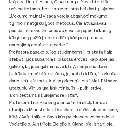
Kaip tvirtino T. Haase, ši partnerystė svarbi ne tik
universitetams, bet ir studentams bei dėstytojams:
„Mokymo mainai visada verčia apgalvoti mokymo,
tyrimo ir netgi kūrybos metodus. Čia atvažiavau
pasidalinti savo žiniomis apie vaizdų specifiškumą,
kūrybingą požiūrį ir metodišką kūrybos procesų
naudojimą architekto darbe.“
Profesorė pasakojo, jog studentams ji pristatė kaip
stebėti juos supančias įprastas erdves, kaip apie jas
galvoti, ką jose galima nuveikti. „Vilniuje susiduria
įvairūs laikmečiai ir kultūros, jų architektūra, jis vienija
daug įvairių istorijų, kurias pridengia grafičiai. Dėl savo
ypatybių Vilnius yra išskirtinis, jis – puiki erdvė
architektams ir kūrėjams reikštis“.
Profesorė Tina Haase yra pripažinta skulptorė. Ji
studijavo Miunsterio ir Diuseldorfo dailės akademijose,
kūrė JAV ir Italijoje. Savo kūrybą eksponavo parodose
Vokietijoje, Austrijoje, Belgijoje, Olandijoje, Ispanijoje,