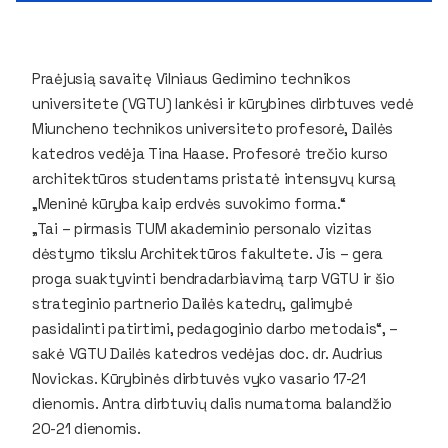
Praėjusią savaitę Vilniaus Gedimino technikos
universitete (VGTU) lankėsi ir kūrybines dirbtuves vedė
Miuncheno technikos universiteto profesorė, Dailės
katedros vedėja Tina Haase. Profesorė trečio kurso
architektūros studentams pristatė intensyvų kursą
„Meninė kūryba kaip erdvės suvokimo forma.“
„Tai – pirmasis TUM akademinio personalo vizitas
dėstymo tikslu Architektūros fakultete. Jis – gera
proga suaktyvinti bendradarbiavimą tarp VGTU ir šio
strateginio partnerio Dailės katedrų, galimybė
pasidalinti patirtimi, pedagoginio darbo metodais“, –
sakė VGTU Dailės katedros vedėjas doc. dr. Audrius
Novickas. Kūrybinės dirbtuvės vyko vasario 17-21
dienomis. Antra dirbtuvių dalis numatoma balandžio
20-21 dienomis.