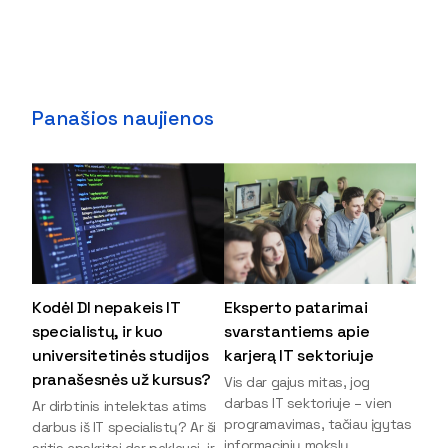
Panašios naujienos
Kodėl DI nepakeis IT
Eksperto patarimai
specialistų, ir kuo
svarstantiems apie
universitetinės studijos
karjerą IT sektoriuje
pranašesnės už kursus?
Vis dar gajus mitas, jog
darbas IT sektoriuje – vien
Ar dirbtinis intelektas atims
programavimas, tačiau įgytas
darbus iš IT specialistų? Ar ši
informacinių mokslų