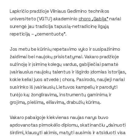
Lapkričio pradžioje Vilniaus Gedimino technikos
universiteto (VGTU) akademinio
choro „Gabija“
nariai
surengė jau tradicija tapusią-netradicinę ilgąją
repeticiją – „cementuotę“.
Jos metu be kūrinių repetavimo vyko ir susipažinimo
žaidimai bei naujokų prisistatymai. Vakaro pradžioje
sužinoję ir įsiminę kolegų vardus, gabijiečiai pamatė
įvairiausius naujokų talentus ir išgirdo įdomias istorijas,
kokie keliai juos atvedė į chorą. Pasirodo, naujieji nariai
susirinko iš įvairiausių Lietuvos kampelių ir parodyti
turėjo ką: žongliravimą, instrumentų gaminimą ir
grojimą, piešimą, eiliavimą, drabužių kūrimą.
Vakaro pabaigoje kiekvienas naujas narys buvo
apdovanotas pirmokėlio diplomu, skatinančiu „dainuoti
širdimi, klausyti akimis, matyti ausimis ir atsiduoti visa