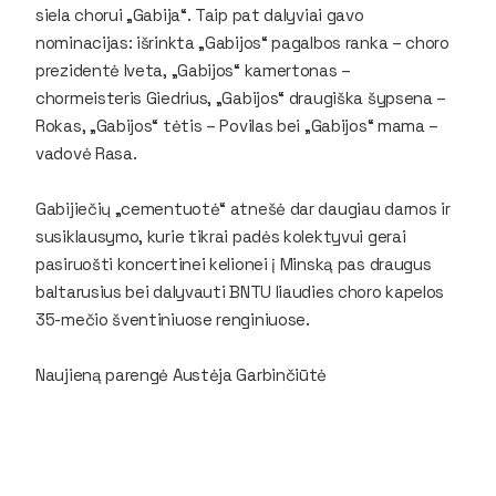
siela chorui „Gabija“. Taip pat dalyviai gavo
nominacijas: išrinkta „Gabijos“ pagalbos ranka – choro
prezidentė Iveta, „Gabijos“ kamertonas –
chormeisteris Giedrius, „Gabijos“ draugiška šypsena –
Rokas, „Gabijos“ tėtis – Povilas bei „Gabijos“ mama –
vadovė Rasa.
Gabijiečių „cementuotė“ atnešė dar daugiau darnos ir
susiklausymo, kurie tikrai padės kolektyvui gerai
pasiruošti koncertinei kelionei į Minską pas draugus
baltarusius bei dalyvauti BNTU liaudies choro kapelos
35-mečio šventiniuose renginiuose.
Naujieną parengė Austėja Garbinčiūtė