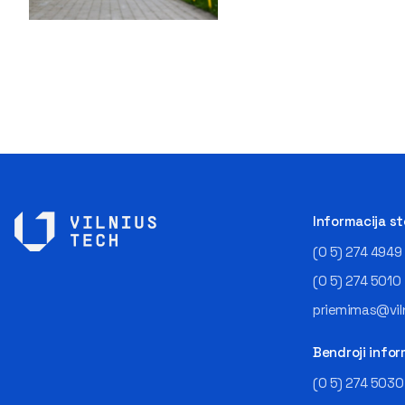
Informacija s
(0 5) 274 4949
(0 5) 274 5010
priemimas@viln
Bendroji infor
(0 5) 274 5030