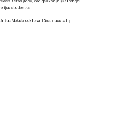
versitetas įrodė, kad gali kokybiškai rengti
nerijos studentus.
irtintus Mokslo doktorantūros nuostatų