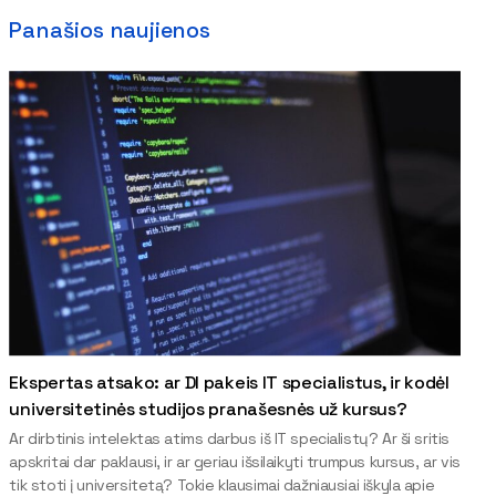
Panašios naujienos
Ekspertas atsako: ar DI pakeis IT specialistus, ir kodėl
universitetinės studijos pranašesnės už kursus?
Ar dirbtinis intelektas atims darbus iš IT specialistų? Ar ši sritis
apskritai dar paklausi, ir ar geriau išsilaikyti trumpus kursus, ar vis
tik stoti į universitetą? Tokie klausimai dažniausiai iškyla apie