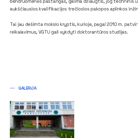
bendruomenės pastangas, galima džiaugtis, jog techninis uni
aukščiausios kvalifikacijos trečiosios pakopos aplinkos inži
Tai jau dešimta mokslo kryptis, kurioje, pagal 2010 m. patv
reikalavimus, VGTU gali vykdyti doktorantūros studijas.
GALERIJA