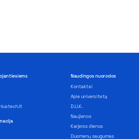
tojantiesiems
Naudingos nuorodos
Kontaktai
Apie universitetą
iustech.lt
D.U.K.
Naujienos
macija
Karjeros dienos
Duomenų saugumas