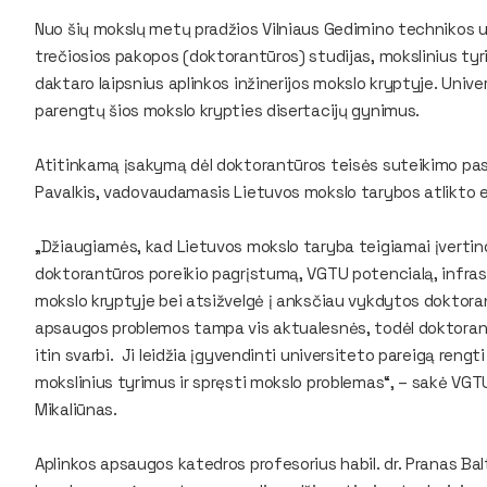
Nuo šių mokslų metų pradžios Vilniaus Gedimino technikos u
trečiosios pakopos (doktorantūros) studijas, mokslinius tyri
daktaro laipsnius aplinkos inžinerijos mokslo kryptyje. Unive
parengtų šios mokslo krypties disertacijų gynimus.
Atitinkamą įsakymą dėl doktorantūros teisės suteikimo pasi
Pavalkis, vadovaudamasis Lietuvos mokslo tarybos atlikto e
„Džiaugiamės, kad Lietuvos mokslo taryba teigiamai įvertino
doktorantūros poreikio pagrįstumą, VGTU potencialą, infrast
mokslo kryptyje bei atsižvelgė į anksčiau vykdytos doktor
apsaugos problemos tampa vis aktualesnės, todėl doktorant
itin svarbi. Ji leidžia įgyvendinti universiteto pareigą rengt
mokslinius tyrimus ir spręsti mokslo problemas“, – sakė VGT
Mikaliūnas.
Aplinkos apsaugos katedros profesorius habil. dr. Pranas B