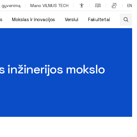
ą gyvenimą
Mano VILNIUS TECH
EN
os
Mokslas ir inovacijos
Verslui
Fakultetai
s inžinerijos mokslo