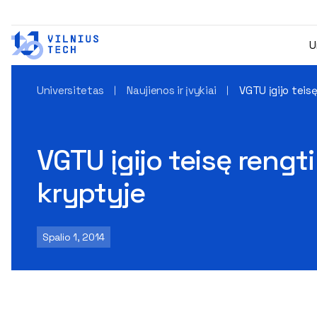
U
Universitetas
Naujienos ir įvykiai
VGTU įgijo teis
VGTU įgijo teisę rengt
kryptyje
Spalio 1, 2014