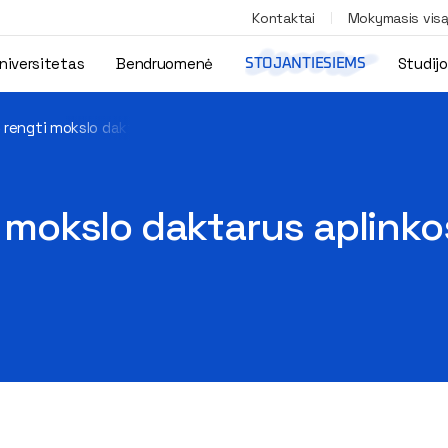
Kontaktai
Mokymasis vis
niversitetas
Bendruomenė
Studij
STOJANTIESIEMS
ę rengti mokslo daktarus aplinkos inžinerijos mokslo kryptyje
i mokslo daktarus aplinko