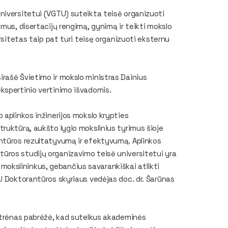
niversitetui (VGTU) suteikta teisė organizuoti
mus, disertacijų rengimą, gynimą ir teikti mokslo
rsitetas taip pat turi teisę organizuoti eksternu
rašė Švietimo ir mokslo ministras Dainius
kspertinio vertinimo išvadomis.
 aplinkos inžinerijos mokslo krypties
ruktūrą, aukšto lygio mokslinius tyrimus šioje
antūros rezultatyvumą ir efektyvumą. Aplinkos
ūros studijų organizavimo teisė universitetui yra
i mokslininkus, gebančius savarankiškai atlikti
U Doktorantūros skyriaus vedėjas doc. dr. Šarūnas
altrėnas pabrėžė, kad sutelkus akademinės