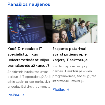
Panašios naujienos
Kodėl DI nepakeis IT
Eksperto patarimai
specialistų, ir kuo
svarstantiems apie
universitetinės studijos
karjerą IT sektoriuje
pranašesnės už kursus?
Vis dar gajus mitas, jog
darbas IT sektoriuje – vien
Ar dirbtinis intelektas atims
programavimas, tačiau įgytas
darbus iš IT specialistų? Ar ši
informacinių mokslų
sritis apskritai dar paklausi, ir
išsilavinimas gali atverti kur
ar geriau išsilaikyti trumpus
Plačiau
kas daugiau durų ir net
kursus, ar vis tik stoti į
Plačiau
užauginti iki vadovų. Sparčiai
universitetą? Tokie klausimai
keičiantis technologijoms,
dažniausiai iškyla apie