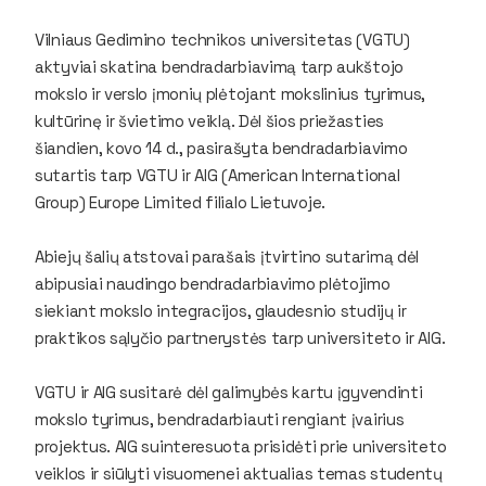
Vilniaus Gedimino technikos universitetas (VGTU)
aktyviai skatina bendradarbiavimą tarp aukštojo
mokslo ir verslo įmonių plėtojant mokslinius tyrimus,
kultūrinę ir švietimo veiklą. Dėl šios priežasties
šiandien, kovo 14 d., pasirašyta bendradarbiavimo
sutartis tarp VGTU ir AIG (American International
Group) Europe Limited filialo Lietuvoje.
Abiejų šalių atstovai parašais įtvirtino sutarimą dėl
abipusiai naudingo bendradarbiavimo plėtojimo
siekiant mokslo integracijos, glaudesnio studijų ir
praktikos sąlyčio partnerystės tarp universiteto ir AIG.
VGTU ir AIG susitarė dėl galimybės kartu įgyvendinti
mokslo tyrimus, bendradarbiauti rengiant įvairius
projektus. AIG suinteresuota prisidėti prie universiteto
veiklos ir siūlyti visuomenei aktualias temas studentų