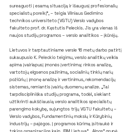
sureaguoti į esamą situaciją ir išaugusį profesionalių
specialistų poreikį“, – teigia Vilniaus Gedimino
technikos universiteto (VGTU) Verslo vadybos
fakulteto prof. dr. Kęstutis Peleckis. Jis yra vienas iš
naujos studijų programos – verslo analitikos – įkūrėjų.
Lietuvos ir tarptautiniame versle 16 metų darbo patirtį
sukaupusio K. Peleckio teigimu, verslo analitikų veikla
apima įvairiapusį įmonės įvertinimą: rinkos analizę,
vartotojų elgsenos pažinimą, socialinių tinklų narių
požiūrių į įmonę analizę ir vertinimus, rekomendacijų
sistemas, remiantis įvairių duomenų analize. „Tai
tarpdiscipliniška studijų programa, todėl, siekiant
užtikrinti aukščiausią verslo analitikos specialistų
parengimo kokybę, sujungtos trijų VGTU fakultetų –
Verslo vadybos, Fundamentinių mokslų ir Kūrybinių
industrijų – pajėgos. Į programos kūrimą įsitraukė ir
tokios organizacijos kaip „IBM Lietuva“, „Alnos“ grupė,