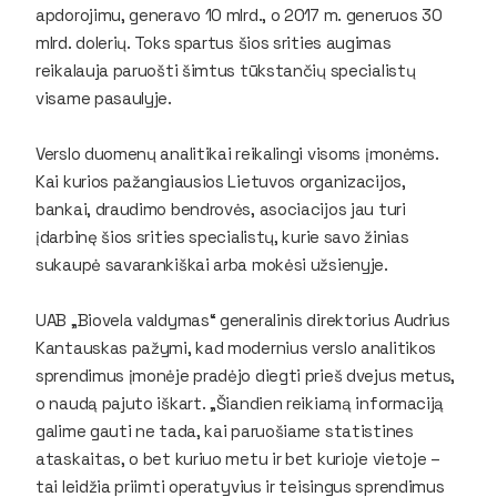
apdorojimu, generavo 10 mlrd., o 2017 m. generuos 30
mlrd. dolerių. Toks spartus šios srities augimas
reikalauja paruošti šimtus tūkstančių specialistų
visame pasaulyje.
Verslo duomenų analitikai reikalingi visoms įmonėms.
Kai kurios pažangiausios Lietuvos organizacijos,
bankai, draudimo bendrovės, asociacijos jau turi
įdarbinę šios srities specialistų, kurie savo žinias
sukaupė savarankiškai arba mokėsi užsienyje.
UAB „Biovela valdymas“ generalinis direktorius Audrius
Kantauskas pažymi, kad modernius verslo analitikos
sprendimus įmonėje pradėjo diegti prieš dvejus metus,
o naudą pajuto iškart. „Šiandien reikiamą informaciją
galime gauti ne tada, kai paruošiame statistines
ataskaitas, o bet kuriuo metu ir bet kurioje vietoje –
tai leidžia priimti operatyvius ir teisingus sprendimus