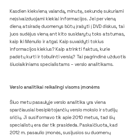
Kasdien kiekvieną valandą, minutę, sekundę sukuriami
neįsivaizduojami kiekiai informacijos. Jei per vieną
dieną atsiradę duomenys būtų įrašyti į DVD diskus, tai
juos sudėjus vieną ant kito susidarytų toks atstumas,
kaip iki Mėnulio ir atgal. Kaip suvaldyti tokius
informacijos kiekius? Kaip atrinkti faktus, kurie
padėtų kurti ir tobulinti verslą? Tai pagrindinė užduotis
šiuolaikiniams specialistams – verslo analitikams.
Verslo analitikai reikalingi visoms įmonėms
Šiuo metu pasaulyje verslo analitika yra viena
sparčiausiai besiplėtojančių verslo mokslo ir studijų
sričių. Ji susiformavo tik apie 2010 metus, tad šių
specialistų era dar tik prasideda. Paskaičiuota, kad
2012 m. pasaulio įmonės, susijusios su duomenų