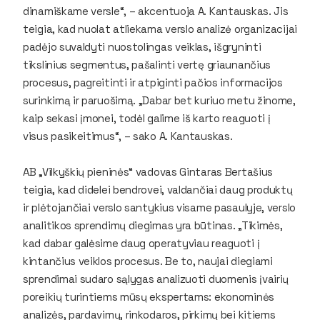
dinamiškame versle“, – akcentuoja A. Kantauskas. Jis
teigia, kad nuolat atliekama verslo analizė organizacijai
padėjo suvaldyti nuostolingas veiklas, išgryninti
tikslinius segmentus, pašalinti vertę griaunančius
procesus, pagreitinti ir atpiginti pačios informacijos
surinkimą ir paruošimą. „Dabar bet kuriuo metu žinome,
kaip sekasi įmonei, todėl galime iš karto reaguoti į
visus pasikeitimus“, – sako A. Kantauskas.
AB „Vilkyškių pieninės“ vadovas Gintaras Bertašius
teigia, kad didelei bendrovei, valdančiai daug produktų
ir plėtojančiai verslo santykius visame pasaulyje, verslo
analitikos sprendimų diegimas yra būtinas. „Tikimės,
kad dabar galėsime daug operatyviau reaguoti į
kintančius veiklos procesus. Be to, naujai diegiami
sprendimai sudaro sąlygas analizuoti duomenis įvairių
poreikių turintiems mūsų ekspertams: ekonominės
analizės, pardavimų, rinkodaros, pirkimų bei kitiems