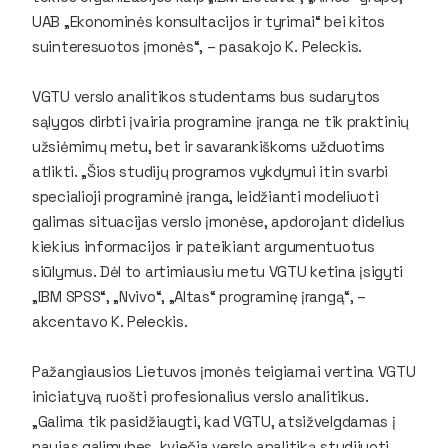
UAB „Ekonominės konsultacijos ir tyrimai“ bei kitos
suinteresuotos įmonės“, – pasakojo K. Peleckis.
VGTU verslo analitikos studentams bus sudarytos
sąlygos dirbti įvairia programine įranga ne tik praktinių
užsiėmimų metu, bet ir savarankiškoms užduotims
atlikti. „Šios studijų programos vykdymui itin svarbi
specialioji programinė įranga, leidžianti modeliuoti
galimas situacijas verslo įmonėse, apdorojant didelius
kiekius informacijos ir pateikiant argumentuotus
siūlymus. Dėl to artimiausiu metu VGTU ketina įsigyti
„IBM SPSS“, „Nvivo“, „Altas“ programinę įrangą“, –
akcentavo K. Peleckis.
Pažangiausios Lietuvos įmonės teigiamai vertina VGTU
iniciatyvą ruošti profesionalius verslo analitikus.
„Galima tik pasidžiaugti, kad VGTU, atsižvelgdamas į
naujas galimybes, kviečia verslo analitiką studijuoti