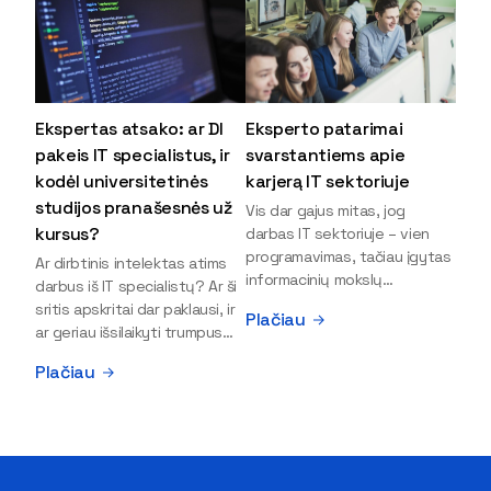
Ekspertas atsako: ar DI
Eksperto patarimai
pakeis IT specialistus, ir
svarstantiems apie
kodėl universitetinės
karjerą IT sektoriuje
studijos pranašesnės už
Vis dar gajus mitas, jog
kursus?
darbas IT sektoriuje – vien
programavimas, tačiau įgytas
Ar dirbtinis intelektas atims
informacinių mokslų
darbus iš IT specialistų? Ar ši
išsilavinimas gali atverti kur
sritis apskritai dar paklausi, ir
Plačiau
kas daugiau durų ir net
ar geriau išsilaikyti trumpus
užauginti iki vadovų. Sparčiai
kursus, ar vis tik stoti į
Plačiau
keičiantis technologijoms,
universitetą? Tokie klausimai
šiandien darbo rinkoje trūksta
dažniausiai iškyla apie
dirbtinio intelekto (DI),
informacinių technologijų
kibernetinio saugumo,
studijas svarstantiems
debesijos ekspertų,
jaunuoliams. Iš šiuos ir kitus
duomenų analitikų.