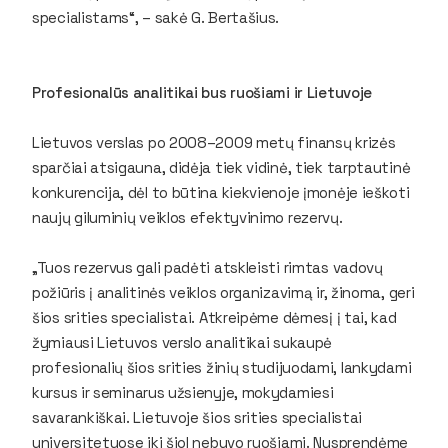
specialistams“, – sakė G. Bertašius.
Profesionalūs analitikai bus ruošiami ir Lietuvoje
Lietuvos verslas po 2008–2009 metų finansų krizės
sparčiai atsigauna, didėja tiek vidinė, tiek tarptautinė
konkurencija, dėl to būtina kiekvienoje įmonėje ieškoti
naujų giluminių veiklos efektyvinimo rezervų.
„Tuos rezervus gali padėti atskleisti rimtas vadovų
požiūris į analitinės veiklos organizavimą ir, žinoma, geri
šios srities specialistai. Atkreipėme dėmesį į tai, kad
žymiausi Lietuvos verslo analitikai sukaupė
profesionalių šios srities žinių studijuodami, lankydami
kursus ir seminarus užsienyje, mokydamiesi
savarankiškai. Lietuvoje šios srities specialistai
universitetuose iki šiol nebuvo ruošiami. Nusprendėme