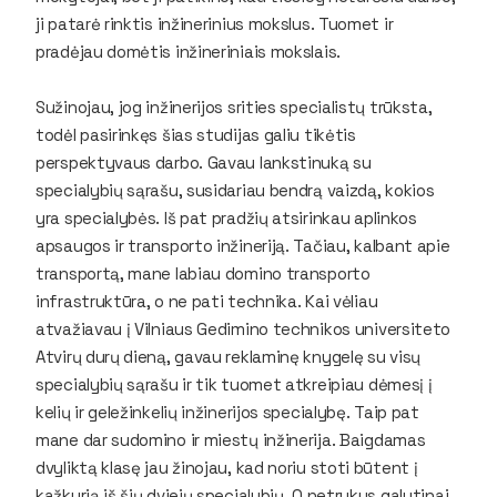
ji patarė rinktis inžinerinius mokslus. Tuomet ir
pradėjau domėtis inžineriniais mokslais.
Sužinojau, jog inžinerijos srities specialistų trūksta,
todėl pasirinkęs šias studijas galiu tikėtis
perspektyvaus darbo. Gavau lankstinuką su
specialybių sąrašu, susidariau bendrą vaizdą, kokios
yra specialybės. Iš pat pradžių atsirinkau aplinkos
apsaugos ir transporto inžineriją. Tačiau, kalbant apie
transportą, mane labiau domino transporto
infrastruktūra, o ne pati technika. Kai vėliau
atvažiavau į Vilniaus Gedimino technikos universiteto
Atvirų durų dieną, gavau reklaminę knygelę su visų
specialybių sąrašu ir tik tuomet atkreipiau dėmesį į
kelių ir geležinkelių inžinerijos specialybę. Taip pat
mane dar sudomino ir miestų inžinerija. Baigdamas
dvyliktą klasę jau žinojau, kad noriu stoti būtent į
kažkurią iš šių dviejų specialybių. O netrukus galutinai