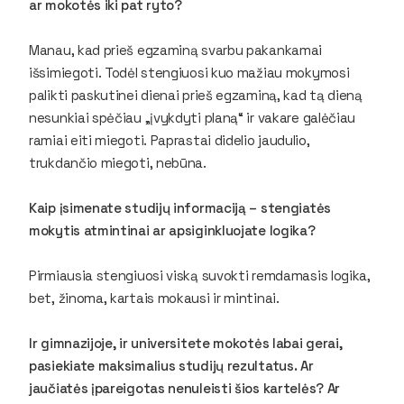
ar mokotės iki pat ryto?
Manau, kad prieš egzaminą svarbu pakankamai
išsimiegoti. Todėl stengiuosi kuo mažiau mokymosi
palikti paskutinei dienai prieš egzaminą, kad tą dieną
nesunkiai spėčiau „įvykdyti planą“ ir vakare galėčiau
ramiai eiti miegoti. Paprastai didelio jaudulio,
trukdančio miegoti, nebūna.
Kaip įsimenate studijų informaciją – stengiatės
mokytis atmintinai ar apsiginkluojate logika?
Pirmiausia stengiuosi viską suvokti remdamasis logika,
bet, žinoma, kartais mokausi ir mintinai.
Ir gimnazijoje, ir universitete mokotės labai gerai,
pasiekiate maksimalius studijų rezultatus. Ar
jaučiatės įpareigotas nenuleisti šios kartelės? Ar