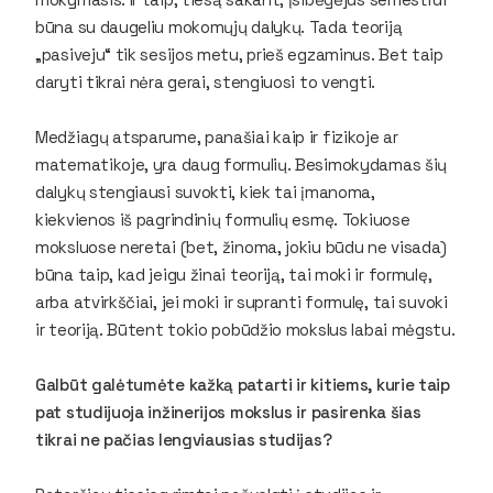
būna su daugeliu mokomųjų dalykų. Tada teoriją
„pasiveju“ tik sesijos metu, prieš egzaminus. Bet taip
daryti tikrai nėra gerai, stengiuosi to vengti.
Medžiagų atsparume, panašiai kaip ir fizikoje ar
matematikoje, yra daug formulių. Besimokydamas šių
dalykų stengiausi suvokti, kiek tai įmanoma,
kiekvienos iš pagrindinių formulių esmę. Tokiuose
moksluose neretai (bet, žinoma, jokiu būdu ne visada)
būna taip, kad jeigu žinai teoriją, tai moki ir formulę,
arba atvirkščiai, jei moki ir supranti formulę, tai suvoki
ir teoriją. Būtent tokio pobūdžio mokslus labai mėgstu.
Galbūt galėtumėte kažką patarti ir kitiems, kurie taip
pat studijuoja inžinerijos mokslus ir pasirenka šias
tikrai ne pačias lengviausias studijas?