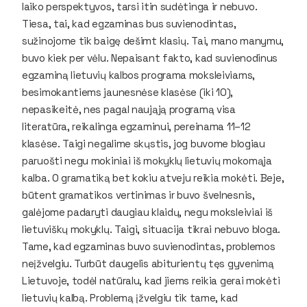
laiko perspektyvos, tarsi itin sudėtinga ir nebuvo.
Tiesa, tai, kad egzaminas bus suvienodintas,
sužinojome tik baigę dešimt klasių. Tai, mano manymu,
buvo kiek per vėlu. Nepaisant fakto, kad suvienodinus
egzaminą lietuvių kalbos programa moksleiviams,
besimokantiems jaunesnėse klasėse (iki 10),
nepasikeitė, nes pagal naująją programą visa
literatūra, reikalinga egzaminui, pereinama 11–12
klasėse. Taigi negalime skųstis, jog buvome blogiau
paruošti negu mokiniai iš mokyklų lietuvių mokomąja
kalba. O gramatiką bet kokiu atveju reikia mokėti. Beje,
būtent gramatikos vertinimas ir buvo švelnesnis,
galėjome padaryti daugiau klaidų, negu moksleiviai iš
lietuviškų mokyklų. Taigi, situacija tikrai nebuvo bloga.
Tame, kad egzaminas buvo suvienodintas, problemos
neįžvelgiu. Turbūt daugelis abiturientų tęs gyvenimą
Lietuvoje, todėl natūralu, kad jiems reikia gerai mokėti
lietuvių kalbą. Problemą įžvelgiu tik tame, kad