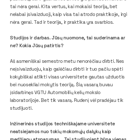
tai nėra gerai. Kita vertus, kai mokaisi teoriją, bet
nelabai įsivaizduoji, kaip visa tai atrodo praktikoje, irgi
nėra gerai. Tad ir teorija, ir praktika yra svarbios.
Studijos ir darbas. Jūsų nuomone, tai suderinama ar
ne? Kokia Jūsų patirtis?
Aš asmeniškai semestro metu nenorėčiau dirbti. Nes
neįsivaizduoju, kaip galėčiau dirbti ir tuo pačiu spėti
kokybiškai atlikti visas universitete gautas užduotis
bei nuosekliai mokytis teoriją. Šią vasarą buvau
įsidarbinęs VGTU Automobilių kelių mokslo
laboratorijoje. Bet tik vasarą. Rudenį vėl pradėjau tik
studijuoti.
Inžinerinės studijos techniškajame universitete
neatsiejamos nuo tokių mokomųjų dalykų kaip
medžiagų atsparumas… Tai studijuojant būna vienas