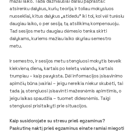
mažai laiko. Tada dažniausiai darau paprastai:
atsirenku dalykus, kurių teoriją ir toliau mokysiuos
nuosekliai, kitus dalykus „atidedu“ iki tol, kol vėl turėsiu
daugiau laiko, o per sesiją tą atsilikimą kompensuoju.
Tad sesijos metu daugiau dėmesio tenka skirti
dalykams, kuriems mažiau laiko skyriau semestro
metu.
Ir semestro, ir sesijos metu stengiuosi mokytis beveik
kiekvieną dieną, kartais po keletą valandų, kartais
trumpiau – kaip pavyksta. Dėl informacijos įsisavinimo
apimčių būna įvairiai – jeigu nereikia niekur skubėti, tai
tada ją stengiuosi įsisavinti mažesnėmis apimtimis, o
jeigu laikas spaudžia – tuomet didesnėmis. Taigi
stengiuosi prisitaikyti prie situacijos.
Kaip susidorojate su stresu prieš egzaminus?
Paskutinę naktį prieš egzaminus einate ramiai miegoti