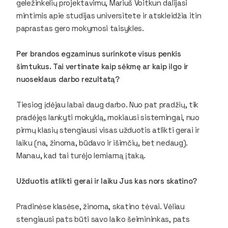
geležinkelių projektavimu, Mariuš Voitkun dalijasi
mintimis apie studijas universitete ir atskleidžia itin
paprastas gero mokymosi taisykles.
Per brandos egzaminus surinkote visus penkis
šimtukus. Tai vertinate kaip sėkmę ar kaip ilgo ir
nuoseklaus darbo rezultatą?
Tiesiog įdėjau labai daug darbo. Nuo pat pradžių, tik
pradėjęs lankyti mokyklą, mokiausi sistemingai, nuo
pirmų klasių stengiausi visas užduotis atlikti gerai ir
laiku (na, žinoma, būdavo ir išimčių, bet nedaug).
Manau, kad tai turėjo lemiamą įtaką.
Užduotis atlikti gerai ir laiku Jus kas nors skatino?
Pradinėse klasėse, žinoma, skatino tėvai. Vėliau
stengiausi pats būti savo laiko šeimininkas, pats