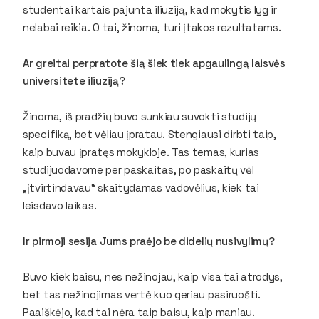
studentai kartais pajunta iliuziją, kad mokytis lyg ir
nelabai reikia. O tai, žinoma, turi įtakos rezultatams.
Ar greitai perpratote šią šiek tiek apgaulingą laisvės
universitete iliuziją?
Žinoma, iš pradžių buvo sunkiau suvokti studijų
specifiką, bet vėliau įpratau. Stengiausi dirbti taip,
kaip buvau įpratęs mokykloje. Tas temas, kurias
studijuodavome per paskaitas, po paskaitų vėl
„įtvirtindavau“ skaitydamas vadovėlius, kiek tai
leisdavo laikas.
Ir pirmoji sesija Jums praėjo be didelių nusivylimų?
Buvo kiek baisu, nes nežinojau, kaip visa tai atrodys,
bet tas nežinojimas vertė kuo geriau pasiruošti.
Paaiškėjo, kad tai nėra taip baisu, kaip maniau.