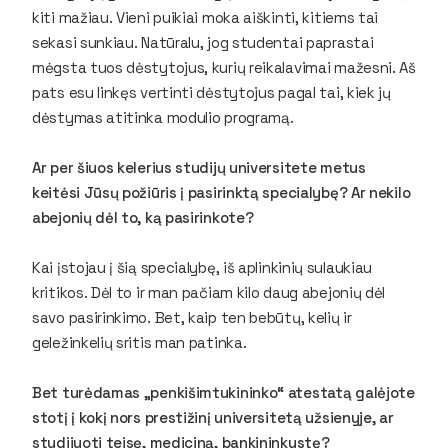
kiti mažiau. Vieni puikiai moka aiškinti, kitiems tai
sekasi sunkiau. Natūralu, jog studentai paprastai
mėgsta tuos dėstytojus, kurių reikalavimai mažesni. Aš
pats esu linkęs vertinti dėstytojus pagal tai, kiek jų
dėstymas atitinka modulio programą.
Ar per šiuos kelerius studijų universitete metus
keitėsi Jūsų požiūris į pasirinktą specialybę? Ar nekilo
abejonių dėl to, ką pasirinkote?
Kai įstojau į šią specialybę, iš aplinkinių sulaukiau
kritikos. Dėl to ir man pačiam kilo daug abejonių dėl
savo pasirinkimo. Bet, kaip ten bebūtų, kelių ir
geležinkelių sritis man patinka.
Bet turėdamas „penkišimtukininko“ atestatą galėjote
stotį į kokį nors prestižinį universitetą užsienyje, ar
studijuoti teisę, mediciną, bankininkystę?