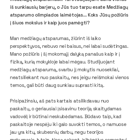
iš sunkiausių barjerų, o Jūs tuo tarpu esate M
edžiagų
atsparumo olimpiados laimėtojas… Koks Jūsų požiūris
į šiuos mokslus ir kaip juos pamėgti?
Man medžiagų atsparumas, žiūrint iš laiko
perspektyvos, nebuvo nei baisus, nei labai sudėtingas.
Mano požiūris į šį mokomąjį dalyką panašus kaip ir į
fiziką, kurią mokykloje labai mėgau. Studijuojant
medžiagų atsparumą, svarbu jį mokytis nuosekliai,
neatsiliekant nuo paskaitų, nes jeigu neišmokai vienos
temos, gali būti daug sunkiau suprasti kitą.
Prisipažinsiu, aš pats kartais atsilikdavau nuo
paskaitų, o geriausiai įsisavinu teoriją skaitydamas
vadovėlį ir būtinai neskubėdamas. Būdavo taip, kad
paskaitoje nespėju iki galo suvokti temos, o namuose
jau yra kitų, skubesnių darbų, negu teorijos
mokymasis. Ir taip, tiesą sakant, įsibėgėjus semestrui