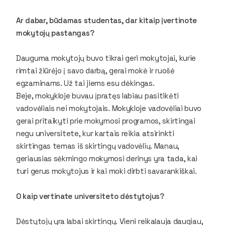
Ar dabar, būdamas studentas, dar kitaip įvertinote
mokytojų pastangas?
Dauguma mokytojų buvo tikrai geri mokytojai, kurie
rimtai žiūrėjo į savo darbą, gerai mokė ir ruošė
egzaminams. Už tai jiems esu dėkingas.
Beje, mokykloje buvau įpratęs labiau pasitikėti
vadovėliais nei mokytojais. Mokykloje vadovėliai buvo
gerai pritaikyti prie mokymosi programos, skirtingai
negu universitete, kur kartais reikia atsirinkti
skirtingas temas iš skirtingų vadovėlių. Manau,
geriausias sėkmingo mokymosi derinys yra tada, kai
turi gerus mokytojus ir kai moki dirbti savarankiškai.
O kaip vertinate universiteto dėstytojus?
Dėstytojų yra labai skirtingų. Vieni reikalauja daugiau,