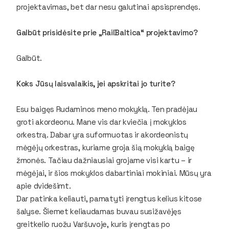
projektavimas, bet dar nesu galutinai apsisprendęs.
Galbūt prisidėsite prie „RailBaltica“ projektavimo?
Galbūt.
Koks Jūsų laisvalaikis, jei apskritai jo turite?
Esu baigęs Rudaminos meno mokyklą. Ten pradėjau
groti akordeonu. Mane vis dar kviečia į mokyklos
orkestrą. Dabar yra suformuotas ir akordeonistų
mėgėjų orkestras, kuriame groja šią mokyklą baigę
žmonės. Tačiau dažniausiai grojame visi kartu – ir
mėgėjai, ir šios mokyklos dabartiniai mokiniai. Mūsų yra
apie dvidešimt.
Dar patinka keliauti, pamatyti įrengtus kelius kitose
šalyse. Šiemet keliaudamas buvau susižavėjęs
greitkelio ruožu Varšuvoje, kuris įrengtas po