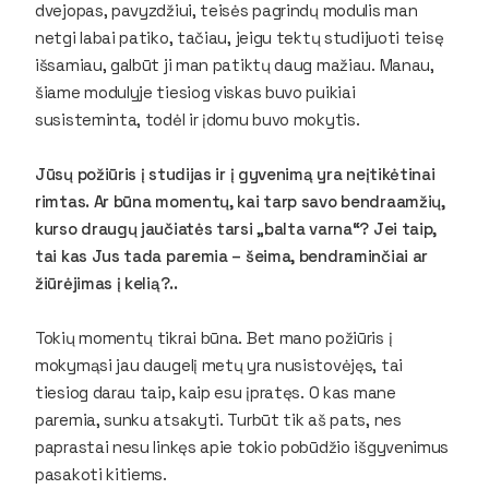
dvejopas, pavyzdžiui, teisės pagrindų modulis man
netgi labai patiko, tačiau, jeigu tektų studijuoti teisę
išsamiau, galbūt ji man patiktų daug mažiau. Manau,
šiame modulyje tiesiog viskas buvo puikiai
susisteminta, todėl ir įdomu buvo mokytis.
Jūsų požiūris į studijas ir į gyvenimą yra neįtikėtinai
rimtas. Ar būna momentų, kai tarp savo bendraamžių,
kurso draugų jaučiatės tarsi „balta varna“? Jei taip,
tai kas Jus tada paremia – šeima, bendraminčiai ar
žiūrėjimas į kelią?..
Tokių momentų tikrai būna. Bet mano požiūris į
mokymąsi jau daugelį metų yra nusistovėjęs, tai
tiesiog darau taip, kaip esu įpratęs. O kas mane
paremia, sunku atsakyti. Turbūt tik aš pats, nes
paprastai nesu linkęs apie tokio pobūdžio išgyvenimus
pasakoti kitiems.