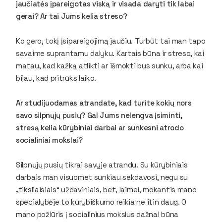
jaučiatės įpareigotas viską ir visada daryti tik labai
gerai? Ar tai Jums kelia streso?
Ko gero, tokį įsipareigojimą jaučiu. Turbūt tai man tapo
savaime suprantamu dalyku. Kartais būna ir streso, kai
matau, kad kažką atlikti ar išmokti bus sunku, arba kai
bijau, kad pritrūks laiko.
Ar studijuodamas atrandate, kad turite kokių nors
savo silpnųjų pusių? Gal Jums nelengva įsiminti,
stresą kelia kūrybiniai darbai ar sunkesni atrodo
socialiniai mokslai?
Silpnųjų pusių tikrai savyje atrandu. Su kūrybiniais
darbais man visuomet sunkiau sekdavosi, negu su
„tiksliaisiais“ uždaviniais, bet, laimei, mokantis mano
specialybėje to kūrybiškumo reikia ne itin daug. O
mano požiūris į socialinius mokslus dažnai būna