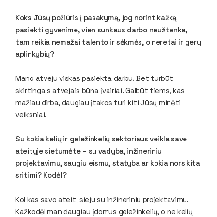
Koks Jūsų požiūris į pasakymą, jog norint kažką
pasiekti gyvenime, vien sunkaus darbo neužtenka,
tam reikia nemažai talento ir sėkmės, o neretai ir gerų
aplinkybių?
Mano atveju viskas pasiekta darbu. Bet turbūt
skirtingais atvejais būna įvairiai. Galbūt tiems, kas
mažiau dirba, daugiau įtakos turi kiti Jūsų minėti
veiksniai.
Su kokia kelių ir geležinkelių sektoriaus veikla save
ateityje sietumėte – su vadyba, inžineriniu
projektavimu, saugiu eismu, statyba ar kokia nors kita
sritimi? Kodėl?
Kol kas savo ateitį sieju su inžineriniu projektavimu.
Kažkodėl man daugiau įdomus geležinkelių, o ne kelių