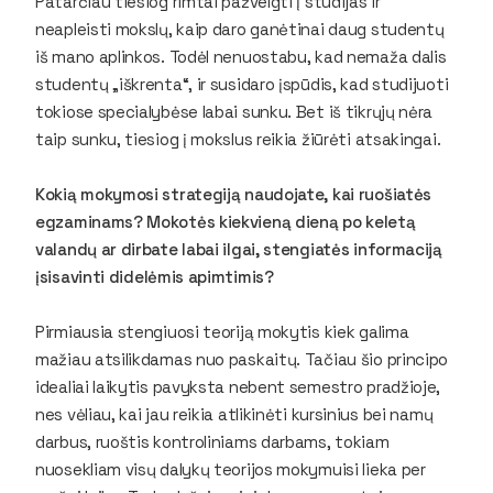
Patarčiau tiesiog rimtai pažvelgti į studijas ir
neapleisti mokslų, kaip daro ganėtinai daug studentų
iš mano aplinkos. Todėl nenuostabu, kad nemaža dalis
studentų „iškrenta“, ir susidaro įspūdis, kad studijuoti
tokiose specialybėse labai sunku. Bet iš tikrųjų nėra
taip sunku, tiesiog į mokslus reikia žiūrėti atsakingai.
Kokią mokymosi strategiją naudojate, kai ruošiatės
egzaminams? Mokotės kiekvieną dieną po keletą
valandų ar dirbate labai ilgai, stengiatės informaciją
įsisavinti didelėmis apimtimis?
Pirmiausia stengiuosi teoriją mokytis kiek galima
mažiau atsilikdamas nuo paskaitų. Tačiau šio principo
idealiai laikytis pavyksta nebent semestro pradžioje,
nes vėliau, kai jau reikia atlikinėti kursinius bei namų
darbus, ruoštis kontroliniams darbams, tokiam
nuosekliam visų dalykų teorijos mokymuisi lieka per