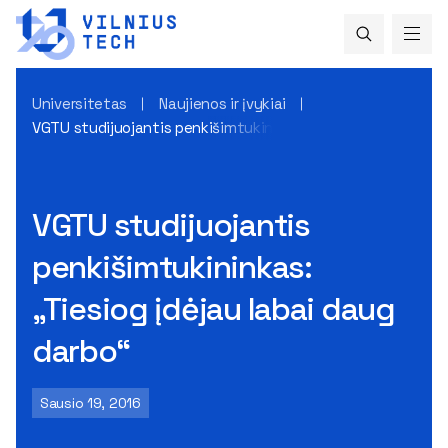
Universitetas
Naujienos ir įvykiai
VGTU studijuojantis penkišimtukininkas: „Tiesiog įdėjau lab
VGTU studijuojantis
penkišimtukininkas:
„Tiesiog įdėjau labai daug
darbo“
Sausio 19, 2016