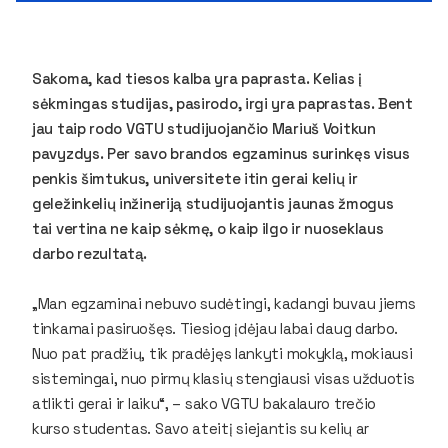
Sakoma, kad tiesos kalba yra paprasta. Kelias į
sėkmingas studijas, pasirodo, irgi yra paprastas. Bent
jau taip rodo VGTU studijuojančio Mariuš Voitkun
pavyzdys. Per savo brandos egzaminus surinkęs visus
penkis šimtukus, universitete itin gerai kelių ir
geležinkelių inžineriją studijuojantis jaunas žmogus
tai vertina ne kaip sėkmę, o kaip ilgo ir nuoseklaus
darbo rezultatą.
„Man egzaminai nebuvo sudėtingi, kadangi buvau jiems
tinkamai pasiruošęs. Tiesiog įdėjau labai daug darbo.
Nuo pat pradžių, tik pradėjęs lankyti mokyklą, mokiausi
sistemingai, nuo pirmų klasių stengiausi visas užduotis
atlikti gerai ir laiku“, – sako VGTU bakalauro trečio
kurso studentas. Savo ateitį siejantis su kelių ar