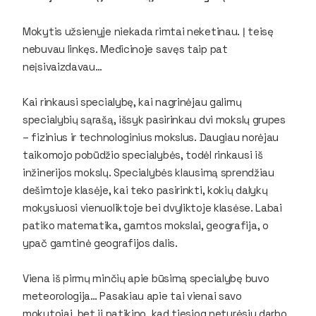
Mokytis užsienyje niekada rimtai neketinau. Į teisę
nebuvau linkęs. Medicinoje savęs taip pat
neįsivaizdavau…
Kai rinkausi specialybę, kai nagrinėjau galimų
specialybių sąrašą, išsyk pasirinkau dvi mokslų grupes
– fizinius ir technologinius mokslus. Daugiau norėjau
taikomojo pobūdžio specialybės, todėl rinkausi iš
inžinerijos mokslų. Specialybės klausimą sprendžiau
dešimtoje klasėje, kai teko pasirinkti, kokių dalykų
mokysiuosi vienuoliktoje bei dvyliktoje klasėse. Labai
patiko matematika, gamtos mokslai, geografija, o
ypač gamtinė geografijos dalis.
Viena iš pirmų minčių apie būsimą specialybę buvo
meteorologija… Pasakiau apie tai vienai savo
mokytojai, bet ji patikino, kad tiesiog neturėsiu darbo,