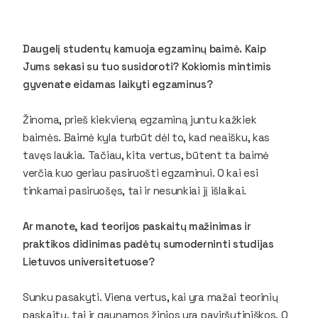
Daugelį studentų kamuoja egzaminų baimė. Kaip
Jums sekasi su tuo susidoroti? Kokiomis mintimis
gyvenate eidamas laikyti egzaminus?
Žinoma, prieš kiekvieną egzaminą juntu kažkiek
baimės. Baimė kyla turbūt dėl to, kad neaišku, kas
tavęs laukia. Tačiau, kita vertus, būtent ta baimė
verčia kuo geriau pasiruošti egzaminui. O kai esi
tinkamai pasiruošęs, tai ir nesunkiai jį išlaikai.
Ar manote, kad teorijos paskaitų mažinimas ir
praktikos didinimas padėtų sumoderninti studijas
Lietuvos universitetuose?
Sunku pasakyti. Viena vertus, kai yra mažai teorinių
paskaitų, tai ir gaunamos žinios yra paviršutiniškos. O