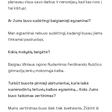
planavau visus savo darbus ir nenorėjau, kad kas nors į
tai kištųsi.
Ar Jums buvo sudėtingi baigiamieji egzaminai?
Man egzaminai nebuvo sudėtingi, kadangi buvau jiems
tinkamai pasiruošęs.
Kokią mokyklą baigėte?
Baigiau Vilniaus rajono Rudaminos Ferdinando Ruščico
gimnaziją lenkų mokomąja kalba.
Turbūt buvote pirmieji abiturientai, kurie laikė
suvienodintą lietuvių kalbos egzaminą… Koks Jums
buvo taikomas vertinimas?
Mums vertinimas buvo šiek tiek švelnesnis. Žiūrint iš