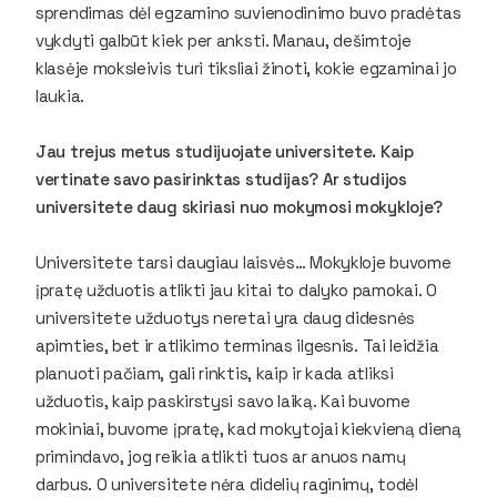
sprendimas dėl egzamino suvienodinimo buvo pradėtas
vykdyti galbūt kiek per anksti. Manau, dešimtoje
klasėje moksleivis turi tiksliai žinoti, kokie egzaminai jo
laukia.
Jau trejus metus studijuojate universitete. Kaip
vertinate savo pasirinktas studijas? Ar studijos
universitete daug skiriasi nuo mokymosi mokykloje?
Universitete tarsi daugiau laisvės… Mokykloje buvome
įpratę užduotis atlikti jau kitai to dalyko pamokai. O
universitete užduotys neretai yra daug didesnės
apimties, bet ir atlikimo terminas ilgesnis. Tai leidžia
planuoti pačiam, gali rinktis, kaip ir kada atliksi
užduotis, kaip paskirstysi savo laiką. Kai buvome
mokiniai, buvome įpratę, kad mokytojai kiekvieną dieną
primindavo, jog reikia atlikti tuos ar anuos namų
darbus. O universitete nėra didelių raginimų, todėl