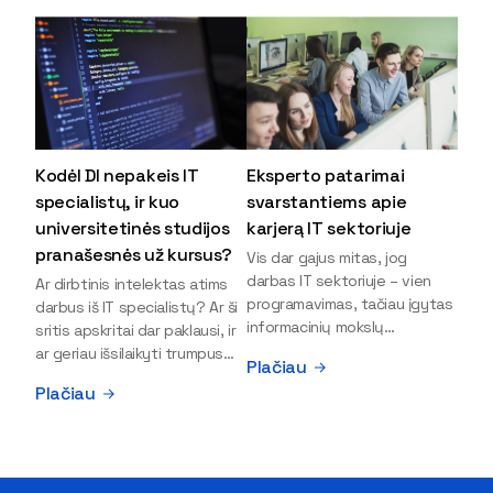
Kodėl DI nepakeis IT
Eksperto patarimai
specialistų, ir kuo
svarstantiems apie
universitetinės studijos
karjerą IT sektoriuje
pranašesnės už kursus?
Vis dar gajus mitas, jog
darbas IT sektoriuje – vien
Ar dirbtinis intelektas atims
programavimas, tačiau įgytas
darbus iš IT specialistų? Ar ši
informacinių mokslų
sritis apskritai dar paklausi, ir
išsilavinimas gali atverti kur
ar geriau išsilaikyti trumpus
Plačiau
kas daugiau durų ir net
kursus, ar vis tik stoti į
Plačiau
užauginti iki vadovų. Sparčiai
universitetą? Tokie klausimai
keičiantis technologijoms,
dažniausiai iškyla apie
šiandien darbo rinkoje trūksta
informacinių technologijų
dirbtinio intelekto (DI),
studijas svarstantiems
kibernetinio saugumo,
jaunuoliams. Iš šiuos ir kitus