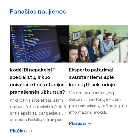
Panašios naujienos
Kodėl DI nepakeis IT
Eksperto patarimai
specialistų, ir kuo
svarstantiems apie
universitetinės studijos
karjerą IT sektoriuje
pranašesnės už kursus?
Vis dar gajus mitas, jog
darbas IT sektoriuje – vien
Ar dirbtinis intelektas atims
programavimas, tačiau įgytas
darbus iš IT specialistų? Ar ši
informacinių mokslų
sritis apskritai dar paklausi, ir
išsilavinimas gali atverti kur
ar geriau išsilaikyti trumpus
Plačiau
kas daugiau durų ir net
kursus, ar vis tik stoti į
Plačiau
užauginti iki vadovų. Sparčiai
universitetą? Tokie klausimai