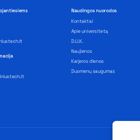
tojantiesiems
Naudingos nuorodos
Kontaktai
Apie universitetą
iustech.lt
D.U.K.
Naujienos
macija
Karjeros dienos
Duomenų saugumas
lniustech.lt