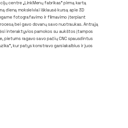
cijų centre „LinkMenų fabrikas“ pirmą kartą
mą dieną moksleiviai išklausė kursą apie 3D
vingame fotografavimo ir filmavimo įterpiant
procesą bei gavo dovanų savo nuotraukas. Antrąją
usėsi interaktyvios pamokos su aukštos įtampos
lente, pietums ragavo savo pačių CNC spausdintus
ika“, kur patys konstravo garsiakalbius ir juos