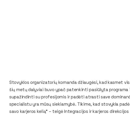
Stovyklos organizatorių komanda džiaugėsi, kad kasmet vis 
šių metų dalyviai buvo ypač patenkinti pasiūlyta programa ir
supažindinti su profesijomis ir padėti atrasti save dominanči
specialistu yra mūsų siekiamybė. Tikime, kad stovykla padės
savo karjeros kelią“ – teigė Integracijos ir karjeros direkcijos