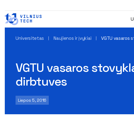
U
Universitetas
Naujienos ir įvykiai
VGTU vasaros st
VGTU vasaros stovykla
dirbtuves
Liepos 5, 2016