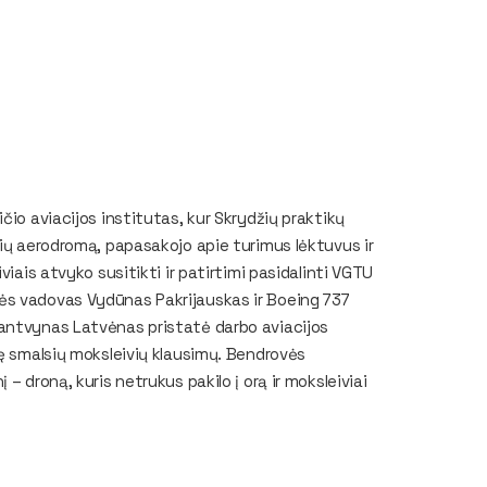
čio aviacijos institutas, kur Skrydžių praktikų
kių aerodromą, papasakojo apie turimus lėktuvus ir
viais atvyko susitikti ir patirtimi pasidalinti VGTU
ės vadovas Vydūnas Pakrijauskas ir Boeing 737
Mantvynas Latvėnas pristatė darbo aviacijos
bę smalsių moksleivių klausimų. Bendrovės
– droną, kuris netrukus pakilo į orą ir moksleiviai