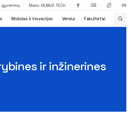
ą gyvenimą
Mano VILNIUS TECH
EN
os
Mokslas ir inovacijos
Verslui
Fakultetai
ybines ir inžinerines