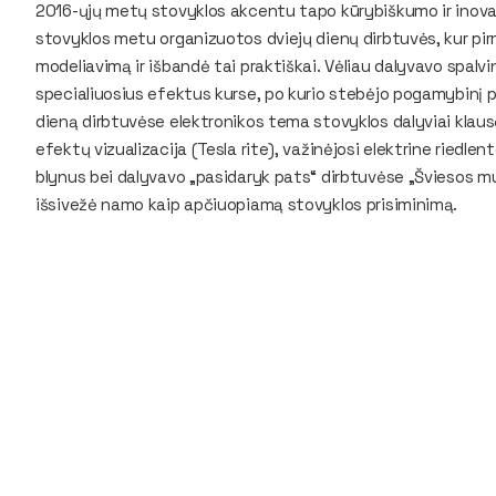
2016-ųjų metų stovyklos akcentu tapo kūrybiškumo ir inova
stovyklos metu organizuotos dviejų dienų dirbtuvės, kur pir
modeliavimą ir išbandė tai praktiškai. Vėliau dalyvavo spal
specialiuosius efektus kurse, po kurio stebėjo pogamybinį 
dieną dirbtuvėse elektronikos tema stovyklos dalyviai kla
efektų vizualizacija (Tesla rite), važinėjosi elektrine ried
blynus bei dalyvavo „pasidaryk pats“ dirbtuvėse „Šviesos muz
išsivežė namo kaip apčiuopiamą stovyklos prisiminimą.