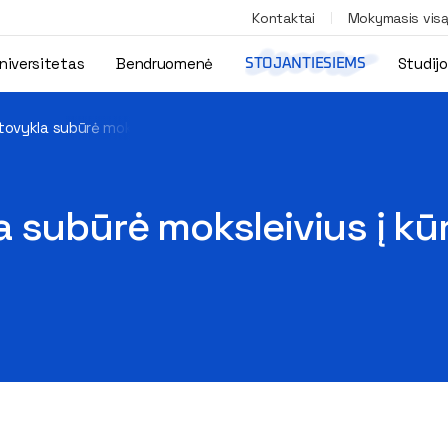
Kontaktai
Mokymasis vis
niversitetas
Bendruomenė
Studij
STOJANTIESIEMS
ovykla subūrė moksleivius į kūrybines ir inžinerines dirbtuves
 subūrė moksleivius į kūr