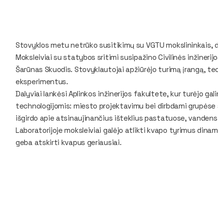
Stovyklos metu netrūko susitikimų su VGTU mokslininkais, dės
Moksleiviai su statybos sritimi susipažino Civilinės inžinerij
Šarūnas Skuodis. Stovyklautojai apžiūrėjo turimą įrangą, tec
eksperimentus.
Dalyviai lankėsi Aplinkos inžinerijos fakultete, kur turėjo g
technologijomis: miesto projektavimu bei dirbdami grupėse s
išgirdo apie atsinaujinančius išteklius pastatuose, vandens
Laboratorijoje moksleiviai galėjo atlikti kvapo tyrimus dinami
geba atskirti kvapus geriausiai.