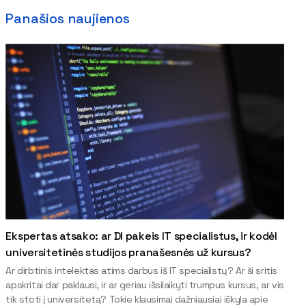
Panašios naujienos
Ekspertas atsako: ar DI pakeis IT specialistus, ir kodėl
universitetinės studijos pranašesnės už kursus?
Ar dirbtinis intelektas atims darbus iš IT specialistų? Ar ši sritis
apskritai dar paklausi, ir ar geriau išsilaikyti trumpus kursus, ar vis
tik stoti į universitetą? Tokie klausimai dažniausiai iškyla apie