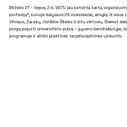
Birželio 27 – liepos 2 d. VGTU jau ketvirtą kartą organizuo
profesiją“, kurioje dalyvavo 24 moksleiviai, atvykę iš visos
Vilniaus, Zarasų, Joniškio Šilalės ir kitų vietovių. Šiemet da
progą pajusti universiteto pulsą – gyveno bendrabutyje, d
programoje ir atliko praktines tarpdisciplinines užduotis.