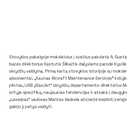
Stovyklos pabaigoje moksleivius į svečius pakvietė A. Gustai
bazės direktorius Kęstutis Šilkaitis dalyviams parodė Kyviš
skrydžių valdymą. Pirmą kartą stovyklos istorijoje su mokslei
absolventai. „Kaunas Aircraft Maintenance Services“ kokyb
pilotas, UAB „KlasJet“ skrydžių departamento direktorius 
srityje specifiką, naujausias tendencijas ir atsakė į daugy
„Laserpas“ vadovas Mantas Vaskela atsivežė bepilotį įrenginį 
galėjo jį patys valdyti.