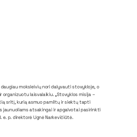
daugiau moksleivių nori dalyvauti stovykloje, o
 organizuotu laisvalaikiu. „Stovyklos misija –
ą sritį, kurią asmuo pamiltų ir siektų tapti
 jaunuoliams atsakingai ir apgalvotai pasirinkti
 l. e. p. direktorė Ugnė Narkevičiūtė.