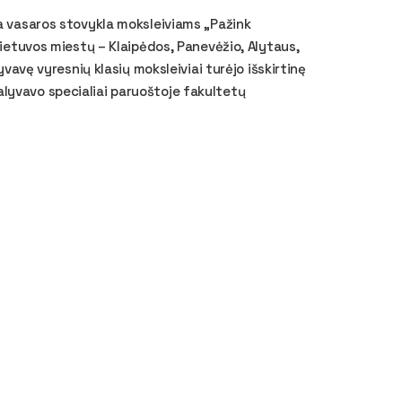
ta vasaros stovykla moksleiviams „Pažink
 Lietuvos miestų – Klaipėdos, Panevėžio, Alytaus,
lyvavę vyresnių klasių moksleiviai turėjo išskirtinę
alyvavo specialiai paruoštoje fakultetų