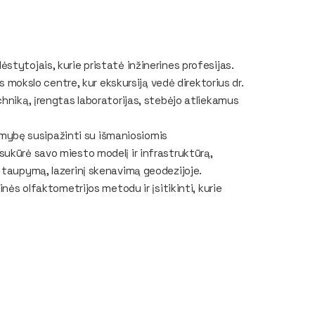
tytojais, kurie pristatė inžinerines profesijas.
os mokslo centre, kur ekskursiją vedė direktorius dr.
hniką, įrengtas laboratorijas, stebėjo atliekamus
alimybę susipažinti su išmaniosiomis
ukūrė savo miesto modelį ir infrastruktūrą,
 taupymą, lazerinį skenavimą geodezijoje.
nės olfaktometrijos metodu ir įsitikinti, kurie