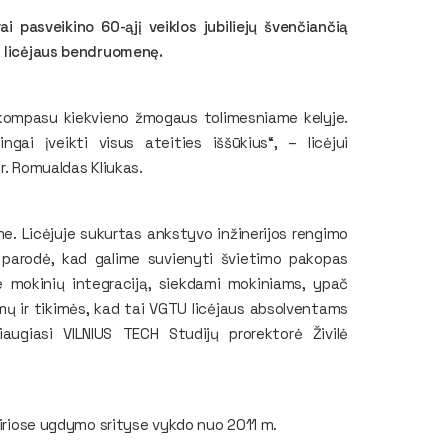
pasveikino 60-ąjį veiklos jubiliejų švenčiančią
os licėjaus bendruomenę.
 kompasu kiekvieno žmogaus tolimesniame kelyje.
ai įveikti visus ateities iššūkius“, – licėjui
dr. Romualdas Kliukas.
me. Licėjuje sukurtas ankstyvo inžinerijos rengimo
parodė, kad galime suvienyti švietimo pakopas
ame mokinių integraciją, siekdami mokiniams, ypač
mų ir tikimės, kad tai VGTU licėjaus absolventams
augiasi VILNIUS TECH Studijų prorektorė Živilė
airiose ugdymo srityse vykdo nuo 2011 m.