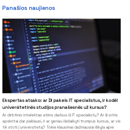
Panašios naujienos
Ekspertas atsako: ar DI pakeis IT specialistus, ir kodėl
universitetinės studijos pranašesnės už kursus?
Ar dirbtinis intelektas atims darbus iš IT specialistų? Ar ši sritis
apskritai dar paklausi, ir ar geriau išsilaikyti trumpus kursus, ar vis
tik stoti į universitetą? Tokie klausimai dažniausiai iškyla apie