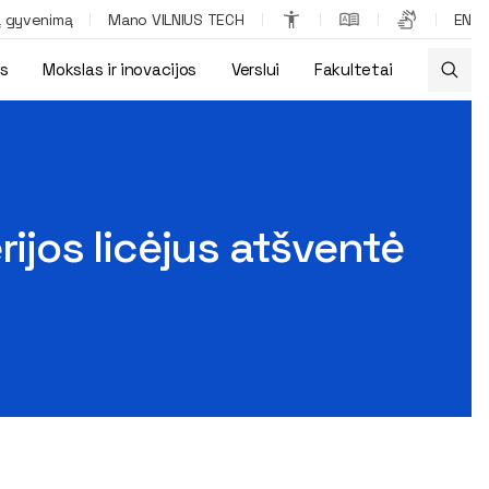
ą gyvenimą
Mano VILNIUS TECH
EN
os
Mokslas ir inovacijos
Verslui
Fakultetai
ejų
rijos licėjus atšventė