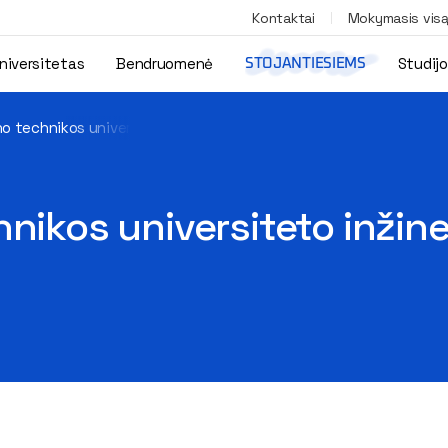
Kontaktai
Mokymasis vis
niversitetas
Bendruomenė
Studij
STOJANTIESIEMS
o technikos universiteto inžinerijos licėjus atšventė 60-tą jubili
nikos universiteto inžine