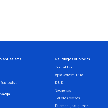
tojantiesiems
Naudingos nuorodos
Kontaktai
Apie universitetą
iustech.lt
D.U.K.
Naujienos
macija
Karjeros dienos
Duomenų saugumas