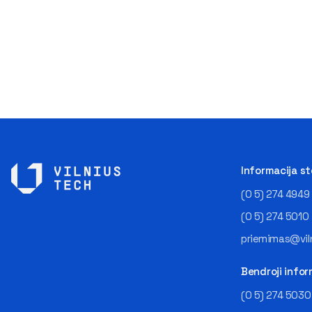
Informacija s
(0 5) 274 4949
(0 5) 274 5010
priemimas@viln
Bendroji infor
(0 5) 274 5030