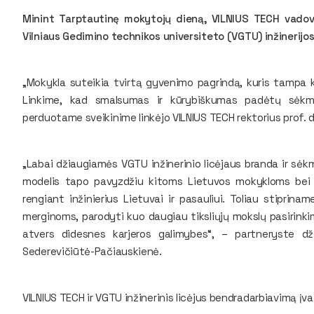
Minint Tarptautinę mokytojų dieną, VILNIUS TECH vadovai 
Vilniaus Gedimino technikos universiteto (VGTU) inžinerij
„Mokykla suteikia tvirtą gyvenimo pagrindą, kuris tampa
Linkime, kad smalsumas ir kūrybiškumas padėtų sėkming
perduotame sveikinime linkėjo VILNIUS TECH rektorius prof. 
„Labai džiaugiamės VGTU inžinerinio licėjaus branda ir sėk
modelis tapo pavyzdžiu kitoms Lietuvos mokykloms bei 
rengiant inžinierius Lietuvai ir pasauliui. Toliau stiprin
merginoms, parodyti kuo daugiau tiksliųjų mokslų pasirinki
atvers didesnes karjeros galimybes“, – partneryste dži
Sederevičiūtė-Pačiauskienė.
VILNIUS TECH ir VGTU inžinerinis licėjus bendradarbiavimą įv