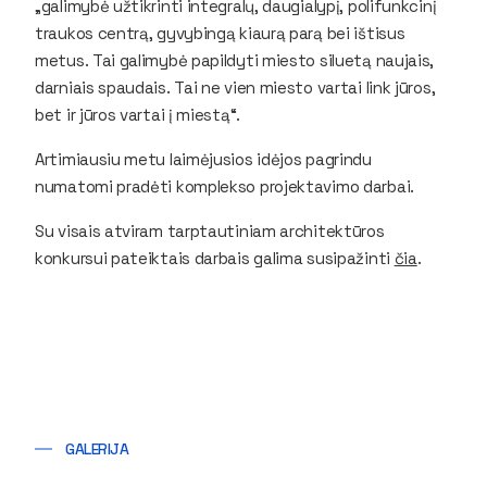
„galimybė užtikrinti integralų, daugialypį, polifunkcinį
traukos centrą, gyvybingą kiaurą parą bei ištisus
metus. Tai galimybė papildyti miesto siluetą naujais,
darniais spaudais. Tai ne vien miesto vartai link jūros,
bet ir jūros vartai į miestą“.
Artimiausiu metu laimėjusios idėjos pagrindu
numatomi pradėti komplekso projektavimo darbai.
Su visais atviram tarptautiniam architektūros
konkursui pateiktais darbais galima susipažinti
čia
.
GALERIJA