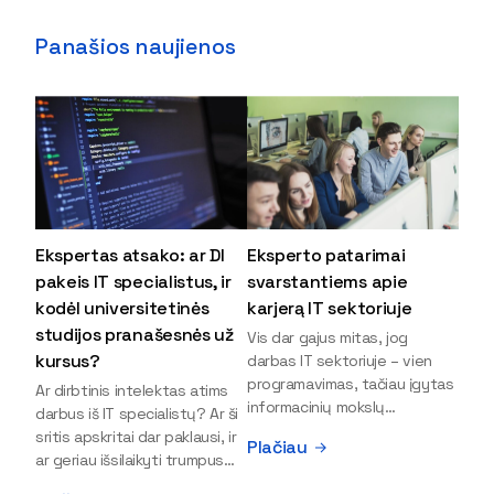
Panašios naujienos
Ekspertas atsako: ar DI
Eksperto patarimai
pakeis IT specialistus, ir
svarstantiems apie
kodėl universitetinės
karjerą IT sektoriuje
studijos pranašesnės už
Vis dar gajus mitas, jog
kursus?
darbas IT sektoriuje – vien
programavimas, tačiau įgytas
Ar dirbtinis intelektas atims
informacinių mokslų
darbus iš IT specialistų? Ar ši
išsilavinimas gali atverti kur
sritis apskritai dar paklausi, ir
Plačiau
kas daugiau durų ir net
ar geriau išsilaikyti trumpus
užauginti iki vadovų. Sparčiai
kursus, ar vis tik stoti į