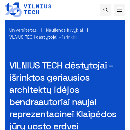
Universitetas
Naujienos ir įvykiai
VILNIUS TECH dėstytojai – išrinktos geriausios architektų id
VILNIUS TECH dėstytojai –
išrinktos geriausios
architektų idėjos
bendraautoriai naujai
reprezentacinei Klaipėdos
jūrų uosto erdvei