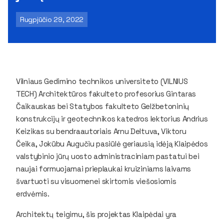
Rugpjūčio 29, 2022
Vilniaus Gedimino technikos universiteto (VILNIUS
TECH) Architektūros fakulteto profesorius Gintaras
Čaikauskas bei Statybos fakulteto Gelžbetoninių
konstrukcijų ir geotechnikos katedros lektorius Andrius
Keizikas su bendraautoriais Arnu Deltuva, Viktoru
Čeika, Jokūbu Augučiu pasiūlė geriausią idėją Klaipėdos
valstybinio jūrų uosto administraciniam pastatui bei
naujai formuojamai prieplaukai kruiziniams laivams
švartuoti su visuomenei skirtomis viešosiomis
erdvėmis.
Architektų teigimu, šis projektas Klaipėdai yra