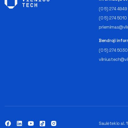
(0 5) 274 4949
(0 5) 274 5010
priemimas@viln
Bendroji infor
(0 5) 274 5030
vilniustech@vi
Saulėtekio al. 1