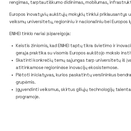
rengimas, tarptautiškumo didinimas, mobilumas, infrastrukt
Europos inovatyvių aukštųjų mokyklų tinklui priklausantys univ
veiksmų universitetų, regioniniu ir nacionaliniu bei Europos 
ENIHEI tinklo nariai įsipareigoja:
Keistis žiniomis, kad ENIHEI taptų tikra švietimo ir inovac
gerąja praktika su visomis Europos aukštojo mokslo insti
Skatinti konkrečių temų sąjungas tarp universitetų iš įvai
atitinkamose regioninėse inovacijų ekosistemose.
Plėtoti iniciatyvas, kurios paskatintų verslininkus bendr
grupėmis.
Įgyvendinti veiksmus, skirtus giliųjų technologijų talent
programoje.