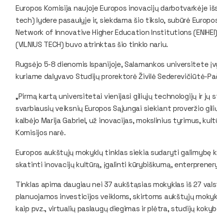
Europos Komisija naujoje Europos inovacijų darbotvarkėje išsa
tech) lydere pasaulyje ir, siekdama šio tikslo, subūrė Europ
Network of Innovative Higher Education Institutions (ENIHEI
(VILNIUS TECH) buvo atrinktas šio tinklo nariu.
Rugsėjo 5-8 dienomis Ispanijoje, Salamankos universitete įvy
kuriame dalyvavo Studijų prorektorė Živilė Sederevičiūtė-Pa
„Pirmą kartą universitetai vienijasi giliųjų technologijų ir jų
svarbiausių veiksnių Europos Sąjungai siekiant proveržio gilių
kalbėjo Marija Gabriel, už inovacijas, mokslinius tyrimus, ku
Komisijos narė.
Europos aukštųjų mokyklų tinklas siekia sudaryti galimybę keis
skatinti inovacijų kultūrą, įgalinti kūrybiškumą, enterprener
Tinklas apima daugiau nei 37 aukštąsias mokyklas iš 27 vals
planuojamos investicijos veikloms, skirtoms aukštųjų mokykl
kaip pvz., virtualių paslaugų diegimas ir plėtra, studijų kok