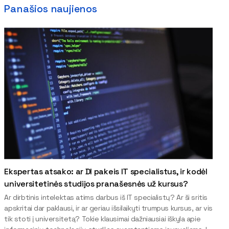
Panašios naujienos
Ekspertas atsako: ar DI pakeis IT specialistus, ir kodėl
universitetinės studijos pranašesnės už kursus?
Ar dirbtinis intelektas atims darbus iš IT specialistų? Ar ši sritis
apskritai dar paklausi, ir ar geriau išsilaikyti trumpus kursus, ar vis
tik stoti į universitetą? Tokie klausimai dažniausiai iškyla apie