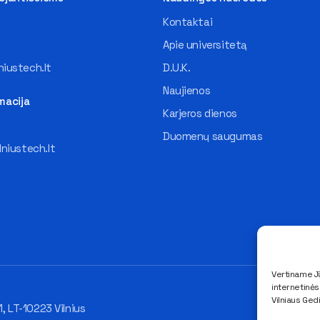
Kontaktai
Apie universitetą
iustech.lt
D.U.K.
Naujienos
macija
Karjeros dienos
Duomenų saugumas
lniustech.lt
Vertiname Jū
internetinė
Vilniaus Ged
1, LT-10223 Vilnius