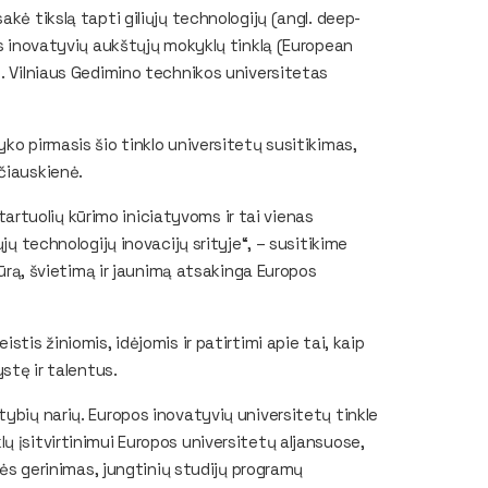
kė tikslą tapti giliųjų technologijų (angl. deep-
os inovatyvių aukštųjų mokyklų tinklą (European
). Vilniaus Gedimino technikos universitetas
ko pirmasis šio tinklo universitetų susitikimas,
čiauskienė.
 startuolių kūrimo iniciatyvoms ir tai vienas
jų technologijų inovacijų srityje“, – susitikime
ltūrą, švietimą ir jaunimą atsakinga Europos
tis žiniomis, idėjomis ir patirtimi apie tai, kaip
ystę ir talentus.
tybių narių. Europos inovatyvių universitetų tinkle
ų įsitvirtinimui Europos universitetų aljansuose,
ybės gerinimas, jungtinių studijų programų