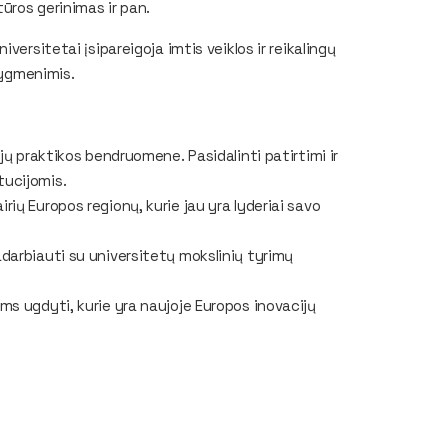
ūros gerinimas ir pan.
ersitetai įsipareigoja imtis veiklos ir reikalingų
lygmenimis.
ijų praktikos bendruomene. Pasidalinti patirtimi ir
tucijomis.
rių Europos regionų, kurie jau yra lyderiai savo
adarbiauti su universitetų mokslinių tyrimų
ams ugdyti, kurie yra naujoje Europos inovacijų