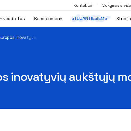
Kontaktai
Mokymasis vis
niversitetas
Bendruomenė
Studij
STOJANTIESIEMS
Europos inovatyvių aukštųjų mokyklų tinklo narys
s inovatyvių aukštųjų mo