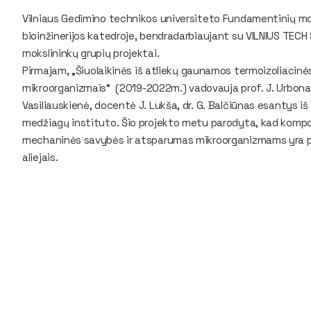
Vilniaus Gedimino technikos universiteto Fundamentinių mok
bioinžinerijos katedroje, bendradarbiaujant su VILNIUS TEC
mokslininkų grupių projektai.
Pirmajam, „
Šiuolaikinės iš atliekų gaunamos termoizoliacinė
mikroorganizmais“
(2019-2022m.) vadovauja prof. J. Urbonav
Vasiliauskienė, docentė J. Lukša, dr. G. Balčiūnas esantys i
medžiagų instituto. Šio projekto metu parodyta, kad kompozi
mechaninės savybės ir atsparumas mikroorganizmams yra p
aliejais.