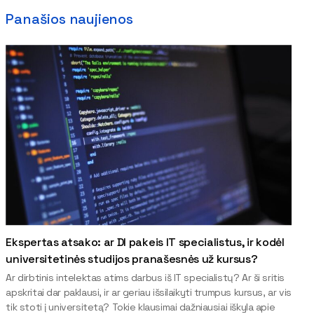
Panašios naujienos
Ekspertas atsako: ar DI pakeis IT specialistus, ir kodėl
universitetinės studijos pranašesnės už kursus?
Ar dirbtinis intelektas atims darbus iš IT specialistų? Ar ši sritis
apskritai dar paklausi, ir ar geriau išsilaikyti trumpus kursus, ar vis
tik stoti į universitetą? Tokie klausimai dažniausiai iškyla apie