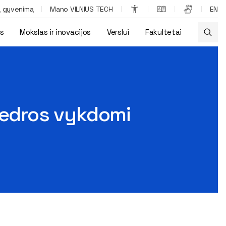
ą gyvenimą
Mano VILNIUS TECH
EN
os
Mokslas ir inovacijos
Verslui
Fakultetai
i
atedros vykdomi