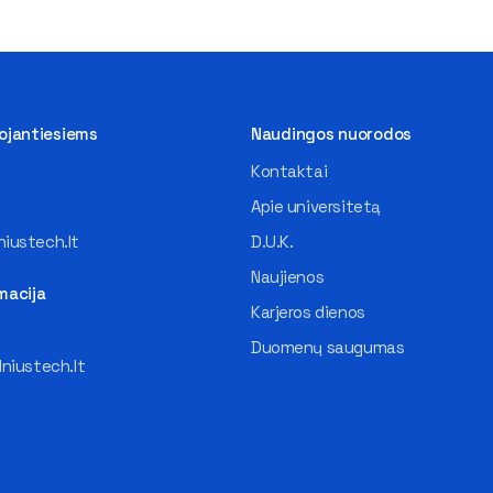
tojantiesiems
Naudingos nuorodos
Kontaktai
Apie universitetą
iustech.lt
D.U.K.
Naujienos
macija
Karjeros dienos
Duomenų saugumas
lniustech.lt