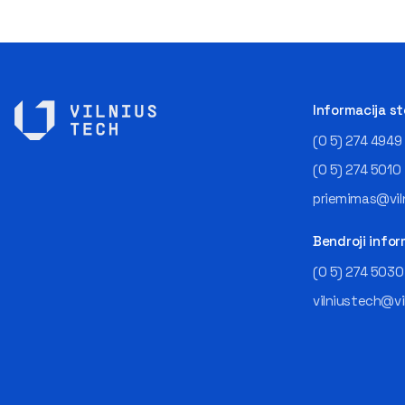
Informacija s
(0 5) 274 4949
(0 5) 274 5010
priemimas@viln
Bendroji infor
(0 5) 274 5030
vilniustech@vi