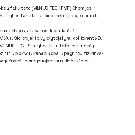
slų fakulteto (VILNIUS TECH FMF) Chemijos ir
H Statybos fakultetu, šiuo metu yra vykdomi du
s medžiagos, atsparios degradacijai
ičius. Šio projekto vykdytojai yra: doktorantė D.
š VILNIUS TECH Statybos fakulteto, statybinių
tinių plokščių kanapių spalių pagrindu fizikinės-
agerinami impregnuojant augalinės kilmės