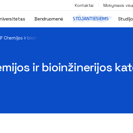
Kontaktai
Mokymasis vis
niversitetas
Bendruomenė
Studij
STOJANTIESIEMS
F Chemijos ir bioinžinerijos katedros vykdomi moksliniai projekta
ijos ir bioinžinerijos k