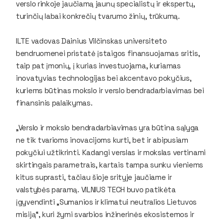
verslo rinkoje jaučiamą jaunų specialistų ir ekspertų,
turinčių labai konkrečių tvarumo žinių, trūkumą.
ILTE vadovas Dainius Vilčinskas universiteto
bendruomenei pristatė įstaigos finansuojamas sritis,
taip pat įmonių, į kurias investuojama, kuriamas
inovatyvias technologijas bei akcentavo pokyčius,
kuriems būtinas mokslo ir verslo bendradarbiavimas bei
finansinis palaikymas.
„Verslo ir mokslo bendradarbiavimas yra būtina sąlyga
ne tik tvarioms inovacijoms kurti, bet ir abipusiam
pokyčiui užtikrinti. Kadangi verslas ir mokslas vertinami
skirtingais parametrais, kartais tampa sunku vieniems
kitus suprasti, tačiau šioje srityje jaučiame ir
valstybės paramą. VILNIUS TECH buvo patikėta
įgyvendinti „Sumanios ir klimatui neutralios Lietuvos
misiją“, kuri žymi svarbios inžinerinės ekosistemos ir