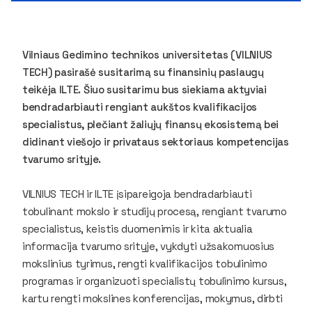
Vilniaus Gedimino technikos universitetas (VILNIUS
TECH) pasirašė susitarimą su finansinių paslaugų
teikėja ILTE. Šiuo susitarimu bus siekiama aktyviai
bendradarbiauti rengiant aukštos kvalifikacijos
specialistus, plečiant žaliųjų finansų ekosistemą bei
didinant viešojo ir privataus sektoriaus kompetencijas
tvarumo srityje.
VILNIUS TECH ir ILTE įsipareigoja bendradarbiauti
tobulinant mokslo ir studijų procesą, rengiant tvarumo
specialistus, keistis duomenimis ir kita aktualia
informacija tvarumo srityje, vykdyti užsakomuosius
mokslinius tyrimus, rengti kvalifikacijos tobulinimo
programas ir organizuoti specialistų tobulinimo kursus,
kartu rengti mokslines konferencijas, mokymus, dirbti