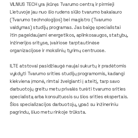
VILNIUS TECH yra įkūręs Tvarumo centrą ir pirmieji
Lietuvoje jau nuo šio rudens siūlo tvarumo bakalauro
(Tvarumo technologijos) bei magistro (Tvarumo
valdymas) studijų programas. Jas baigę specialistai
itin pageidaujami energetikos, aplinkosaugos, statybų,
inžinerijos srityse, įvairiose tarptautinėse
organizacijose ir mokslinių tyrimų centruose.
ILTE atstovai pasidžiaugė naujai sukurtų ir pradėtomis
vykdyti Tvarumo srities studijų programomis, kadangi
kiekviena įmonė, rimtai žvelgianti į ateitį, tarp savo
darbuotojų greitu metu privalės turėti tvarumo srities
specialistą arba konsultuosis su šios srities ekspertais.
Šios specializacijos darbuotojų, ypač su inžineriniu
pagrindu, šiuo metu rinkoje trūksta.