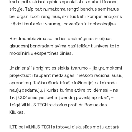
kartu pritraukiant gabius specialistus darbui finansų
srityje. Taip pat numatoma rengti bendrus seminarus
bei organizuoti renginius, skirtus kelti kompetencijoms
ir švietimui apie tvarumą, inovacijas ir technologijas.
Bendradarbiavimo sutarties pasirašymas inicijuos
glaudesnį bendradarbiavimą pasitelkiant universiteto
mokslininkų ekspertines žinias.
„Inžinieriai iš prigimties siekia tvarumo – jie yra mokomi
projektuoti taupant medžiagas ir ieškoti racionaliausių
sprendimų. Tačiau šiuolaikinėje inžinerijoje atsiranda
naujų dedamųjų, į kurias turime atkreipti dėmesį – ne
tik į CO2 emisijas, bet ir į bendrą poveikį aplinkai“, –
teigė VILNIUS TECH rektorius prof. dr. Romualdas
Kliukas.
ILTE bei VILNIUS TECH atstovai diskusijos metu aptarė