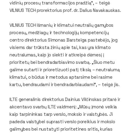
vidinių procesų transformacijos pradžią“, – teigė
VILNIUS TECH prorektorius prof. dr. Dalius Navakauskas.
VILNIUS TECH Išmanių ir klimatui neutralių gamybos
procesų, medžiagų ir technologijų kompetencijų
centro direktorius Simonas Barsteiga pastebėjo, jog
visiems dar trūksta žinių apie tai, kas yra klimato
neutralumas, kaip jo siekti ir atkreipė dėmesį į
prioritetų bei bendradarbiavimo svarbą. „Šiuo metu
galime sutarti ir prioretizuoti patį tikslą – neutralumą
klimatui, o būdus ir metodus aptarsime bei rasime
kartu, bendraudami ir bendradarbiaudami“, – teigė jis.
ILTE generalinis direktorius Dainius Vilčinskas pritarė ir
akcentavo svarbų ILTE vaidmenį: „Mūsų įmonė veikia
kaip tarpininkas tarp verslo, mokslo ir valstybės. Ji
padeda valstybei suprasti verslo poreikius ir mokslo
galimybes bei nustatyti prioritetines sritis, kurias