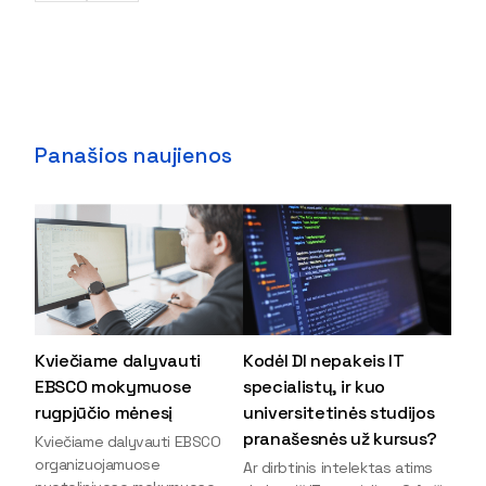
Panašios naujienos
Kviečiame dalyvauti
Kodėl DI nepakeis IT
EBSCO mokymuose
specialistų, ir kuo
rugpjūčio mėnesį
universitetinės studijos
pranašesnės už kursus?
Kviečiame dalyvauti EBSCO
organizuojamuose
Ar dirbtinis intelektas atims