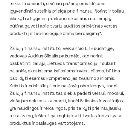
reikia finansuoti, o vėliau pažangioms idėjoms
įgyvendinti suteikia prieigą prie finansų. Norint ir toliau
išlaikyti atlyginimų ir ekonomikos augimo tempą,
būtina galvoti apie tvarių aukštos pridėtinės vertės
produktų ir technologijų kūrimą bei diegimą“.
Žaliųjų finansų instituto, veikiančio ILTE sudėtyje,
vadovas Audrius Šilgalis pažymėjo, kad norint
paskatinti žaliąją Lietuvos transformaciją ir sukurti
palankią ekosistemą žaliosioms investicijoms, būtina
papildyti esamas kompetencijas tvarumo žiniomis.
Keistis ir prisitaikyti prie naujovių nėra lengva, todėl
Žaliųjų finansų institutas siekia padėti verslui, mokslui,
viešajam sektoriui suprasti, kodėl žaliosios investicijos
yra naudingos ir reikalingos, prisitaikyti prie naujausių
reikalavimų, ieškoti galimybių kurti tvarius inovatyvius
produktus ir paslaugas vartotojams.