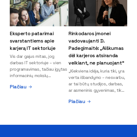
Eksperto patarimai
Rinkodaros įmonei
svarstantiems apie
vadovaujanti D.
karjerą IT sektoriuje
Padegimaitė: „Aiškumas
dėl karjeros atsiranda
Vis dar gajus mitas, jog
veikiant, ne planuojant“
darbas IT sektoriuje – vien
programavimas, tačiau įgytas
„Kiekviena idėja, kuria tiki, yra
informacinių mokslų
verta išbandymo – nesvarbu,
išsilavinimas gali atverti kur
ar tai būtų studijos, darbas,
Plačiau
kas daugiau durų ir net
ar asmeninis gyvenimas, tik
užauginti iki vadovų. Sparčiai
bandydamas naujus dalykus
Plačiau
keičiantis technologijoms,
atrandi, kas iš tiesų tau įdomu
šiandien darbo rinkoje trūksta
ir kur slypi tavo stiprybės“, –
dirbtinio intelekto (DI),
įsitikinusi skaitmeninės
kibernetinio saugumo,
rinkodaros specialistė, įmonės
debesijos ekspertų,
„Paperplanes“ vadovė Dovilė
duomenų analitikų.
Padegimaitė. Mergina tai