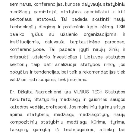
seminarus, konferencijas, kuriose dalyvauja statybinių
medžiagų gamintojai, statybos specialistai ir kiti
sektoriaus atstovai. Tai padeda skatinti naujų
technologijų diegimą ir profesinio lygio kėlimą. LSIA
palaiko ryšius su užsienio organizacijomis ir
institucijomis, dalyvauja tarptautinėse parodose,
konferencijuose. Tai padeda įgyti naujų žinių ir
pritraukti užsienio investicijas į Lietuvos statybos
sektorių taip pat analizuoja statybos rinką, jos
pokyčius ir tendencijas, bei teikia rekomendacijas tiek
valdžios institucijoms, tiek įmonėms.
Dr. Džigita Nagrockienė yra VILNIUS TECH Statybos
fakulteto, Statybinių medžiagų ir gaisrinės saugos
katedros vedėja, profesorė. Jos mokslinių tyrimų sritys
apima statybinių medžiagų medžiagotyrą, naujų
kompozitinių statybinių medžiagų kūrimą, tyrimą,
taikymą, gamybą iš technogeninių atliekų bei