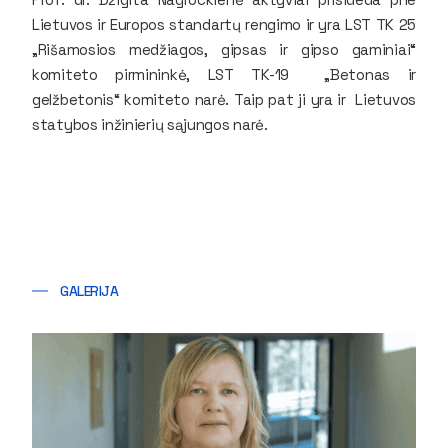
Lietuvos ir Europos standartų rengimo ir yra LST TK 25
„Rišamosios medžiagos, gipsas ir gipso gaminiai“
komiteto pirmininkė, LST TK-19 „Betonas ir
gelžbetonis“ komiteto narė. Taip pat ji yra ir Lietuvos
statybos inžinierių sąjungos narė.
GALERIJA