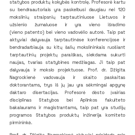
statybos produktų kokybės kontrolę. Profesorė kartu
su bendraautoriais yra paskelbusi daugiau nei 120
mokslinių straipsnių tarptautiniuose Lietuvos ir
užsienio žurnaluose ir yra vieno išradimo
(vieno patento) bei vieno vadovėlio autorė. Taip pat
aktyviai dalyvauja tarptautinėse konferencijose ir
bendradarbiauja su kitų šalių mokslininkais ruošiant
tarptautinių projektų paraiškas, siekdama sukurti
naujas, tvarias statybines medžiagas. Ji taip pat
dalyvauja ir mokslo projektuose. Prof. dr. Džigita
Nagrockienė vadovauja ir skaito paskaitas
doktorantams, trys iš jų jau yra sėkmingai apgynę
daktaro disertacijas. Profesorė dėsto įvairias
disciplinas Statybos bei Aplinkos fakulteto
bakalaurams ir magistrantams, taip pat yra studijų
programos
Statybos produktų inžinerija
komiteto
pirmininkė.
Prof. dr. Džigita Nagrockienė aktyviai prisideda prie