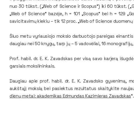
nuo 30 tūkst. („Web of Science ir Scopus“) iki 60 tūkst. („
„Web of Science“ bazėje, h = 101 „Scopus“ bei h = 129 „Go
savicitavimų kiekiu – tik 12 proc. „Web of Science duomenų
Šiuo metu vyriausiojo mokslo darbuotojo pareigas einantis pr
daugiau nei 50 knygų, tarp jų – 5 vadovėliai, 16 monografijų,
Prof. habil. dr. E. K. Zavadskas per visą savo karjerą išu
garsiais mokslininkais.
Daugiau apie prof. habil. dr. E. K. Zavadsko gyvenimą, mok
aukštąjį mokslą bei pasiektus rezultatus skaitykite naujau
dienų metai: akademikas Edmundas Kazimieras Zavadskas
“