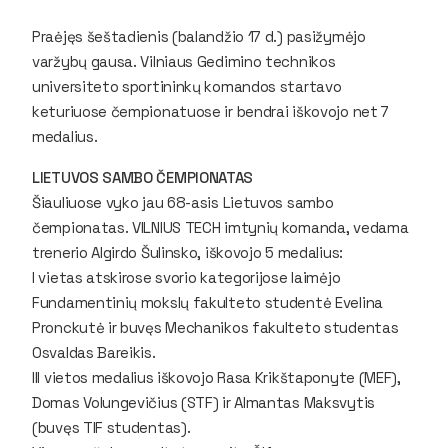
Praėjęs šeštadienis (balandžio 17 d.) pasižymėjo
varžybų gausa. Vilniaus Gedimino technikos
universiteto sportininkų komandos startavo
keturiuose čempionatuose ir bendrai iškovojo net 7
medalius.
LIETUVOS SAMBO ČEMPIONATAS
Šiauliuose vyko jau 68-asis Lietuvos sambo
čempionatas. VILNIUS TECH imtynių komanda, vedama
trenerio Algirdo Šulinsko, iškovojo 5 medalius:
I vietas atskirose svorio kategorijose laimėjo
Fundamentinių mokslų fakulteto studentė Evelina
Pronckutė ir buvęs Mechanikos fakulteto studentas
Osvaldas Bareikis.
III vietos medalius iškovojo Rasa Krikštaponyte (MEF),
Domas Volungevičius (STF) ir Almantas Maksvytis
(buvęs TIF studentas).