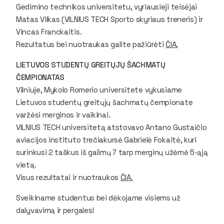
Gedimino technikos universitetu, vyriausieji teisėjai
Matas Vilkas (VILNIUS TECH Sporto skyriaus treneris) ir
Vincas Franckaitis.
Rezultatus bei nuotraukas galite pažiūrėti
ČIA.
LIETUVOS STUDENTŲ GREITŲJŲ ŠACHMATŲ
ČEMPIONATAS
Vilniuje, Mykolo Romerio universitete vykusiame
Lietuvos studentų greitųjų šachmatų čempionate
varžėsi merginos ir vaikinai.
VILNIUS TECH universitetą atstovavo Antano Gustaičio
aviacijos instituto trečiakursė Gabrielė Fokaitė, kuri
surinkusi 2 taškus iš galimų 7 tarp merginų užėmė 5-ąją
vietą.
Visus rezultatai ir nuotraukos
ČIA.
Sveikiname studentus bei dėkojame visiems už
dalyvavimą ir pergales!