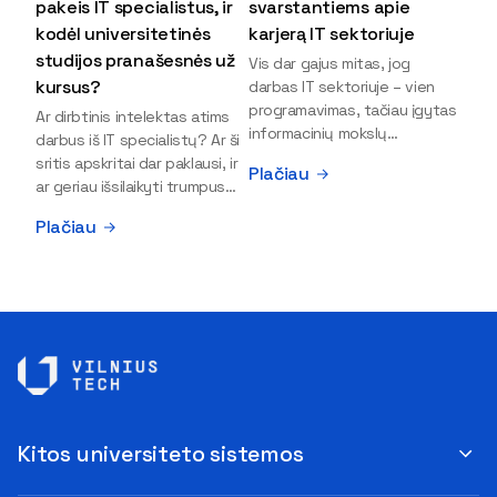
pakeis IT specialistus, ir
svarstantiems apie
kodėl universitetinės
karjerą IT sektoriuje
studijos pranašesnės už
Vis dar gajus mitas, jog
kursus?
darbas IT sektoriuje – vien
programavimas, tačiau įgytas
Ar dirbtinis intelektas atims
informacinių mokslų
darbus iš IT specialistų? Ar ši
išsilavinimas gali atverti kur
sritis apskritai dar paklausi, ir
Plačiau
kas daugiau durų ir net
ar geriau išsilaikyti trumpus
užauginti iki vadovų. Sparčiai
kursus, ar vis tik stoti į
Plačiau
keičiantis technologijoms,
universitetą? Tokie klausimai
šiandien darbo rinkoje trūksta
dažniausiai iškyla apie
dirbtinio intelekto (DI),
informacinių technologijų
kibernetinio saugumo,
studijas svarstantiems
debesijos ekspertų,
jaunuoliams. Iš šiuos ir kitus
duomenų analitikų.
klausimus apie šio sektoriaus
Apsispręsti dėl studijų
ypatybes bei universitetinių
programos ar karjeros
studijų pranašumą pasakoja
krypties neretai trukdo
VILNIUS TECH Fundamentinių
abejonės ir nežinomybė. Kaip
mokslų fakulteto lektorius ir
Kitos universiteto sistemos
tik šiuo metu svarstantiems,
Skaitmeninės gynybos
ar verta rinktis karjerą IT
kompetencijų centro