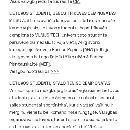
Visus varžybų rezultatus rasite
ČIA.
LIETUVOS STUDENTŲ JĖGOS TRIKOVĖS ČEMPIONATAS
Iš LSU A. Stanislovaičio lengvosios atletikos manieže
Kaune vykusio Lietuvos studentų jėgos trikovės
čempionato VILNIUS TECH universiteto studentai
parsivežė du medalius: II-ąją vietą 74kg svorio
kategorijoje iškovojo Paulius Pupinis (AGAI) ir III-ąją
vietą svorio kategorijoje iki 57kg užėmė Regina
Plentauskaitė (MEF).
Varžybų nuotraukos
>>>
LIETUVOS STUDENTŲ STALO TENISO ČEMPIONATAS
Vilniaus sporto mokykloje „Tauras“ vykusiame Lietuvos
studentų stalo teniso čempionate rinkosi stipriausi
šalies studentai sportininkai, kurie varžėsi vaikinų ir
merginų vienetų bei komandinėse rungtyse. Varžybas
organizavo Lietuvos studentų sporto asiciacija kartu
su Lietuvos stalo teniso asociacija bei Vilniaus