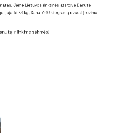
ionatas. Jame Lietuvos rinktinės atstovė Danutė
joje iki 73 kg, Danutė 16 kilogramų svarstį rovimo
nutę ir linkime sėkmės!