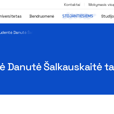
Kontaktai
Mokymasis vis
niversitetas
Bendruomenė
Studij
STOJANTIESIEMS
tudentė Danutė Šalkauskaitė tapo Europos čempione
ė Danutė Šalkauskaitė t