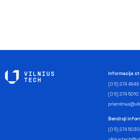
Informacija s
(0 5) 274 4949
(0 5) 274 5010
priemimas@viln
Bendroji infor
(0 5) 274 5030
vilniustech@vi