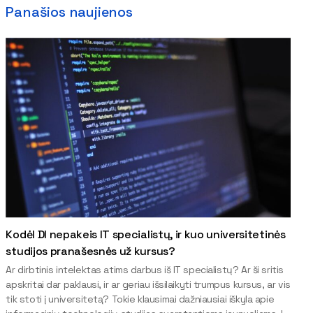
Panašios naujienos
Kodėl DI nepakeis IT specialistų, ir kuo universitetinės
studijos pranašesnės už kursus?
Ar dirbtinis intelektas atims darbus iš IT specialistų? Ar ši sritis
apskritai dar paklausi, ir ar geriau išsilaikyti trumpus kursus, ar vis
tik stoti į universitetą? Tokie klausimai dažniausiai iškyla apie