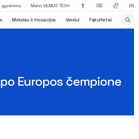
ą gyvenimą
Mano VILNIUS TECH
EN
os
Mokslas ir inovacijos
Verslui
Fakultetai
apo Europos čempione