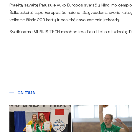
Praeitą savaitę Paryžiuje vyko Europos svarsčių kilnojimo čemp
Šalkauskaitė tapo Europos čempione. Dalyvaudama svorio kategori
veiksme iškėlė 200 kartų ir pasiekė savo asmeninį rekordą.
Sveikiname VILNIUS TECH mechanikos fakulteto studentę Da
GALERIJA