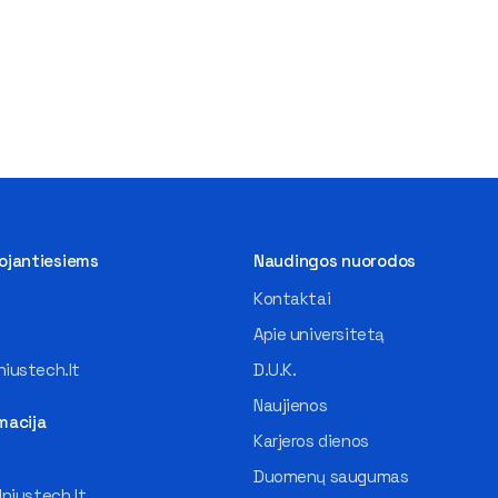
tojantiesiems
Naudingos nuorodos
Kontaktai
Apie universitetą
iustech.lt
D.U.K.
Naujienos
macija
Karjeros dienos
Duomenų saugumas
lniustech.lt