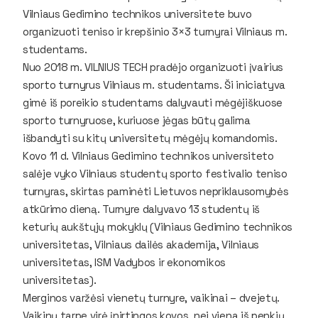
Vilniaus Gedimino technikos universitete buvo
organizuoti teniso ir krepšinio 3×3 turnyrai Vilniaus m.
studentams.
Nuo 2018 m. VILNIUS TECH pradėjo organizuoti įvairius
sporto turnyrus Vilniaus m. studentams. Ši iniciatyva
gimė iš poreikio studentams dalyvauti mėgėjiškuose
sporto turnyruose, kuriuose jėgas būtų galima
išbandyti su kitų universitetų mėgėjų komandomis.
Kovo 11 d. Vilniaus Gedimino technikos universiteto
salėje vyko Vilniaus studentų sporto festivalio teniso
turnyras, skirtas paminėti Lietuvos nepriklausomybės
atkūrimo dieną. Turnyre dalyvavo 13 studentų iš
keturių aukštųjų mokyklų (Vilniaus Gedimino technikos
universitetas, Vilniaus dailės akademija, Vilniaus
universitetas, ISM Vadybos ir ekonomikos
universitetas).
Merginos varžėsi vienetų turnyre, vaikinai – dvejetų.
Vaikinų tarpe virė įnirtingos kovos, nei viena iš penkių