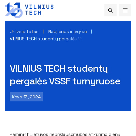
Universitetas
Naujienos ir įvykiai
VILNIUS TECH studentų pergalės VSSF turnyruose
VILNIUS TECH studentų
pergalės VSSF turnyruose
Kovo 13, 2024
Paminint Lietuvos nepriklausomybės atkūrimo dieną