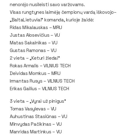
nenorėjo nusileisti savo varžovams.
Visas rungtynes laimėję čempionų vardą iškovojo–
„BaltaLietuviai“ komanda, kurioje žaidė:
Ridas Mikalauskas – MRU
Justas Alosevičius – VU
Matas Sakalnikas – VU
Gustas Ramonas – VU
2 vieta – „Keturi žiedai“
Rokas Armalis – VILNIUS TECH
Deividas Momkus – MRU
Irmantas Rusys – VILNIUS TECH
Erikas Gailius – VILNIUS TECH
3 vieta – „Vyrai už pinigus“
Tomas Vasylevas – VU
Auhustinas Stasiūnas – VU
Minvydas Pačikinas – VU
Manridas Martinkus – VU