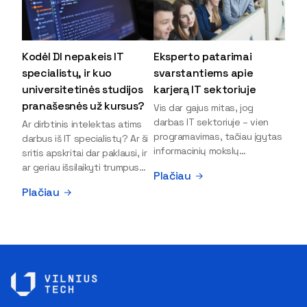
Kodėl DI nepakeis IT
Eksperto patarimai
specialistų, ir kuo
svarstantiems apie
universitetinės studijos
karjerą IT sektoriuje
pranašesnės už kursus?
Vis dar gajus mitas, jog
darbas IT sektoriuje – vien
Ar dirbtinis intelektas atims
programavimas, tačiau įgytas
darbus iš IT specialistų? Ar ši
informacinių mokslų
sritis apskritai dar paklausi, ir
išsilavinimas gali atverti kur
ar geriau išsilaikyti trumpus
Plačiau
kas daugiau durų ir net
kursus, ar vis tik stoti į
Plačiau
užauginti iki vadovų. Sparčiai
universitetą? Tokie klausimai
keičiantis technologijoms,
dažniausiai iškyla apie
šiandien darbo rinkoje trūksta
informacinių technologijų
dirbtinio intelekto (DI),
studijas svarstantiems
kibernetinio saugumo,
jaunuoliams. Iš šiuos ir kitus
debesijos ekspertų,
klausimus apie šio sektoriaus
duomenų analitikų.
ypatybes bei universitetinių
Apsispręsti dėl studijų
studijų pranašumą pasakoja