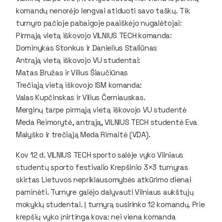
komandų nenorėjo lengvai atiduoti savo taškų. Tik
turnyro pačioje pabaigoje paaiškėjo nugalėtojai:
Pirmąją vietą iškovojo VILNIUS TECH komanda:
Dominykas Stonkus ir Danielius Staliūnas
Antrąją vietą iškovojo VU studentai:
Matas Bružas ir Vilius Šiaučiūnas
Trečiąją vietą iškovojo ISM komanda:
Valas Kupčinskas ir Vilius Černiauskas.
Merginų tarpe pirmąją vietą iškovojo VU studentė
Meda Reimorytė, antrąją, VILNIUS TECH studentė Eva
Malyško ir trečiąją Meda Rimaitė (VDA).
Kov 12 d. VILNIUS TECH sporto salėje vyko Vilniaus
studentų sporto festivalio Krepšinio 3×3 turnyras
skirtas Lietuvos nepriklausomybės atkūrimo dienai
paminėti. Turnyre galėjo dalyvauti Vilniaus aukštųjų
mokyklų studentai. Į turnyrą susirinko 12 komandų. Prie
krepšių vyko įnirtinga kova: nei viena komanda