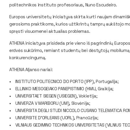
politechnikos instituto profesoriaus, Nuno Escudeiro.
Europos universitetų iniciatyva skirta kurti naujam dinami
gerosioms praktikoms, kurios užtikrintų tamprų aukštojo moks
spręsti visuomenei aktualias problemas.
ATHENA iniciatyva prisideda prie vieno iš pagrindinių Europo
erdvės sukūrimo, remiant studentų bei dėstytojų mobilumą i
konkurencingumą.
ATHENA Aljanso nariai:
• INSTITUTO POLITECNICO DO PORTO (IPP), Portugalija;
• ELLINIKO MESOGEIAKO PANEPISTIMIO (HMU, Graikija;
• UNIVERSITAET SIEGEN (USIEGEN), Vokietija;
• UNIVERZA V MARIBORU (UM), Slovėnija;
• UNIVERSITA DEGLI STUDI NICCOLO CUSANO TELEMATICA ROMA 
• UNIVERSITE D'ORLEANS (UORL), Prancūzija;
• VILNIAUS GEDIMINO TECHNIKOS UNIVERSITETAS (VILNIUS TECH