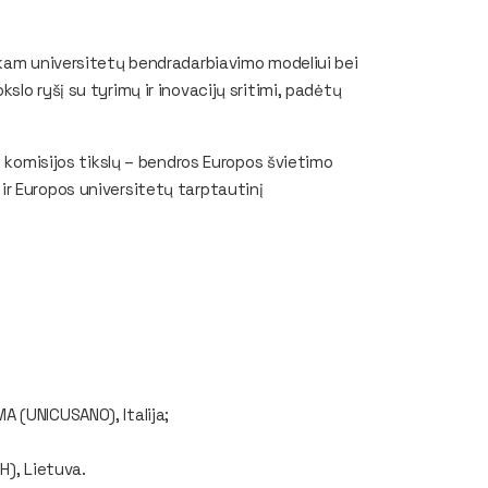
škam universitetų bendradarbiavimo modeliui bei
lo ryšį su tyrimų ir inovacijų sritimi, padėtų
s komisijos tikslų – bendros Europos švietimo
r Europos universitetų tarptautinį
(UNICUSANO), Italija;
), Lietuva.