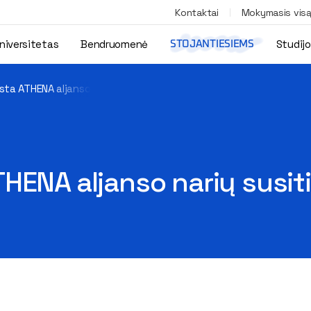
Kontaktai
Mokymasis vis
niversitetas
Bendruomenė
Studij
STOJANTIESIEMS
sta ATHENA aljanso narių susitikimas
HENA aljanso narių susit