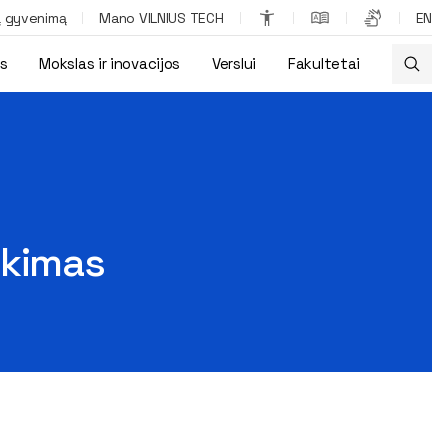
ą gyvenimą
Mano VILNIUS TECH
EN
os
Mokslas ir inovacijos
Verslui
Fakultetai
ikimas