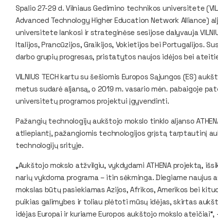
Spalio 27-29 d. Vilniaus Gedimino technikos universitete (V
Advanced Technology Higher Education Network Alliance) a
universitete lankosi ir strateginėse sesijose dalyvauja VILNIU
Italijos, Prancūzijos, Graikijos, Vokietijos bei Portugalijos.
darbo grupių progresas, pristatytos naujos idėjos bei ateiti
VILNIUS TECH kartu su šešiomis Europos Sąjungos (ES) aukšto
metus sudarė aljansą, o 2019 m. vasario mėn. pabaigoje pa
universitetų programos projektui įgyvendinti.
Pažangių technologijų aukštojo mokslo tinklo aljanso ATHENA 
atliepiantį, pažangiomis technologijos grįstą tarptautinį au
technologijų srityje.
„Aukštojo mokslo atžvilgiu, vykdydami ATHENA projektą, išs
narių vykdoma programa – itin sėkminga. Diegiame naujus a
mokslas būtų pasiekiamas Azijos, Afrikos, Amerikos bei kit
puikias galimybes ir toliau plėtoti mūsų idėjas, skirtas aukš
idėjas Europai ir kuriame Europos aukštojo mokslo ateičiai“,