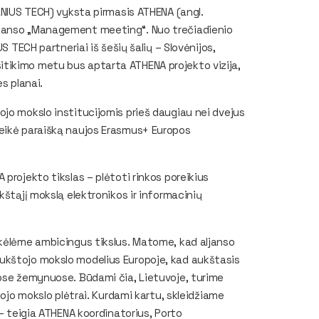
ILNIUS TECH) vyksta pirmasis ATHENA (angl.
ljanso „Management meeting“. Nuo trečiadienio
S TECH partneriai iš šešių šalių – Slovėnijos,
 Susitikimo metu bus aptarta ATHENA projekto vizija,
es planai.
jo mokslo institucijomis prieš daugiau nei dvejus
teikė paraišką naujos Erasmus+ Europos
projekto tikslas – plėtoti rinkos poreikius
kštąjį mokslą elektronikos ir informacinių
ikėlėme ambicingus tikslus. Matome, kad aljanso
ukštojo mokslo modelius Europoje, kad aukštasis
uose žemynuose. Būdami čia, Lietuvoje, turime
tojo mokslo plėtrai. Kurdami kartu, skleidžiame
 – teigia ATHENA koordinatorius, Porto