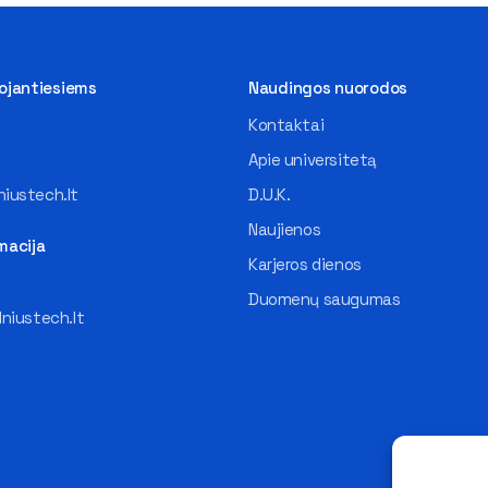
tojantiesiems
Naudingos nuorodos
Kontaktai
Apie universitetą
iustech.lt
D.U.K.
Naujienos
macija
Karjeros dienos
Duomenų saugumas
lniustech.lt