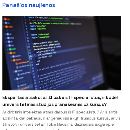
Panašios naujienos
Ekspertas atsako: ar DI pakeis IT specialistus, ir kodėl
universitetinės studijos pranašesnės už kursus?
Ar dirbtinis intelektas atims darbus iš IT specialistų? Ar ši sritis
apskritai dar paklausi, ir ar geriau išsilaikyti trumpus kursus, ar vis
tik stoti į universitetą? Tokie klausimai dažniausiai iškyla apie