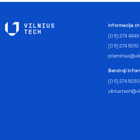
Informacija s
(0 5) 274 4949
(0 5) 274 5010
priemimas@viln
Bendroji infor
(0 5) 274 5030
vilniustech@vi