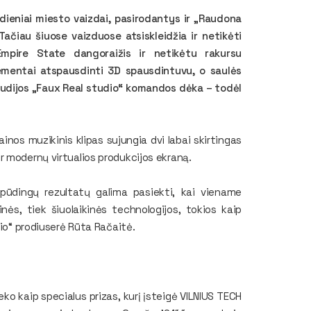
sdieniai miesto vaizdai, pasirodantys ir „Raudona
ačiau šiuose vaizduose atsiskleidžia ir netikėti
mpire State dangoraižis ir netikėtu rakursu
lementai atspausdinti 3D spausdintuvu, o saulės
studijos „Faux Real studio“ komandos dėka – todėl
ainos muzikinis klipas sujungia dvi labai skirtingas
r modernų virtualios produkcijos ekraną.
įspūdingų rezultatų galima pasiekti, kai viename
nės, tiek šiuolaikinės technologijos, tokios kaip
dio“ prodiuserė Rūta Račaitė.
eko kaip specialus prizas, kurį įsteigė VILNIUS TECH