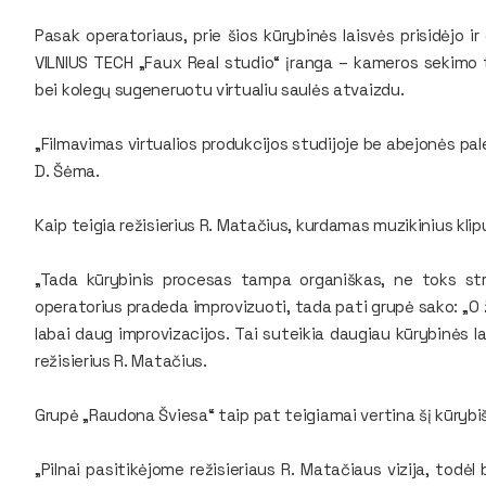
Pasak operatoriaus, prie šios kūrybinės laisvės prisidėjo i
VILNIUS TECH „Faux Real studio“ įranga – kameros sekimo t
bei kolegų sugeneruotu virtualiu saulės atvaizdu.
„Filmavimas virtualios produkcijos studijoje be abejonės pal
D. Šėma.
Kaip teigia režisierius R. Matačius, kurdamas muzikinius kli
„Tada kūrybinis procesas tampa organiškas, ne toks str
operatorius pradeda improvizuoti, tada pati grupė sako: „O žiūr
labai daug improvizacijos. Tai suteikia daugiau kūrybinės lais
režisierius R. Matačius.
Grupė „Raudona Šviesa“ taip pat teigiamai vertina šį kūryb
„Pilnai pasitikėjome režisieriaus R. Matačiaus vizija, todėl