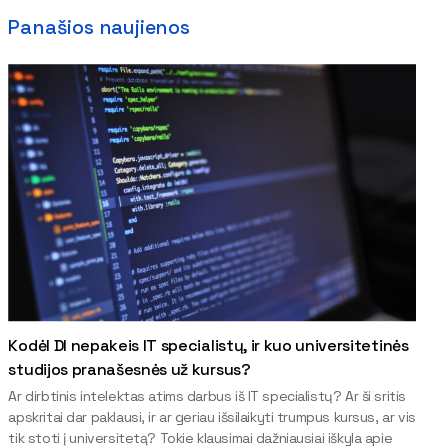
Panašios naujienos
Kodėl DI nepakeis IT specialistų, ir kuo universitetinės
studijos pranašesnės už kursus?
Ar dirbtinis intelektas atims darbus iš IT specialistų? Ar ši sritis
apskritai dar paklausi, ir ar geriau išsilaikyti trumpus kursus, ar vis
tik stoti į universitetą? Tokie klausimai dažniausiai iškyla apie