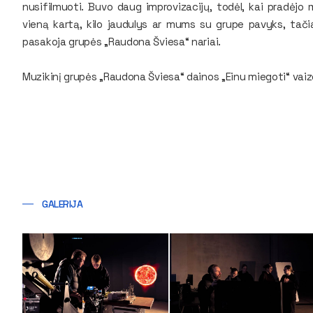
nusifilmuoti. Buvo daug improvizacijų, todėl, kai pradėjo 
vieną kartą, kilo jaudulys ar mums su grupe pavyks, tačia
pasakoja grupės „Raudona Šviesa“ nariai.
Muzikinį grupės „Raudona Šviesa“ dainos „Einu miegoti“ vaiz
GALERIJA