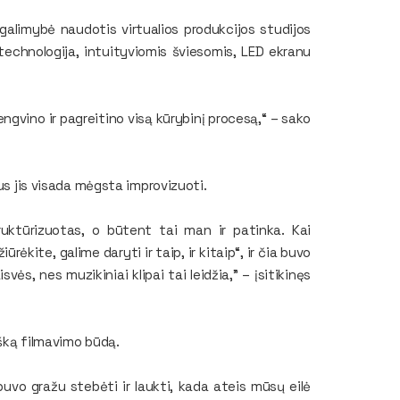
r galimybė naudotis virtualios produkcijos studijos
echnologija, intuityviomis šviesomis, LED ekranu
engvino ir pagreitino visą kūrybinį procesą,“ – sako
pus jis visada mėgsta improvizuoti.
uktūrizuotas, o būtent tai man ir patinka. Kai
ėkite, galime daryti ir taip, ir kitaip“, ir čia buvo
vės, nes muzikiniai klipai tai leidžia,” – įsitikinęs
išką filmavimo būdą.
 buvo gražu stebėti ir laukti, kada ateis mūsų eilė