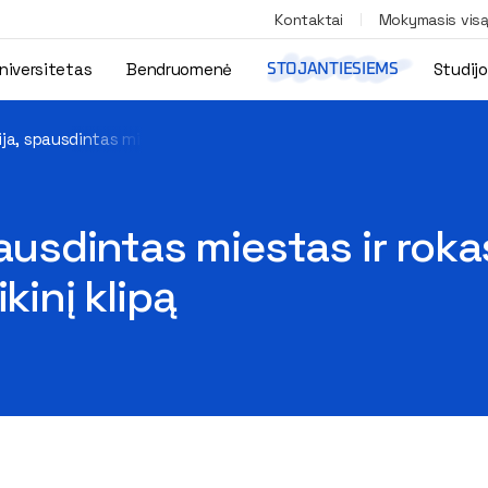
Kontaktai
Mokymasis vis
niversitetas
Bendruomenė
Studij
STOJANTIESIEMS
ija, spausdintas miestas ir rokas: „Raudona Šviesa“ pristato verti
pausdintas miestas ir rok
kinį klipą