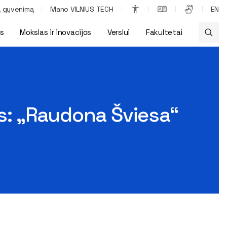
ą gyvenimą
Mano VILNIUS TECH
EN
os
Mokslas ir inovacijos
Verslui
Fakultetai
kalų muzikinį klipą
as: „Raudona Šviesa“