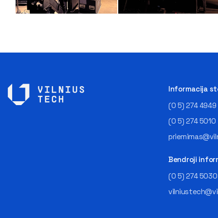
Informacija s
(0 5) 274 4949
(0 5) 274 5010
priemimas@viln
Bendroji infor
(0 5) 274 5030
vilniustech@vi