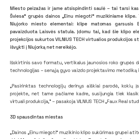
Miesto peizažas ir jame atsispindinti saulė – tai tarsi ka
Šviesa“ grupės dainos „Einu miegoti“ muzikiniame klipe. T
Niujorko miesto elementai: klipe matomas garsusis E
pavaizduota Laisvės statula. Įdomu tai, kad šie klipo e
projekcijos sukurtos VILNIUS TECH virtualios produkcijos 
išvykti į Niujorką net nereikėjo.
Išskirtinis savo formatu, vertikalus jaunosios roko grupės d
technologijas – senąją gyvo vaizdo projektavimo metodiką i
„Pasirinktas technologijų derinys aiškiai parodė, kokių 
projekte, net tame pačiame kadre, susijungia tiek klasiki
virtuali produkcija,” – pasakoja VILNIUS TECH „Faux Real stu
3D spausdintas miestas
„Dainos „Einu miegoti“ muzikinio klipo sukūrimas grupei atit