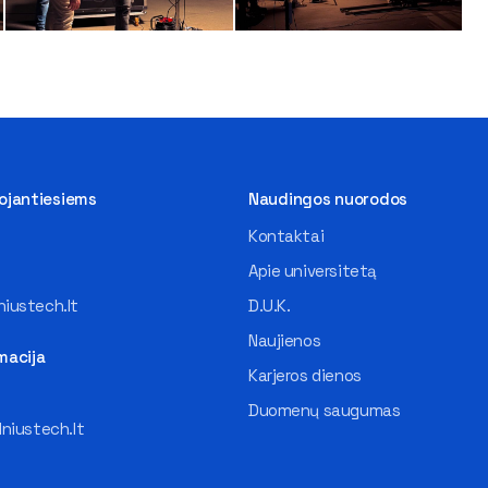
tojantiesiems
Naudingos nuorodos
Kontaktai
Apie universitetą
iustech.lt
D.U.K.
Naujienos
macija
Karjeros dienos
Duomenų saugumas
lniustech.lt