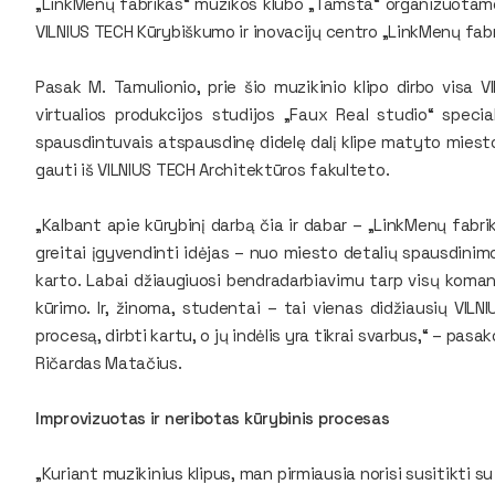
„LinkMenų fabrikas“ muzikos klubo „Tamsta“ organizuotame
VILNIUS TECH Kūrybiškumo ir inovacijų centro „LinkMenų fab
Pasak M. Tamulionio, prie šio muzikinio klipo dirbo visa
virtualios produkcijos studijos „Faux Real studio“ special
spausdintuvais atspausdinę didelę dalį klipe matyto miest
gauti iš VILNIUS TECH Architektūros fakulteto.
„Kalbant apie kūrybinį darbą čia ir dabar – „LinkMenų fabr
greitai įgyvendinti idėjas – nuo miesto detalių spausdinimo 
karto. Labai džiaugiuosi bendradarbiavimu tarp visų koman
kūrimo. Ir, žinoma, studentai – tai vienas didžiausių VILNI
procesą, dirbti kartu, o jų indėlis yra tikrai svarbus,“ – pasa
Ričardas Matačius.
Improvizuotas ir neribotas kūrybinis procesas
„Kuriant muzikinius klipus, man pirmiausia norisi susitikti