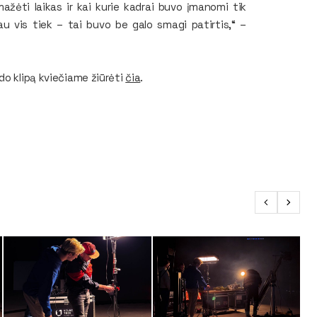
mažėti laikas ir kai kurie kadrai buvo įmanomi tik
u vis tiek – tai buvo be galo smagi patirtis,“ –
do klipą kviečiame žiūrėti
čia
.