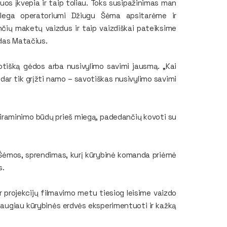
juos įkvepia ir taip toliau. Toks susipažinimas man
kolega operatoriumi Džiugu Šėma apsitarėme ir
čių maketų vaizdus ir taip vaizdiškai pateiksime
ardas Matačius.
otišką gėdos arba nusivylimo savimi jausmą. „Kai
u dar tik grįžti namo – savotiškas nusivylimo savimi
nusiraminimo būdų prieš miegą, padedančių kovoti su
 Šėmos, sprendimas, kurį kūrybinė komanda priėmė
s.
ir projekcijų filmavimo metu tiesiog leisime vaizdo
 daugiau kūrybinės erdvės eksperimentuoti ir kažką