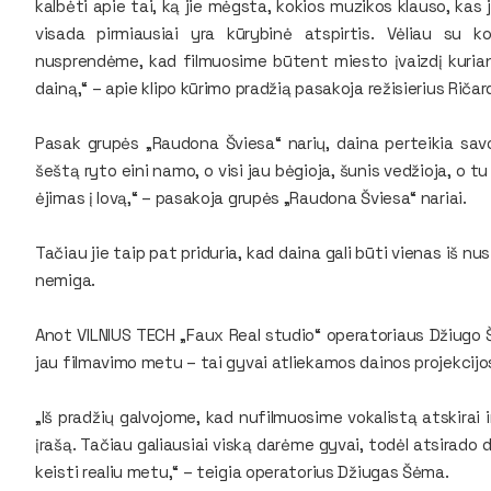
kalbėti apie tai, ką jie mėgsta, kokios muzikos klauso, kas 
visada pirmiausiai yra kūrybinė atspirtis. Vėliau su 
nusprendėme, kad filmuosime būtent miesto įvaizdį kurian
dainą,“ – apie klipo kūrimo pradžią pasakoja režisierius Rič
Pasak grupės „Raudona Šviesa“ narių, daina perteikia sav
šeštą ryto eini namo, o visi jau bėgioja, šunis vedžioja, o t
ėjimas į lovą,“ – pasakoja grupės „Raudona Šviesa“ nariai.
Tačiau jie taip pat priduria, kad daina gali būti vienas iš 
nemiga.
Anot VILNIUS TECH „Faux Real studio“ operatoriaus Džiugo
jau filmavimo metu – tai gyvai atliekamos dainos projekcijo
„Iš pradžių galvojome, kad nufilmuosime vokalistą atskirai 
įrašą. Tačiau galiausiai viską darėme gyvai, todėl atsirado
keisti realiu metu,“ – teigia operatorius Džiugas Šėma.