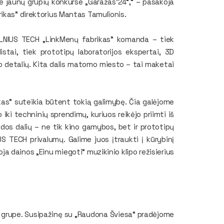
 jaunų grupių konkurse „Garažas'24“,“ – pasakoja
rikas” direktorius Mantas Tamulionis.
 VILNIUS TECH „LinkMenų fabrikas” komanda – tiek
istai, tiek prototipų laboratorijos ekspertai, 3D
o detalių. Kita dalis matomo miesto – tai maketai
ikas” suteikia būtent tokią galimybę. Čia galėjome
iki techninių sprendimų, kuriuos reikėjo priimti iš
dos dalių – ne tik kino gamybos, bet ir prototipų
US TECH privalumų. Galime juos įtraukti į kūrybinį
koja dainos „Einu miegoti“ muzikinio klipo režisierius
 su grupe. Susipažinę su „Raudona Šviesa“ pradėjome